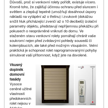
Důvodů, proč si venkovní rolety pořídit, existuje vícero.
Kromě toho, že zajišťují účinnou ochranu před sluncem i
světlem a zlepšují tepelně (umožňují dosáhnout úspory
nákladů na vytápění až o třetinu) i zvukově (dokážou
snížit hluk přicházející zvenčí až o 10 decibelů) izolační
parametry objektu, představují nepříjemnou překážku při
pokusech o neoprávněné vniknutí do domu. Ve
staženém stavu venkovní rolety pomáhají chránit vaše
soukromí nejen před zvědavými pohledy sousedů či
kolemjdoucích, ale také před možným vloupáním. Velmi
praktická je schopnost rolet naprogramovanými pohyby
simulovat vaši přítomnost, když jste na dovolené.
Vkusný
doplněk
domovní
fasády
Vysoce
ceněné užitné
vlastnosti
předokenních
rolet nejsou v
žádném