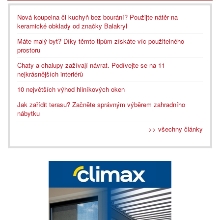
Nová koupelna či kuchyň bez bourání? Použijte nátěr na
keramické obklady od značky Balakryl
Máte malý byt? Díky těmto tipům získáte víc použitelného
prostoru
Chaty a chalupy zažívají návrat. Podívejte se na 11
nejkrásnějších interiérů
10 největších výhod hliníkových oken
Jak zařídit terasu? Začněte správným výběrem zahradního
nábytku
>> všechny články