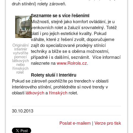
druh stínění) rolety zároveň.
Seznamte se s více řešeními
Možnosti, stejně jako komfort ovládání, je u
venkovních rolet a žaluzií srovnatelný. Totéž
platí i pro jejich estetické kvality. Pokud
váháte, které z řešení zvolit, doporučujeme
zajít do specializované prodejny stínící
Originální
interirér
techniky a blíže se s oběma možnostmi,
vytvoříte
pomocí
případně i s dalšími, seznámit. Více informací
látkových
naleznete na
www.Rolrols.cz
.
nebo
římských
rolet
Rolety sluší i interiéru
Pokud se zároveň poohlížíte po trendech v oblasti
interiérového stínění, prohlédněte si nové trendy v
oblasti
látkových
a
římských
rolet.
30.10.2013
Poslat e-mailem
|
Verze pro tisk