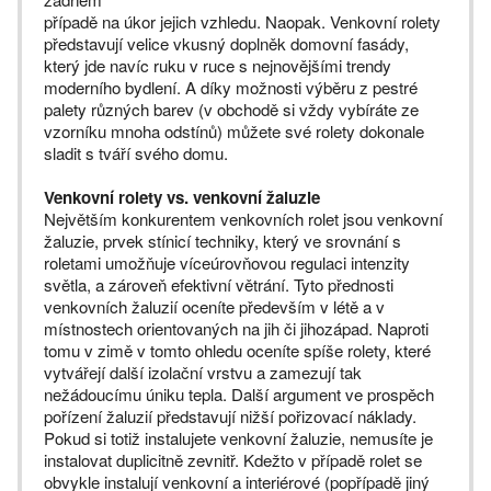
případě na úkor jejich vzhledu. Naopak. Venkovní rolety
představují velice vkusný doplněk domovní fasády,
který jde navíc ruku v ruce s nejnovějšími trendy
moderního bydlení. A díky možnosti výběru z pestré
palety různých barev (v obchodě si vždy vybíráte ze
vzorníku mnoha odstínů) můžete své rolety dokonale
sladit s tváří svého domu.
Venkovní rolety vs. venkovní žaluzie
Největším konkurentem venkovních rolet jsou venkovní
žaluzie, prvek stínicí techniky, který ve srovnání s
roletami umožňuje víceúrovňovou regulaci intenzity
světla, a zároveň efektivní větrání. Tyto přednosti
venkovních žaluzií oceníte především v létě a v
místnostech orientovaných na jih či jihozápad. Naproti
tomu v zimě v tomto ohledu oceníte spíše rolety, které
vytvářejí další izolační vrstvu a zamezují tak
nežádoucímu úniku tepla. Další argument ve prospěch
pořízení žaluzií představují nižší pořizovací náklady.
Pokud si totiž instalujete venkovní žaluzie, nemusíte je
instalovat duplicitně zevnitř. Kdežto v případě rolet se
obvykle instalují venkovní a interiérové (popřípadě jiný