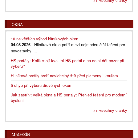
>> všechny články
OKNA
10 největších výhod hliníkových oken
04.08.2026
- Hliníková okna patří mezi nejmodernější řešení pro
novostavby i...
HS portály: Kolik stojí kvalitní HS portál a na co si dát pozor při
výběru?
Hliníkové profily tvoří neviditelný štít před plameny i kouřem
5 chyb při výběru dřevěných oken
Jak zastínit velká okna a HS portály: Přehled řešení pro moderní
bydlení
>> všechny články
MAGAZÍN