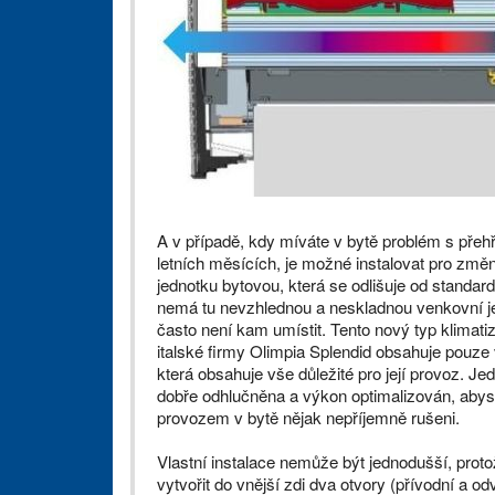
A v případě, kdy míváte v bytě problém s přeh
letních měsících, je možné instalovat pro změn
jednotku bytovou, která se odlišuje od standard
nemá tu nevzhlednou a neskladnou venkovní je
často není kam umístit. Tento nový typ klima
italské firmy Olimpia Splendid obsahuje pouze v
která obsahuje vše důležité pro její provoz. Je
dobře odhlučněna a výkon optimalizován, abyst
provozem v bytě nějak nepříjemně rušeni.
Vlastní instalace nemůže být jednodušší, prot
vytvořit do vnější zdi dva otvory (přívodní a od