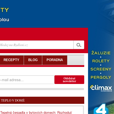
RECEPTY
BLOG
PORADNA
Odebírat
newsletter
TEPLO V DOMĚ
Tepelná čerpadla v bytových domech: Rozhodují