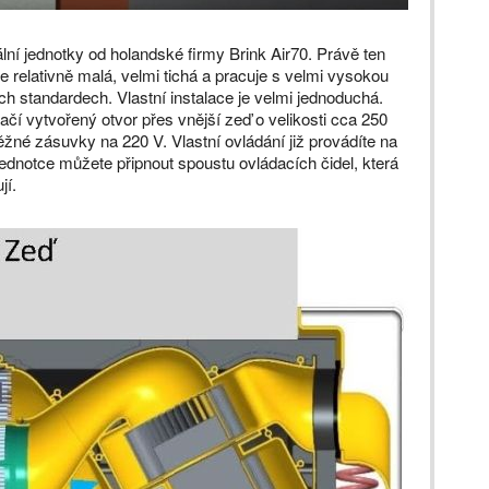
ální jednotky od holandské firmy Brink Air70. Právě ten
e relativně malá, velmi tichá a pracuje s velmi vysokou
ch standardech. Vlastní instalace je velmi jednoduchá.
ačí vytvořený otvor přes vnější zeď o velikosti cca 250
ěžné zásuvky na 220 V. Vlastní ovládání již provádíte na
ednotce můžete připnout spoustu ovládacích čidel, která
jí.