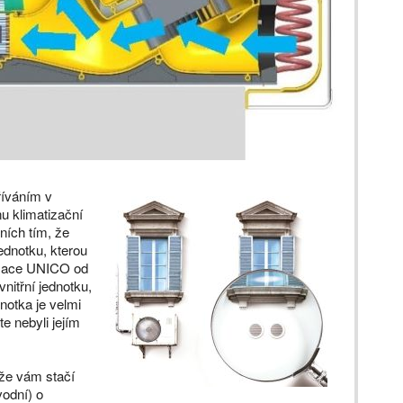
říváním v
u klimatizační
ních tím, že
dnotku, kterou
tizace UNICO od
nitřní jednotku,
dnotka je velmi
e nebyli jejím
ože vám stačí
vodní) o