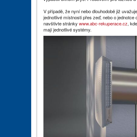
V případě, že nyní nebo dlouhodobě již uvažujet
jednotlivé místnosti přes zeď, nebo o jednotce 
navštivte stránky
www.abc-rekuperace.cz
, kd
mají jednotlivé systémy.