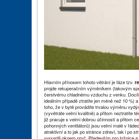
Hlavním přínosem tohoto větrání je fáze tzv.
r
projde rekuperačním výměníkem (takovým spec
čerstvému chladnému vzduchu z venku. Docílí s
ideálním případě ztratíte jen méně než 10 %) a
toho, že v bytě provádíte trvalou výměnu vy
(vyvětráte velmi kvalitně) a přitom neztratíte
již pracuje s velmi dobrou účinností a přitom 
pohonných ventilátorů) jsou velmi malé v řádec
atraktivní a to jak po stránce zdraví, tak i po s
vypustili oknem pryč. Především pro ložnice a