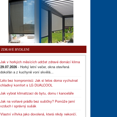
ZDRAVÉ BYDLENÍ
Jak v horkých měsících udržet zdravé domácí klima
29.07.2026
- Horký letní večer, okna otevřená
dokořán a z kuchyně voní skvělá...
Léto bez kompromisů: Jak si letos doma vychutnat
chladivý komfort s LG DUALCOOL
Jak vybrat klimatizaci do bytu, domu i kanceláře
Jak na voňavé prádlo bez sušičky? Pomůže jarní
vzduch i správný sušák
Vlastní vířivka jako dovolená, která nikdy nekončí.