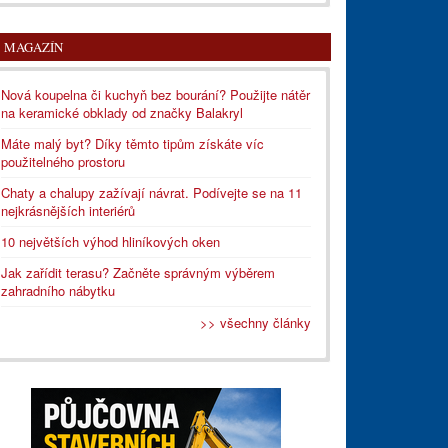
MAGAZÍN
Nová koupelna či kuchyň bez bourání? Použijte nátěr
na keramické obklady od značky Balakryl
Máte malý byt? Díky těmto tipům získáte víc
použitelného prostoru
Chaty a chalupy zažívají návrat. Podívejte se na 11
nejkrásnějších interiérů
10 největších výhod hliníkových oken
Jak zařídit terasu? Začněte správným výběrem
zahradního nábytku
>> všechny články