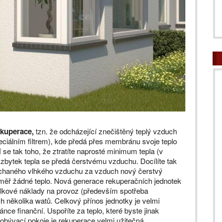
ekuperace,
tzn. že odcházející znečištěný teplý vzduch
iálním filtrem), kde předá přes membránu svoje teplo
e tak toho, že ztratíte naprosté minimum tepla (v
 zbytek tepla se předá čerstvému vzduchu. Docílíte tak
dýchaného vlhkého vzduchu za vzduch nový čerstvý
 téměř žádné teplo. Nová generace rekuperačních jednotek
celkové náklady na provoz (především spotřeba
h několika watů. Celkový přínos jednotky je velmi
tránce finanční. Uspoříte za teplo, které byste jinak
 obývací pokoje je rekuperace velmi užitečná.