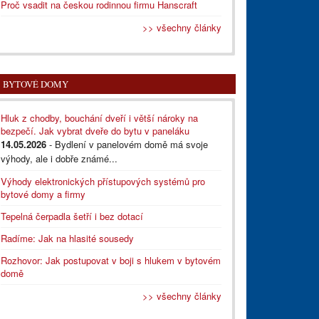
Proč vsadit na českou rodinnou firmu Hanscraft
>> všechny články
BYTOVÉ DOMY
Hluk z chodby, bouchání dveří i větší nároky na
bezpečí. Jak vybrat dveře do bytu v paneláku
14.05.2026
- Bydlení v panelovém domě má svoje
výhody, ale i dobře známé...
Výhody elektronických přístupových systémů pro
bytové domy a firmy
Tepelná čerpadla šetří i bez dotací
Radíme: Jak na hlasité sousedy
Rozhovor: Jak postupovat v boji s hlukem v bytovém
domě
>> všechny články