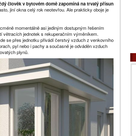
ždý člověk v bytovém domě zapomíná na trvalý přísun
často, jiní okna celý rok neotevřou. Ale prakticky oboje je
nicméně momentálně asi jediným dostupným řešením
tí větracích jednotek s rekuperačním výměníkem.
kde se přes jednotku přivádí čerstvý vzduch z venkovního
í prach, pyl nebo i pachy a současně je odváděn vzduch
dovatých plynů.