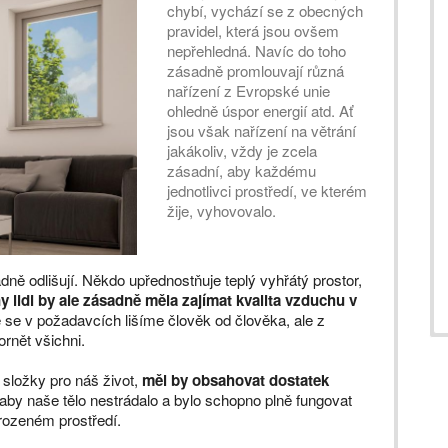
chybí, vychází se z obecných
pravidel, která jsou ovšem
nepřehledná. Navíc do toho
zásadně promlouvají různá
nařízení z Evropské unie
ohledně úspor energií atd. Ať
jsou však nařízení na větrání
jakákoliv, vždy je zcela
zásadní, aby každému
jednotlivci prostředí, ve kterém
žije, vyhovovalo.
dně odlišují. Někdo upřednostňuje teplý vyhřátý prostor,
 lidi by ale zásadně měla zajímat kvalita vzduchu v
 se v požadavcích lišíme člověk od člověka, ale z
ornět všichni.
 složky pro náš život,
měl by obsahovat dostatek
 aby naše tělo nestrádalo a bylo schopno plně fungovat
rozeném prostředí.