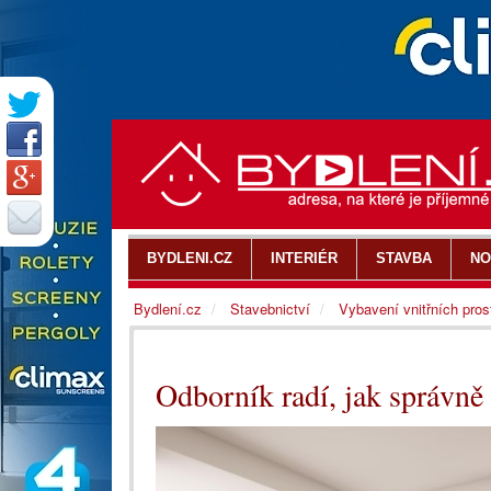
BYDLENI.CZ
INTERIÉR
STAVBA
NO
Bydlení.cz
Stavebnictví
Vybavení vnitřních pros
Odborník radí, jak správně