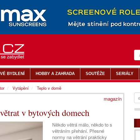
VÉ BYDLENÍ
HOBBY A ZAHRADA
SOUTĚŽE
SERIÁLY
tor
Vytápění
Teplo v domě
magazín
 větrat v bytových domech
Někdo větrá málo, někdo to s
větráním přehání. Přesné
normy na větrání prakticky