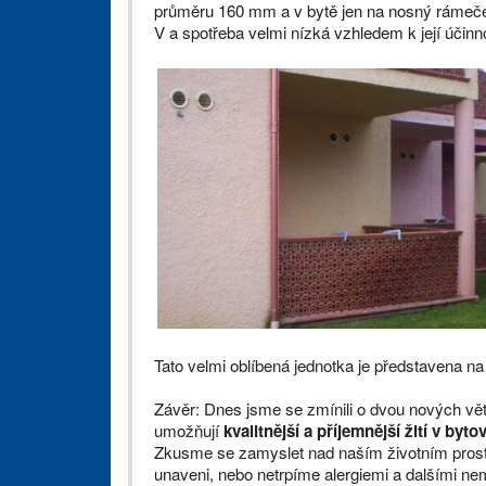
průměru 160 mm a v bytě jen na nosný rámeček
V a spotřeba velmi nízká vzhledem k její účinn
Tato velmi oblíbená jednotka je představena n
Závěr: Dnes jsme se zmínili o dvou nových větr
umožňují
kvalitnější a příjemnější žití v by
Zkusme se zamyslet nad naším životním prostor
unaveni, nebo netrpíme alergiemi a dalšími ne