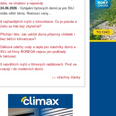
data, ne strašení a nepravdy
24.06.2026
- Vytápění bytových domů je pro SVJ
stále větší téma. Rostoucí ceny...
8 nejčastějších mýtů o fotovoltaice: Co je pravda a
čeho se lidé bojí zbytečně?
Přichází léto: Jak udržet doma příjemný chládek i
bez běžící klimatizace?
Dálkové odečty vody a tepla pro vlastníky domů a
SVJ od firmy BONEGA nejsou jen podklady
k fakturaci
5 největších mýtů o litinových radiátorech. Proč se
vracejí i do moderních domů
>> všechny články