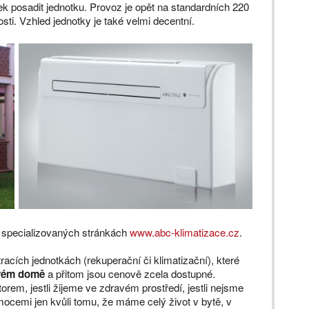
 posadit jednotku. Provoz je opět na standardních 220
osti. Vzhled jednotky je také velmi decentní.
a specializovaných stránkách
www.abc-klimatizace.cz
.
acích jednotkách (rekuperační či klimatizační), které
tovém domě
a přitom jsou cenově zcela dostupné.
em, jestli žijeme ve zdravém prostředí, jestli nejsme
mocemi jen kvůli tomu, že máme celý život v bytě, v