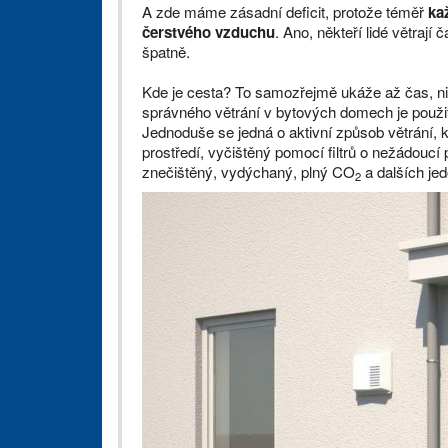
A zde máme zásadní deficit, protože téměř
ka
čerstvého vzduchu
. Ano, někteří lidé větrají 
špatně.
Kde je cesta? To samozřejmě ukáže až čas, 
správného větrání v bytových domech je použi
Jednoduše se jedná o aktivní způsob větrání, 
prostředí, vyčištěný pomocí filtrů o nežádouc
znečištěný, vydýchaný, plný CO
a dalších je
2