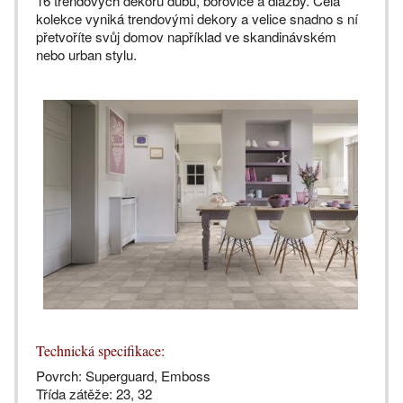
16 trendových dekorů dubu, borovice a dlažby. Celá
kolekce vyniká trendovými dekory a velice snadno s ní
přetvoříte svůj domov například ve skandinávském
nebo urban stylu.
Technická specifikace:
Povrch: Superguard, Emboss
Třída zátěže: 23, 32