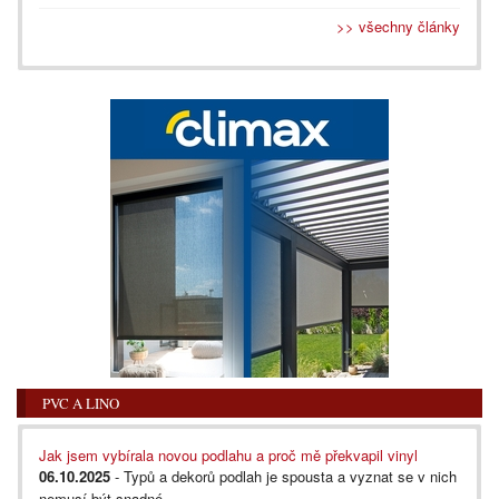
>> všechny články
PVC A LINO
Jak jsem vybírala novou podlahu a proč mě překvapil vinyl
06.10.2025
- Typů a dekorů podlah je spousta a vyznat se v nich
nemusí být snadné....