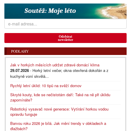
Odebírat
newsletter
PODLAHY
Jak v horkých měsících udržet zdravé domácí klima
29.07.2026
- Horký letní večer, okna otevřená dokořán a z
kuchyně voní skvělá...
Rychlý letní úklid: 10 tipů na svěží domov
Skryté kouty, kde se nečistotám daří: Také na ně při úklidu
zapomínáte?
Robotický vysavač nové generace: Vytírání horkou vodou
opravdu funguje
Barvou roku 2026 je bílá. Jak mění trendy v obkladech a
dlažbách?