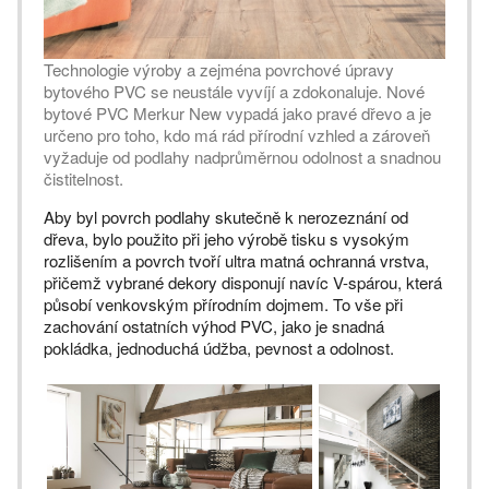
Technologie výroby a zejména povrchové úpravy
bytového PVC se neustále vyvíjí a zdokonaluje. Nové
bytové PVC Merkur New vypadá jako pravé dřevo a je
určeno pro toho, kdo má rád přírodní vzhled a zároveň
vyžaduje od podlahy nadprůměrnou odolnost a snadnou
čistitelnost.
Aby byl povrch podlahy skutečně k nerozeznání od
dřeva, bylo použito při jeho výrobě tisku s vysokým
rozlišením a povrch tvoří ultra matná ochranná vrstva,
přičemž vybrané dekory disponují navíc V-spárou, která
působí venkovským přírodním dojmem. To vše při
zachování ostatních výhod PVC, jako je snadná
pokládka, jednoduchá údžba, pevnost a odolnost.