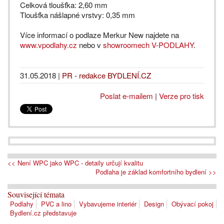
Celková tloušťka: 2,60 mm
Tloušťka nášlapné vrstvy: 0,35 mm
Více informací o podlaze Merkur New najdete na
www.vpodlahy.cz
nebo v
showroomech V-PODLAHY
.
31.05.2018
|
PR - redakce BYDLENÍ.CZ
Poslat e-mailem
|
Verze pro tisk
<< Není WPC jako WPC - detaily určují kvalitu
Podlaha je základ komfortního bydlení >>
Související témata
Podlahy
PVC a lino
Vybavujeme interiér
Design
Obývací pokoj
Bydlení.cz představuje