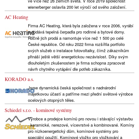
ve více než 26 zemích světa. V roce 2019 společnost
wienerberger oslavila 200 let výročí od svého založení.
AC Heating
Firma AC Heating, která byla založena v roce 2006, vyrábí
a dodává tepelná čerpadla pro rodinné a bytové domy.
Ročně jich prodá a namontuje více než 1 500 po celé
České republice. Od roku 2022 firma rozšířila portfolio
svých služeb o instalace fotovoltaiky, čímž zákazníkům
přináší ještě větší energetickou nezávislost. Díky svým
dlouholetým zkušenostem je firma schopna zpracovat
návrh chytrého vytápění dle potřeb zákazníka.
KORADO a.s.
Jsme dynamická česká společnost s nadnárodní
majetkovou účastí a patříme mezi přední světové výrobce
ocelových otopných těles.
Schiedel s.r.o. - komínové systémy
Výrobce a prodejce komínů pro novou i stávající výstavbu
- keramické, nerezové, vícevrstvé a kombinované. Komíny
pro nízkoenergetický dům, komínové systémy pro
speciální použití. Komínové vložky pro vložkování a