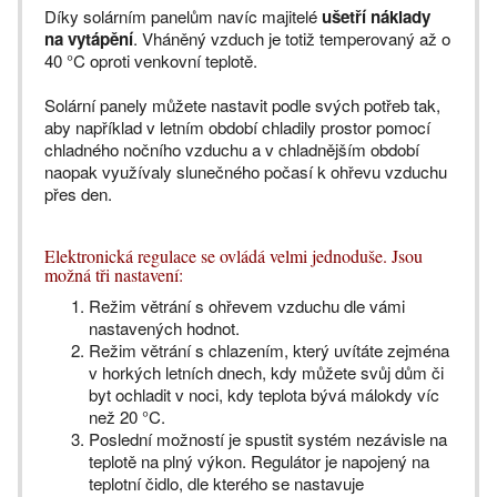
Díky solárním panelům navíc majitelé
ušetří náklady
na vytápění
. Vháněný vzduch je totiž temperovaný až o
40 °C oproti venkovní teplotě.
Solární panely můžete nastavit podle svých potřeb tak,
aby například v letním období chladily prostor pomocí
chladného nočního vzduchu a v chladnějším období
naopak využívaly slunečného počasí k ohřevu vzduchu
přes den.
Elektronická regulace se ovládá velmi jednoduše. Jsou
možná tři nastavení:
Režim větrání s ohřevem vzduchu dle vámi
nastavených hodnot.
Režim větrání s chlazením, který uvítáte zejména
v horkých letních dnech, kdy můžete svůj dům či
byt ochladit v noci, kdy teplota bývá málokdy víc
než 20 °C.
Poslední možností je spustit systém nezávisle na
teplotě na plný výkon. Regulátor je napojený na
teplotní čidlo, dle kterého se nastavuje