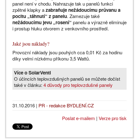
panel není v chodu. Nahrazuje tak u panelů funkci
zpětné klapky a
zabraňuje nežádoucímu průvanu a
pocitu „táhnutí“ z panelu
. Zamezuje také
nežádoucímu jevu „rosení“
panelu a výrazně eliminuje
i prostup hluku otvorem z venkovního prostředí.
Jaké jsou náklady?
Provozní náklady jsou pouhých cca 0,01 Kč za hodinu
díky velmi nízkému příkonu 3,5 Wattů.
Více o SolarVenti
O účincích teplovzdušných panelů se můžete dočíst
také v článku:
4 důvody pro teplovzdušné panely
31.10.2016
|
PR - redakce BYDLENÍ.CZ
Poslat e-mailem
|
Verze pro tisk