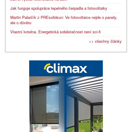
Jak funguje spolupráce tepelného čerpadla a fotovoltaiky
Martin Palarčík z PREsolidsun: Ve fotovoltaice nejde o panely,
ale o důvěru
Vlastní kotelna. Energetická soběstačnost není sci-fi
>> všechny články