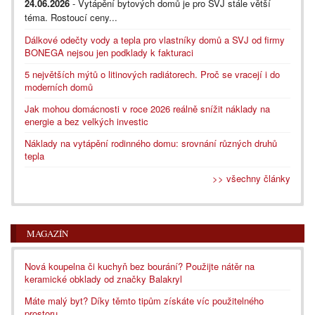
24.06.2026
- Vytápění bytových domů je pro SVJ stále větší
téma. Rostoucí ceny...
Dálkové odečty vody a tepla pro vlastníky domů a SVJ od firmy
BONEGA nejsou jen podklady k fakturaci
5 největších mýtů o litinových radiátorech. Proč se vracejí i do
moderních domů
Jak mohou domácnosti v roce 2026 reálně snížit náklady na
energie a bez velkých investic
Náklady na vytápění rodinného domu: srovnání různých druhů
tepla
>> všechny články
MAGAZÍN
Nová koupelna či kuchyň bez bourání? Použijte nátěr na
keramické obklady od značky Balakryl
Máte malý byt? Díky těmto tipům získáte víc použitelného
prostoru