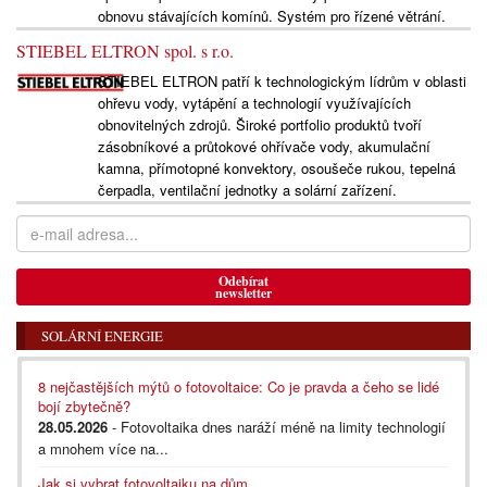
obnovu stávajících komínů. Systém pro řízené větrání.
STIEBEL ELTRON spol. s r.o.
STIEBEL ELTRON patří k technologickým lídrům v oblasti
ohřevu vody, vytápění a technologií využívajících
obnovitelných zdrojů. Široké portfolio produktů tvoří
zásobníkové a průtokové ohřívače vody, akumulační
kamna, přímotopné konvektory, osoušeče rukou, tepelná
čerpadla, ventilační jednotky a solární zařízení.
Odebírat
newsletter
SOLÁRNÍ ENERGIE
8 nejčastějších mýtů o fotovoltaice: Co je pravda a čeho se lidé
bojí zbytečně?
28.05.2026
- Fotovoltaika dnes naráží méně na limity technologií
a mnohem více na...
Jak si vybrat fotovoltaiku na dům