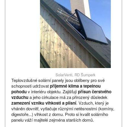
SolarVenti, RD Šumperk
Teplovzdušné solární panely jsou oblíbeny pro své
schopnosti udržovat
příjemné klima a tepelnou
pohodu
v interiéru objektu. Zajišťují
přísun čerstvého
vzduchu
a jeho cirkulace má za přirozený důsledek
zamezení vzniku vlhkosti a plísní
. Vzduch, který je
vháněn dovnitř, vytlačuje různými netěsnostmi (komíny,
digestoře...) vlhkost z domu. Proto si kvalit solárního
panelu váží majitelé zejména starších domů.