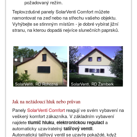
požadovaný režim.
Teplovzdušné panely SolarVenti Comfort můžete
namontovat na zeď nebo na střechu vašeho objektu.
Vyhýbejte se stinnným místům - je dobré vybírat jižní
stranu, na kterou dopadá nejvíce slunečních paprsků.
SolarVenti, RD Rohozná
SolarVenti, RD Žamberk
Jak na nežádoucí hluk nebo průvan
Panely
SolarVenti Comfort
reagují ve svém vybavení na
veškerý komfort zákazníka. V základním vybavení
najdete
tlumič hluku
,
elektronickou regulaci
a
automaticky uzavíratelný
talířový ventil
.
Automatický talířový ventil se uzavře pokaždé, když