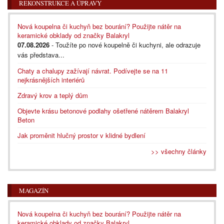
REKONSTRUKCE A ÚPRAVY
Nová koupelna či kuchyň bez bourání? Použijte nátěr na
keramické obklady od značky Balakryl
07.08.2026
- Toužíte po nové koupelně či kuchyni, ale odrazuje
vás představa...
Chaty a chalupy zažívají návrat. Podívejte se na 11
nejkrásnějších interiérů
Zdravý krov a teplý dům
Objevte krásu betonové podlahy ošetřené nátěrem Balakryl
Beton
Jak proměnit hlučný prostor v klidné bydlení
>> všechny články
MAGAZÍN
Nová koupelna či kuchyň bez bourání? Použijte nátěr na
keramické obklady od značky Balakryl