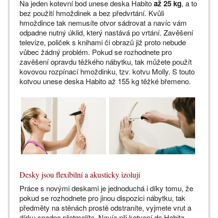
Na jeden kotevní bod unese deska Habito
až 25 kg
, a to
bez použití hmoždinek a bez předvrtání. Kvůli
hmoždince tak nemusíte otvor sádrovat a navíc vám
odpadne nutný úklid, který nastává po vrtání. Zavěšení
televize, poliček s knihami či obrazů již proto nebude
vůbec žádný problém. Pokud se rozhodnete pro
zavěšení opravdu těžkého nábytku, tak můžete použít
kovovou rozpínací hmoždinku, tzv. kotvu Molly. S touto
kotvou unese deska Habito až 155 kg těžké břemeno.
Desky jsou flexibilní a akusticky izolují
Práce s novými deskami je jednoduchá i díky tomu, že
pokud se rozhodnete pro jinou dispozici nábytku, tak
předměty na stěnách prostě odstraníte, vyjmete vrut a
dírku snadno přetmelíte. Navíc při kotvení do Habita