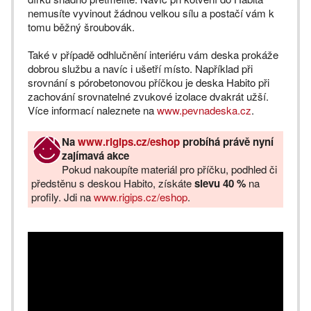
nemusíte vyvinout žádnou velkou sílu a postačí vám k
tomu běžný šroubovák.
Také v případě odhlučnění interiéru vám deska prokáže
dobrou službu a navíc i ušetří místo. Například při
srovnání s pórobetonovou příčkou je deska Habito při
zachování srovnatelné zvukové izolace dvakrát užší.
Více informací naleznete na
www.pevnadeska.cz
.
Na
www.rigips.cz/eshop
probíhá právě nyní
zajímavá akce
Pokud nakoupíte materiál pro příčku, podhled či
předstěnu s deskou Habito, získáte
slevu 40 %
na
profily. Jdi na
www.rigips.cz/eshop
.