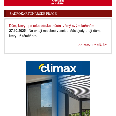
Odebírat
newsletter
SÁDROKARTONÁŘSKÉ PRÁCE
Dům, který i po rekonstrukci zůstal věrný svým kořenům
27.10.2025
- Na okraji malebné vesnice Máslojedy stojí dům,
který už téměř sto...
>> všechny články