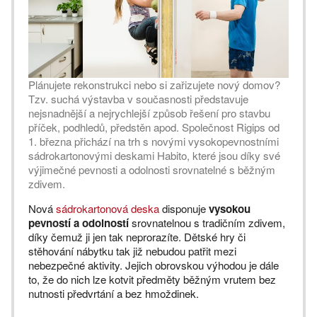
Plánujete rekonstrukci nebo si zařizujete nový domov?
Tzv. suchá výstavba v současnosti představuje
nejsnadnější a nejrychlejší způsob řešení pro stavbu
příček, podhledů, předstěn apod. Společnost Rigips od
1. března přichází na trh s novými vysokopevnostními
sádrokartonovými deskami Habito, které jsou díky své
výjimečné pevnosti a odolnosti srovnatelné s běžným
zdivem.
Nová
sádrokartonová deska
disponuje
vysokou
pevností a odolností
srovnatelnou s tradičním zdivem,
díky čemuž ji jen tak neprorazíte. Dětské hry či
stěhování nábytku tak již nebudou patřit mezi
nebezpečné aktivity. Jejich obrovskou výhodou je dále
to, že do nich lze kotvit předměty běžným vrutem bez
nutnosti předvrtání a bez hmoždinek.