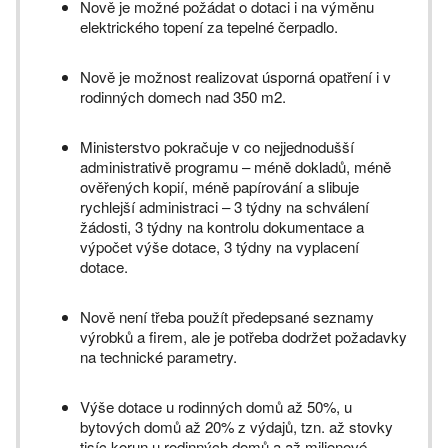
Nově je možné požádat o dotaci i na výměnu
elektrického topení za tepelné čerpadlo.
Nově je možnost realizovat úsporná opatření i v
rodinných domech nad 350 m2.
Ministerstvo pokračuje v co nejjednodušší
administrativě programu – méně dokladů, méně
ověřených kopií, méně papírování a slibuje
rychlejší administraci – 3 týdny na schválení
žádosti, 3 týdny na kontrolu dokumentace a
výpočet výše dotace, 3 týdny na vyplacení
dotace.
Nově není třeba použít předepsané seznamy
výrobků a firem, ale je potřeba dodržet požadavky
na technické parametry.
Výše dotace u rodinných domů až 50%, u
bytových domů až 20% z výdajů, tzn. až stovky
tisíc korun u rodinných domů a až milionové