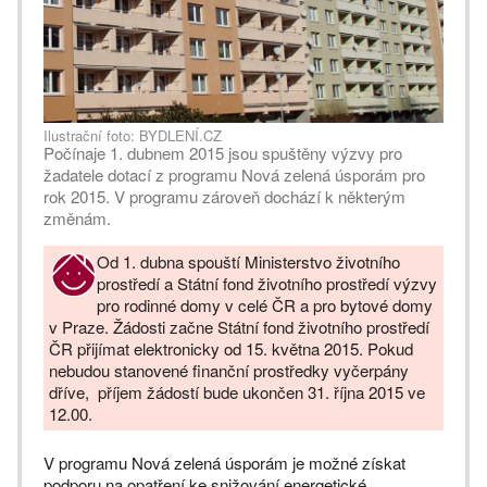
Ilustrační foto: BYDLENÍ.CZ
Počínaje 1. dubnem 2015 jsou spuštěny výzvy pro
žadatele dotací z programu Nová zelená úsporám pro
rok 2015. V programu zároveň dochází k některým
změnám.
Od 1. dubna spouští Ministerstvo životního
prostředí a Státní fond životního prostředí výzvy
pro rodinné domy v celé ČR a pro bytové domy
v Praze. Žádosti začne Státní fond životního prostředí
ČR přijímat elektronicky od 15. května 2015. Pokud
nebudou stanovené finanční prostředky vyčerpány
dříve, příjem žádostí bude ukončen 31. října 2015 ve
12.00.
V programu Nová zelená úsporám je možné získat
podporu na opatření ke snižování energetické