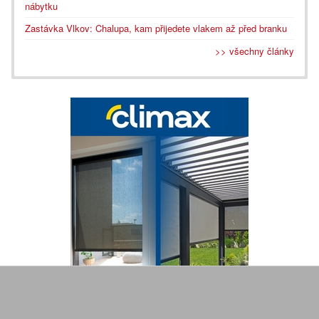
nábytku
Zastávka Vlkov: Chalupa, kam přijedete vlakem až před branku
>> všechny články