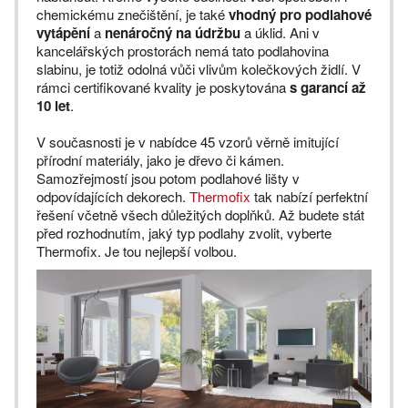
chemickému znečištění, je také
vhodný pro podlahové
vytápění
a
nenáročný na údržbu
a úklid. Ani v
kancelářských prostorách nemá tato podlahovina
slabinu, je totiž odolná vůči vlivům kolečkových židlí. V
rámci certifikované kvality je poskytována
s garancí až
10 let
.
V současnosti je v nabídce 45 vzorů věrně imitující
přírodní materiály, jako je dřevo či kámen.
Samozřejmostí jsou potom podlahové lišty v
odpovídajících dekorech.
Thermofix
tak nabízí perfektní
řešení včetně všech důležitých doplňků. Až budete stát
před rozhodnutím, jaký typ podlahy zvolit, vyberte
Thermofix. Je tou nejlepší volbou.