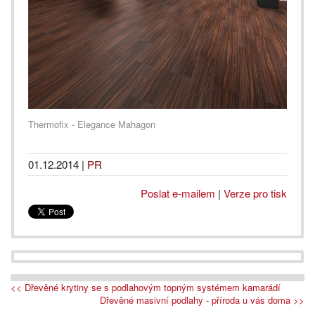
Thermofix - Elegance Mahagon
01.12.2014
|
PR
Poslat e-mailem
|
Verze pro tisk
<< Dřevěné krytiny se s podlahovým topným systémem kamarádí
Dřevěné masivní podlahy - příroda u vás doma >>