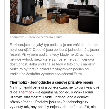
Thermofix - Elegance Mozaika Trend
Rozhodujete se, jaký typ podlahy je pro vaši domácnost
nejvhodnější? Obecně jsou oblíbená jednoduchá a jasná
řešení. Při výběru podlahy tedy klademe důraz na co
nejvíce výhod, mezi které samozřejmě patří i cenová
dostupnost. Jaká podlaha se tedy v této chvíli nabízí?
Může to být právě některá z vinylových podlah od
tradičního českého výrobce společnosti Fatra.
Thermofix - Jednoduché a cenově příznivé řešení
Na trhu nejoblíbenější jsou jednoznačně luxusní vinylové
dílce
Thermofix
– elegantní na pohled, s vynikajícími
užitnými vlastnostmi uvnitř. Jednoduché a cenově
příznivé řešení. Podlahy jsou navíc technologicky
vyvinuty tak, aby obstály nejen v domácím použití, ale