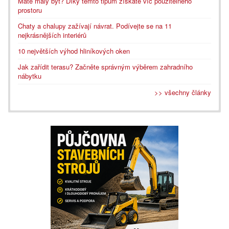
Máte malý byt? Díky těmto tipům získáte víc použitelného
prostoru
Chaty a chalupy zažívají návrat. Podívejte se na 11
nejkrásnějších interiérů
10 největších výhod hliníkových oken
Jak zařídit terasu? Začněte správným výběrem zahradního
nábytku
>> všechny články