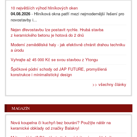
10 největších výhod hliníkových oken
04.08.2026
- Hliníková okna patří mezi nejmodernější řešení pro
novostavby i...
Nejen dřevostavbu lze postavit rychle. Hrubá stavba
z keramického betonu je hotová do 2 dnů
Moderní zemědělské haly - jak efektivně chránit drahou techniku
a úrodu
Vyhrajte až 45 000 Kč se svou stavbou z Ytongu
Špičkové půdní schody od JAP FUTURE, promyšlená
konstrukce i minimalistický design
>> všechny články
MAGAZÍN
Nová koupelna či kuchyň bez bourání? Použijte nátěr na
keramické obklady od značky Balakryl