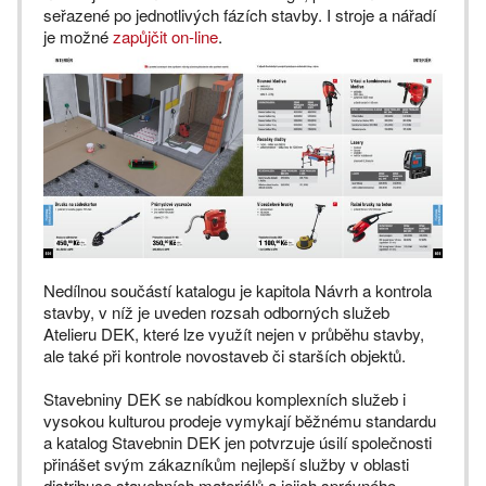
seřazené po jednotlivých fázích stavby. I stroje a nářadí
je možné
zapůjčit on-line
.
Nedílnou součástí katalogu je kapitola Návrh a kontrola
stavby, v níž je uveden rozsah odborných služeb
Atelieru DEK, které lze využít nejen v průběhu stavby,
ale také při kontrole novostaveb či starších objektů.
Stavebniny DEK se nabídkou komplexních služeb i
vysokou kulturou prodeje vymykají běžnému standardu
a katalog Stavebnin DEK jen potvrzuje úsilí společnosti
přinášet svým zákazníkům nejlepší služby v oblasti
distribuce stavebních materiálů a jejich správného