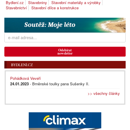
Bydlení.cz
Stavebniny
Stavební materiály a výrobky
Stavebnictví
Stavební dílce a konstrukce
Odebírat
newsletter
BYDLENÍ.CZ
Pohádková Veveří
24.01.2023
- Brněnské toulky pana Sušenky II.
>> všechny články