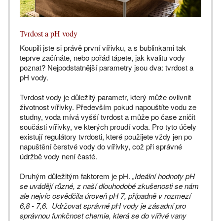
Tvrdost a pH vody
Koupili jste si právě první vířivku, a s bublinkami tak
teprve začínáte, nebo pořád tápete, jak kvalitu vody
poznat? Nejpodstatnější parametry jsou dva: tvrdost a
pH vody.
Tvrdost vody je důležitý parametr, který může ovlivnit
životnost vířivky. Především pokud napouštíte vodu ze
studny, voda mívá vyšší tvrdost a může po čase zničit
součásti vířivky, ve kterých proudí voda. Pro tyto účely
existují regulátory tvrdosti, které použijete vždy jen po
napuštění čerstvé vody do vířivky, což při správné
údržbě vody není časté.
Druhým důležitým faktorem je pH.
„Ideální hodnoty pH
se uvádějí různé, z naší dlouhodobé zkušenosti se nám
ale nejvíc osvědčila úroveň pH 7, případně v rozmezí
6,8 - 7,6. Udržovat správné pH vody je zásadní pro
správnou funkčnost chemie, která se do vířivé vany