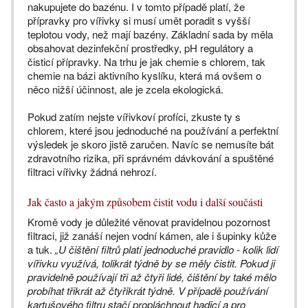
nakupujete do bazénu. I v tomto případě platí, že
přípravky pro vířivky si musí umět poradit s vyšší
teplotou vody, než mají bazény. Základní sada by měla
obsahovat dezinfekční prostředky, pH regulátory a
čisticí přípravky. Na trhu je jak chemie s chlorem, tak
chemie na bázi aktivního kyslíku, která má ovšem o
něco nižší účinnost, ale je zcela ekologická.
Pokud zatím nejste vířivkoví profíci, zkuste ty s
chlorem, které jsou jednoduché na používání a perfektní
výsledek je skoro jistě zaručen. Navíc se nemusíte bát
zdravotního rizika, při správném dávkování a spuštěné
filtraci vířivky žádná nehrozí.
Jak často a jakým způsobem čistit vodu i další součásti
Kromě vody je důležité věnovat pravidelnou pozornost
filtraci, již zanáší nejen vodní kámen, ale i šupinky kůže
a tuk.
„U čištění filtrů platí jednoduché pravidlo - kolik lidí
vířivku využívá, tolikrát týdně by se měly čistit. Pokud ji
pravidelně používají tři až čtyři lidé, čištění by také mělo
probíhat třikrát až čtyřikrát týdně. V případě používání
kartušového filtru stačí propláchnout hadicí a pro