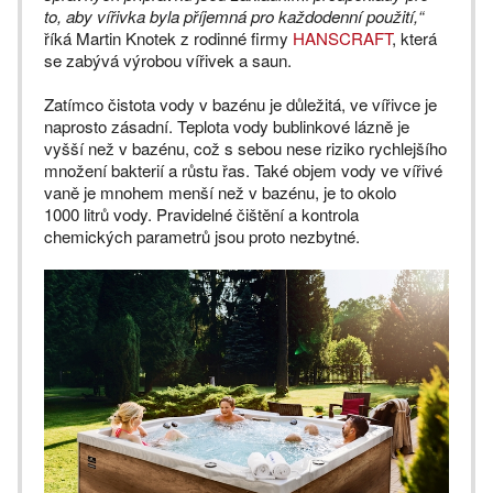
to, aby vířivka byla příjemná pro každodenní použití,“
říká Martin Knotek z rodinné firmy
HANSCRAFT
, která
se zabývá výrobou vířivek a saun.
Zatímco čistota vody v bazénu je důležitá, ve vířivce je
naprosto zásadní. Teplota vody bublinkové lázně je
vyšší než v bazénu, což s sebou nese riziko rychlejšího
množení bakterií a růstu řas. Také objem vody ve vířivé
vaně je mnohem menší než v bazénu, je to okolo
1000 litrů vody. Pravidelné čištění a kontrola
chemických parametrů jsou proto nezbytné.