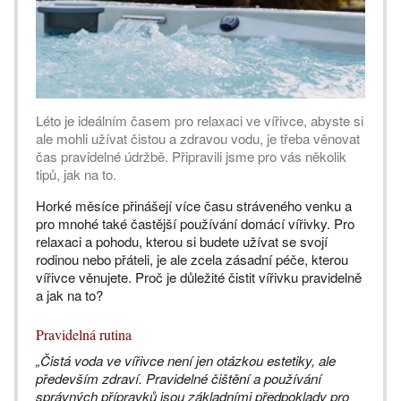
Léto je ideálním časem pro relaxaci ve vířivce, abyste si
ale mohli užívat čistou a zdravou vodu, je třeba věnovat
čas pravidelné údržbě. Připravili jsme pro vás několik
tipů, jak na to.
Horké měsíce přinášejí více času stráveného venku a
pro mnohé také častější používání domácí vířivky. Pro
relaxaci a pohodu, kterou si budete užívat se svojí
rodinou nebo přáteli, je ale zcela zásadní péče, kterou
vířivce věnujete. Proč je důležité čistit vířivku pravidelně
a jak na to?
Pravidelná rutina
„Čistá voda ve vířivce není jen otázkou estetiky, ale
především zdraví. Pravidelné čištění a používání
správných přípravků jsou základními předpoklady pro