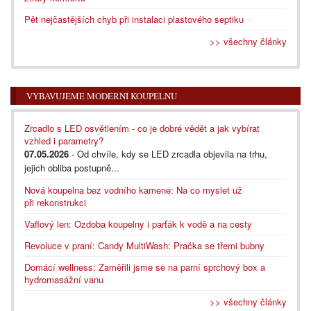
Pět nejčastějších chyb při instalaci plastového septiku
>> všechny články
VYBAVUJEME MODERNÍ KOUPELNU
Zrcadlo s LED osvětlením - co je dobré vědět a jak vybírat
vzhled i parametry?
07.05.2026
- Od chvíle, kdy se LED zrcadla objevila na trhu,
jejich obliba postupně...
Nová koupelna bez vodního kamene: Na co myslet už
při rekonstrukci
Vaflový len: Ozdoba koupelny i parťák k vodě a na cesty
Revoluce v praní: Candy MultiWash: Pračka se třemi bubny
Domácí wellness: Zaměřili jsme se na parní sprchový box a
hydromasážní vanu
>> všechny články