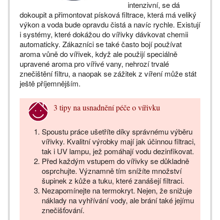
intenzivní, se dá
dokoupit a přimontovat písková filtrace, která má veliký
výkon a voda bude opravdu čistá a navíc rychle. Existují
i systémy, které dokážou do vířivky dávkovat chemii
automaticky. Zákazníci se také často bojí používat
aroma vůně do vířivek, když ale použijí speciálně
upravené aroma pro vířivé vany, nehrozí trvalé
znečištění filtru, a naopak se zážitek z víření může stát
ještě příjemnějším.
3 tipy na usnadnění péče o vířivku
Spoustu práce ušetříte díky správnému výběru
vířivky. Kvalitní výrobky mají jak účinnou filtraci,
tak i UV lampu, jež pomáhají vodu dezinfikovat.
Před každým vstupem do vířivky se důkladně
osprchujte. Významně tím snížíte množství
šupinek z kůže a tuku, které zanášejí filtraci.
Nezapomínejte na termokryt. Nejen, že snižuje
náklady na vyhřívání vody, ale brání také jejímu
znečišťování.