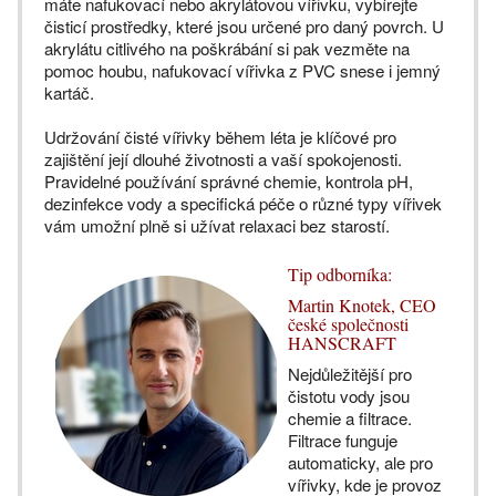
máte nafukovací nebo akrylátovou vířivku, vybírejte
čisticí prostředky, které jsou určené pro daný povrch. U
akrylátu citlivého na poškrábání si pak vezměte na
pomoc houbu, nafukovací vířivka z PVC snese i jemný
kartáč.
Udržování čisté vířivky během léta je klíčové pro
zajištění její dlouhé životnosti a vaší spokojenosti.
Pravidelné používání správné chemie, kontrola pH,
dezinfekce vody a specifická péče o různé typy vířivek
vám umožní plně si užívat relaxaci bez starostí.
Tip odborníka:
Martin Knotek, CEO
české společnosti
HANSCRAFT
Nejdůležitější pro
čistotu vody jsou
chemie a filtrace.
Filtrace funguje
automaticky, ale pro
vířivky, kde je provoz