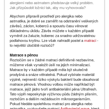
alergiemi nebo astmatem představuje velký problém.
Jak přizpůsobit ložnici tak, aby mu vyhovovala?
Abychom připravili prostředí pro alergika nebo
astmatika, je dobré se zaměřit na odstranění veškerých
závěsů, záclon, koberců a spoustu času věnovat
důkladnému úklidu. Závěs můžete v každém případě
vyměnit za žaluzie, koberec za snadno udržovatelnou
podlahovou krytinu. Lze však nahradit postel a
matraci
-
to největší útočiště roztočů?
Matrace s pěnou
Roztočům se v žádné matraci definitivně nezbavíme,
můžeme však vynaložit úsilí na jejich minimalizaci.
Matrace by v každém případě měla být skutečně
prodyšná a snáze větratelná. Pokud vybírate materiál
výplně, nejmenší riziko výskytu bakterií bude obsahovat
matrace pěnová. Vhodnou volbou může například být
matrace, jejíž jádro tvoří antibakteriální pěna Ultrafresh.
Tato výplň neposkytuje výživnou půdu žádným plísním,
roztočům a dalším nežádoucím mikroorganismům.
Pokud hledáte spolehlivou matraci pro alergika nebo
astmatika, vyzkoušejte matraci
Antibacterial wave
, která