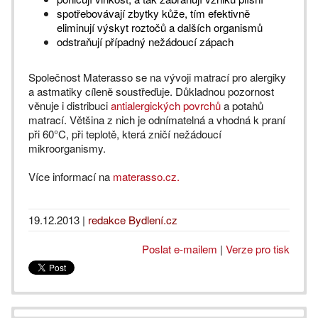
spotřebovávají zbytky kůže, tím efektivně
eliminují výskyt roztočů a dalších organismů
odstraňují případný nežádoucí zápach
Společnost Materasso se na vývoji matrací pro alergiky
a astmatiky cíleně soustřeďuje. Důkladnou pozornost
věnuje i distribuci
antialergických povrchů
a potahů
matrací. Většina z nich je odnímatelná a vhodná k praní
při 60°C, při teplotě, která zničí nežádoucí
mikroorganismy.
Více informací na
materasso.cz
.
19.12.2013
|
redakce Bydlení.cz
Poslat e-mailem
|
Verze pro tisk