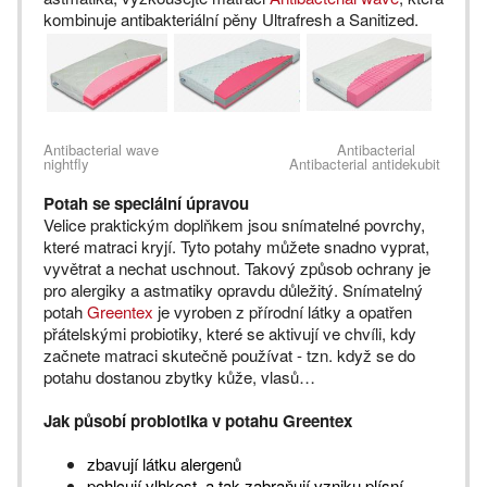
kombinuje antibakteriální pěny Ultrafresh a Sanitized.
Antibacterial wave Antibacterial
nightfly Antibacterial antidekubit
Potah se speciální úpravou
Velice praktickým doplňkem jsou snímatelné povrchy,
které matraci kryjí. Tyto potahy můžete snadno vyprat,
vyvětrat a nechat uschnout. Takový způsob ochrany je
pro alergiky a astmatiky opravdu důležitý. Snímatelný
potah
Greentex
je vyroben z přírodní látky a opatřen
přátelskými probiotiky, které se aktivují ve chvíli, kdy
začnete matraci skutečně používat - tzn. když se do
potahu dostanou zbytky kůže, vlasů…
Jak působí probiotika v potahu Greentex
zbavují látku alergenů
pohlcují vlhkost, a tak zabraňují vzniku plísní