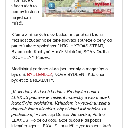
všech těch to
nemovitostech
na jednom
místě.
Kromě zmíněných slev budou mít příchozí klienti
možnost zúčastnit se také tipovací soutěže o ceny od
parterů akce: společností HTC, HYPOASISTENT,
Bytecheck, Kuchyně Hanák Veletržní, SCAN Quilt a
KOUPELNY Ptáček.
Mediálními partnery akce jsou portály a magazíny o
bydlení:
BYDLENI.CZ
, NOVÉ BYDLENÍ, Kde chci
bydlet.cz a REALCITY.
„V uvedených dnech budou v Prodejním centru
LEXXUS připraveny veškeré materiály a informace k
jednotlivým projektům. Vzhledem k vysokému zájmu
doporučujeme klientům, aby si domluvili schůzku s
předstihem,“
vysvětluje Denisa Višňovská, Partner
LEXXUS. Po celou dobu akce budou k dispozici
klientům agenti LEXXUS i makléři HypoAsistent, kteří