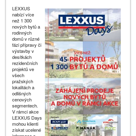
LEXXUS
nabízí více
než 1 300
nových bytů a
rodinných
domů v různé
fázi přípravy či
výstavby v
desítkách
rezidenčních
projektů ve
všech
pražských
lokalitách a
odlišných
cenových
segmentech.
V rámci akce
LEXXUS Days
mohou klienti
získat ucelené
informace o