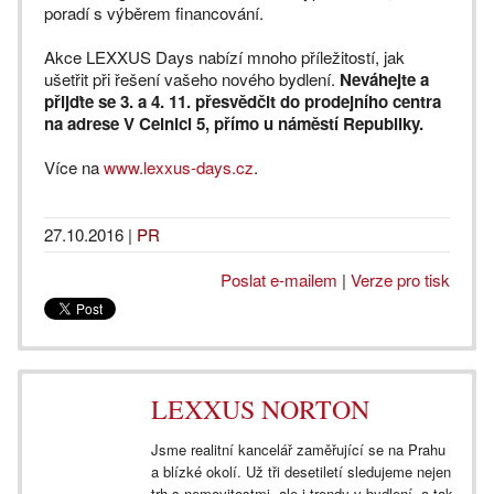
poradí s výběrem financování.
Akce LEXXUS Days nabízí mnoho příležitostí, jak
ušetřit při řešení vašeho nového bydlení.
Neváhejte a
přijďte se 3. a 4. 11. přesvědčit do prodejního centra
na adrese V Celnici 5, přímo u náměstí Republiky.
Více na
www.lexxus-days.cz
.
27.10.2016
|
PR
Poslat e-mailem
|
Verze pro tisk
LEXXUS NORTON
Jsme realitní kancelář zaměřující se na Prahu
a blízké okolí. Už tři desetiletí sledujeme nejen
trh s nemovitostmi, ale i trendy v bydlení, a tak