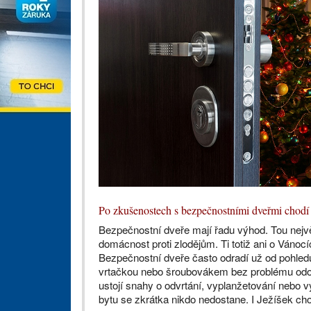
Po zkušenostech s bezpečnostními dveřmi chodí 
Bezpečnostní dveře mají řadu výhod. Tou největ
domácnost proti zlodějům. Ti totiž ani o Vánoc
Bezpečnostní dveře často odradí už od pohled
vrtačkou nebo šroubovákem bez problému odola
ustojí snahy o odvrtání, vyplanžetování nebo 
bytu se zkrátka nikdo nedostane. I Ježíšek cho