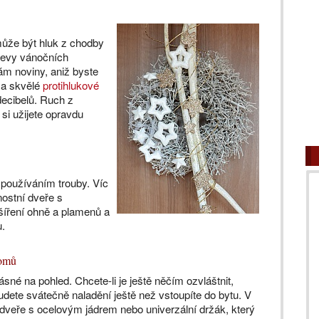
 může být hluk z chodby
slevy vánočních
ám noviny, aniž byste
í a skvělé
protihlukové
decibelů. Ruch z
si užijete opravdu
 používáním trouby. Víc
nostní dveře s
 šíření ohně a plamenů a
u.
domů
ásné na pohled. Chcete-li je ještě něčím ozvláštnit,
dete svátečně naladění ještě než vstoupíte do bytu. V
dveře s ocelovým jádrem nebo univerzální držák, který