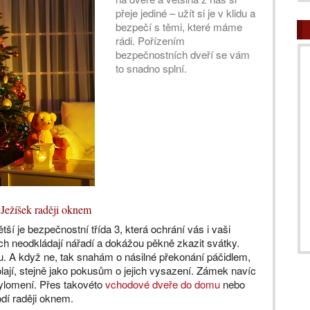
přeje jediné – užít si je v klidu a
bezpečí s těmi, které máme
rádi. Pořízením
bezpečnostních dveří se vám
to snadno splní.
Ježíšek raději oknem
ší je bezpečnostní třída 3, která ochrání vás i vaši
ích neodkládají nářadí a dokážou pěkně zkazit svátky.
u. A když ne, tak snahám o násilné překonání páčidlem,
jí, stejně jako pokusům o jejich vysazení. Zámek navíc
vylomení. Přes takovéto
vchodové dveře do domu
nebo
dí raději oknem.