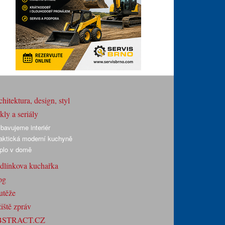
hitektura, design, styl
ly a seriály
bavujeme interiér
aktická moderní kuchyně
plo v domě
dlínkova kuchařka
og
utěže
iště zpráv
BSTRACT.CZ