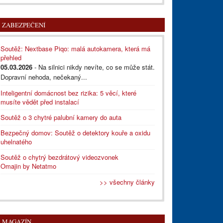
ZABEZPEČENÍ
Soutěž: Nextbase Piqo: malá autokamera, která má
přehled
05.03.2026
- Na silnici nikdy nevíte, co se může stát.
Dopravní nehoda, nečekaný...
Inteligentní domácnost bez rizika: 5 věcí, které
musíte vědět před instalací
Soutěž o 3 chytré palubní kamery do auta
Bezpečný domov: Soutěž o detektory kouře a oxidu
uhelnatého
Soutěž o chytrý bezdrátový videozvonek
Omajin by Netatmo
>> všechny články
MAGAZÍN