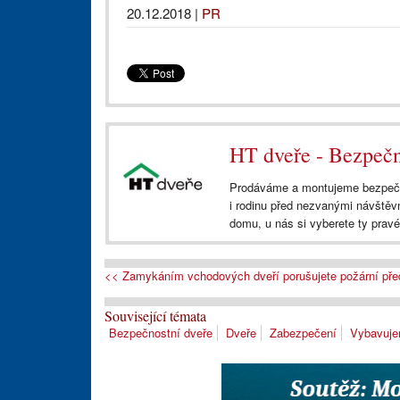
20.12.2018
|
PR
HT dveře - Bezpečn
Prodáváme a montujeme bezpečnos
i rodinu před nezvanými návštěv
domu, u nás si vyberete ty prav
<< Zamykáním vchodových dveří porušujete požární pře
Související témata
Bezpečnostní dveře
Dveře
Zabezpečení
Vybavujem