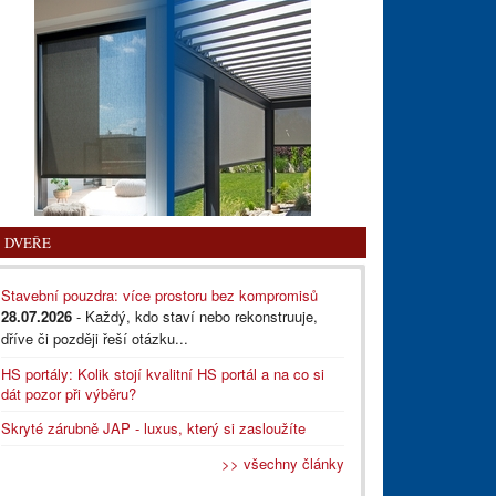
DVEŘE
Stavební pouzdra: více prostoru bez kompromisů
28.07.2026
- Každý, kdo staví nebo rekonstruuje,
dříve či později řeší otázku...
HS portály: Kolik stojí kvalitní HS portál a na co si
dát pozor při výběru?
Skryté zárubně JAP - luxus, který si zasloužíte
>> všechny články