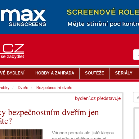
VÉ BYDLENÍ
HOBBY A ZAHRADA
SOUTĚŽE
SERIÁLY
ýrobky
Dveře
Bezpečnostní dveře
bydlení.cz představuje
ky bezpečnostním dveřím jen
áte?
Vánoce pomalu ale jistě klepou
na dveře a většina z nás si