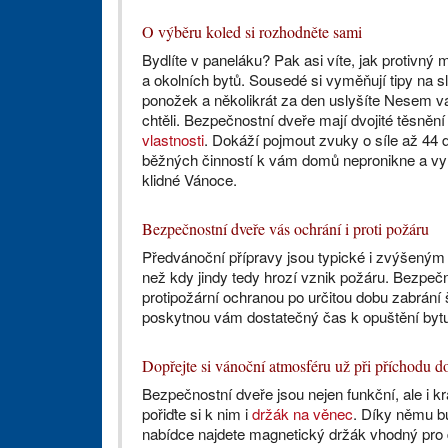
O výběru koled si rozhodněte sami
Bydlíte v paneláku? Pak asi víte, jak protivný
a okolních bytů. Sousedé si vyměňují tipy na 
ponožek a několikrát za den uslyšíte Nesem v
chtěli. Bezpečnostní dveře mají dvojité těsněn
vlastnosti
. Dokáží pojmout zvuky o síle až 44 
běžných činností k vám domů nepronikne a vy 
klidné Vánoce.
Bezpečnostní dveře vás ochrání i proti požáru
Předvánoční přípravy jsou typické i zvýšeným
než kdy jindy tedy hrozí vznik požáru. Bezpeč
protipožární ochranou po určitou dobu zabrání
poskytnou vám dostatečný čas k opuštění byt
Dopřejte si vánoční atmosféru už při příchodu 
Bezpečnostní dveře jsou nejen funkční, ale i kr
pořiďte si k nim i
držák na věnec
. Díky němu bu
nabídce najdete magnetický držák vhodný pro 