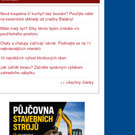
Nová koupelna či kuchyň bez bourání? Použijte nátěr
na keramické obklady od značky Balakryl
Máte malý byt? Díky těmto tipům získáte víc
použitelného prostoru
Chaty a chalupy zažívají návrat. Podívejte se na 11
nejkrásnějších interiérů
10 největších výhod hliníkových oken
Jak zařídit terasu? Začněte správným výběrem
zahradního nábytku
>> všechny články