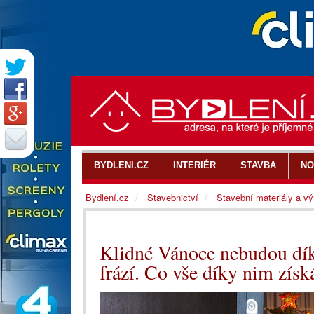
BYDLENI.CZ
INTERIÉR
STAVBA
NO
Bydlení.cz
Stavebnictví
Stavební materiály a v
Klidné Vánoce nebudou dí
frází. Co vše díky nim získ