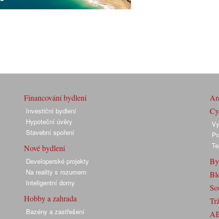
Financování bydlení
Arc
Cyk
Investiční bydlení
Hypoteční úvěry
Vy
Stavební spoření
Pr
Te
Nové bydlení
By
Developerské projekty
Na reality s rozumem
Bl
Inteligentní domy
So
Hobby a zahrada
Trž
Bazény a zastřešení
A