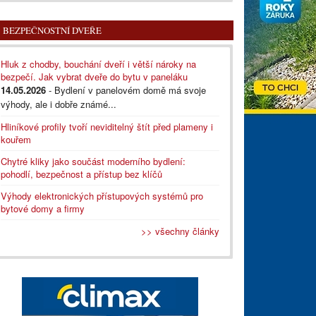
BEZPEČNOSTNÍ DVEŘE
Hluk z chodby, bouchání dveří i větší nároky na
bezpečí. Jak vybrat dveře do bytu v paneláku
14.05.2026
- Bydlení v panelovém domě má svoje
výhody, ale i dobře známé...
Hliníkové profily tvoří neviditelný štít před plameny i
kouřem
Chytré kliky jako součást moderního bydlení:
pohodlí, bezpečnost a přístup bez klíčů
Výhody elektronických přístupových systémů pro
bytové domy a firmy
>> všechny články