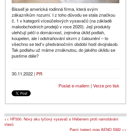
Bissell je americká rodinná firma, která svým
zákazníkům rozumí. I z toho důvodu se stala značkou
č. 1 v kategorii víceúčelových vysavačů (na základě
maloobchodních prodejů v roce 2020). Její produkty
ulehčují péči o domácnost, zejména úklid podlah,
koupelen, ale i odstraňování skvrn z čalounění – to
všechno se teď v předvánočním období hodí dvojnásob.
Tak podlahu už máme zmáknutou, do jakého úklidu se
pustíme dále?
30.11.2022
|
PR
Poslat e-mailem
|
Verze pro tisk
<< HF500. Nový aku tyčový vysavač s hřebenem proti namotávání
vlasů
Parní (nejen) mop AENO SM2 >>