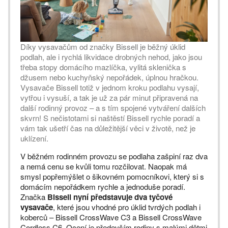
Díky vysavačům od značky Bissell je běžný úklid
podlah, ale i rychlá likvidace drobných nehod, jako jsou
třeba stopy domácího mazlíčka, vylitá sklenička s
džusem nebo kuchyňský nepořádek, úplnou hračkou.
Vysavače Bissell totiž v jednom kroku podlahu vysají,
vytřou i vysuší, a tak je už za pár minut připravená na
další rodinný provoz – a s tím spojené vytváření dalších
skvrn! S nečistotami si naštěstí Bissell rychle poradí a
vám tak ušetří čas na důležitější věci v životě, než je
uklízení.
V běžném rodinném provozu se podlaha zašpiní raz dva
a nemá cenu se kvůli tomu rozčilovat. Naopak má
smysl popřemýšlet o šikovném pomocníkovi, který si s
domácím nepořádkem rychle a jednoduše poradí.
Značka
Bissell nyní představuje dva tyčové
vysavače
, které jsou vhodné pro úklid tvrdých podlah i
koberců – Bissell CrossWave C3 a Bissell CrossWave
Cordless C6. Ocení je především rodiny s malými dětmi