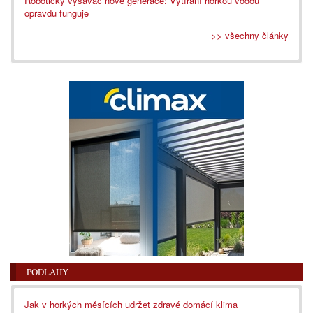
Robotický vysavač nové generace: Vytírání horkou vodou
opravdu funguje
>> všechny články
PODLAHY
Jak v horkých měsících udržet zdravé domácí klima