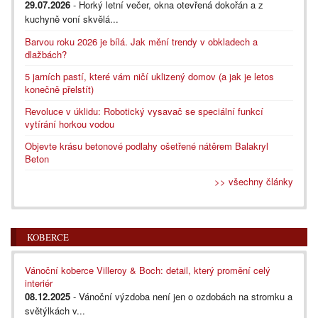
29.07.2026
- Horký letní večer, okna otevřená dokořán a z
kuchyně voní skvělá...
Barvou roku 2026 je bílá. Jak mění trendy v obkladech a
dlažbách?
5 jarních pastí, které vám ničí uklizený domov (a jak je letos
konečně přelstít)
Revoluce v úklidu: Robotický vysavač se speciální funkcí
vytírání horkou vodou
Objevte krásu betonové podlahy ošetřené nátěrem Balakryl
Beton
>> všechny články
KOBERCE
Vánoční koberce Villeroy & Boch: detail, který promění celý
interiér
08.12.2025
- Vánoční výzdoba není jen o ozdobách na stromku a
světýlkách v...