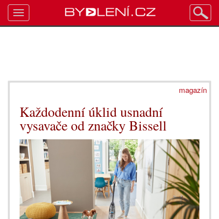
Toggle
navigation
magazín
Každodenní úklid usnadní
vysavače od značky Bissell