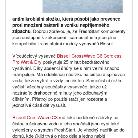
antimikrobiální složku, která působí jako prevence
proti množení bakterií a vzniku nepříjemného
zápachu
. Dobrou zprávou je, že FreshStart komponenty
jsou dostupné k zakoupení i samostatně a jsou plně
kompatibilní i s ostatními modely vysavačů Bissell.
Víceúčelový vysavač
Bissell CrossWave C6 Cordless
Pro Wet & Dry
poskytuje 25 minut bezdrátového
vysávání. Díky absenci šňůry se s ním velmi snadno
manipuluje. Má oddělenou nádržku na čistou a špinavou
vodu, takže vytíráte vždy tou čistou. Samočisticí režim
vyčistí všechny součástky vysavače, takže už
neztrácíte drahocenné minuty jeho zdlouhavým
čištěním. Přístroj po použití stačí jen rozebrat a
jednotlivé části dát vysušit.
Bissell CrossWave C3
má také oddělené nádržky na
čistou a špinavou vodu a jeho součásti jsou nyní také
vylepšeny o systém FreshStart. Je vhodný například do
domů, kde úklid trvá o něco déle a jedno nabití