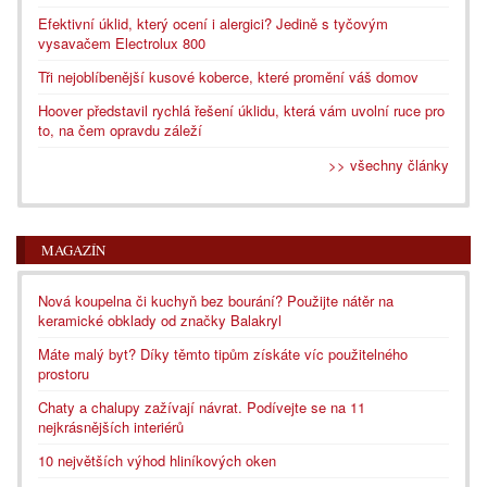
Efektivní úklid, který ocení i alergici? Jedině s tyčovým
vysavačem Electrolux 800
Tři nejoblíbenější kusové koberce, které promění váš domov
Hoover představil rychlá řešení úklidu, která vám uvolní ruce pro
to, na čem opravdu záleží
>> všechny články
MAGAZÍN
Nová koupelna či kuchyň bez bourání? Použijte nátěr na
keramické obklady od značky Balakryl
Máte malý byt? Díky těmto tipům získáte víc použitelného
prostoru
Chaty a chalupy zažívají návrat. Podívejte se na 11
nejkrásnějších interiérů
10 největších výhod hliníkových oken