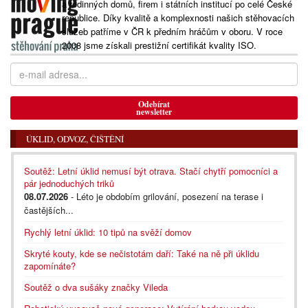
a rodinných domů, firem i státních institucí po celé České
republice. Díky kvalitě a komplexnosti našich stěhovacích
služeb patříme v ČR k předním hráčům v oboru. V roce
2008 jsme získali prestižní certifikát kvality ISO.
Odebírat
newsletter
ÚKLID, ODVOZ, ČIŠTĚNÍ
Soutěž: Letní úklid nemusí být otrava. Stačí chytří pomocníci a
pár jednoduchých triků
08.07.2026
- Léto je obdobím grilování, posezení na terase i
častějších...
Rychlý letní úklid: 10 tipů na svěží domov
Skryté kouty, kde se nečistotám daří: Také na ně při úklidu
zapomínáte?
Soutěž o dva sušáky značky Vileda