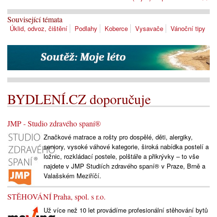
Související témata
Úklid, odvoz, čištění
Podlahy
Koberce
Vysavače
Vánoční tipy
BYDLENÍ.CZ doporučuje
JMP - Studio zdravého spaní®
Značkové matrace a rošty pro dospělé, děti, alergiky,
seniory, vysoké váhové kategorie, široká nabídka postelí a
ložnic, rozkládací postele, polštáře a přikrývky – to vše
najdete v JMP Studiích zdravého spaní® v Praze, Brně a
Valašském Meziříčí.
STĚHOVÁNÍ Praha, spol. s r.o.
Už více než 10 let provádíme profesionální stěhování bytů