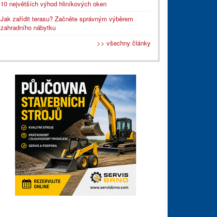
10 největších výhod hliníkových oken
Jak zařídit terasu? Začněte správným výběrem
zahradního nábytku
>> všechny články