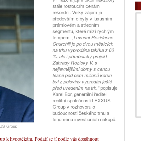
stále rostoucím cenám
rekordní. Velký zájem je
především o byty v luxusním,
prémiovém a středním
segmentu, které mizí rychlým
tempem.
„Luxusní Rezidence
Churchill je po dvou měsících
na trhu vyprodána takřka z 60
%, ale i příměstský projekt
Zahrady Roztoky V, s
nejlevnějšími domy s cenou
těsně pod osm milionů korun
byl z poloviny vyprodán ještě
před uvedením na trh,“
popisuje
Karel Bor, generální ředitel
realitní společnosti LEXXUS
Group v rozhovoru o
budoucnosti českého trhu a
fenoménu investičních nákupů.
XXUS Group
ístup k hypotékám. Podaří se jí podle vás dosáhnout