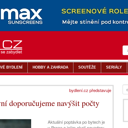
VÉ BYDLENÍ
HOBBY A ZAHRADA
SOUTĚŽE
SERIÁLY
bydlení.cz představuje
ní doporučujeme navýšit počty
Aktuální poptávka po bytech je
v Praze a jejím okolí navzdory