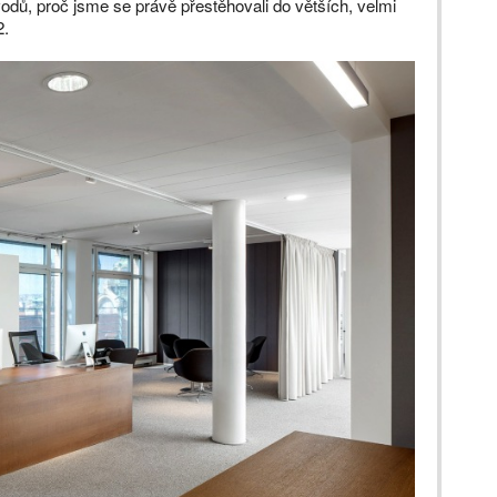
ůvodů, proč jsme se právě přestěhovali do větších, velmi
2.