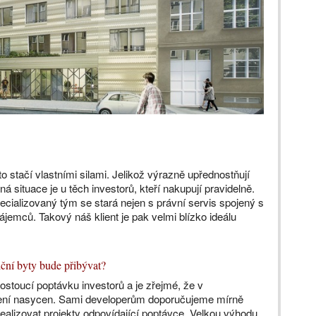
sto stačí vlastními silami. Jelikož výrazně upřednostňují
ná situace je u těch investorů, kteří nakupují pravidelně.
ializovaný tým se stará nejen s právní servis spojený s
emců. Takový náš klient je pak velmi blízko ideálu
iční byty bude přibývat?
ostoucí poptávku investorů a je zřejmé, že v
není nasycen. Sami developerům doporučujeme mírně
 realizovat projekty odpovídající poptávce. Velkou výhodu