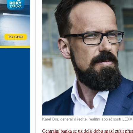
Karel Bor, generální ředitel realitní společnosti LE
Centrální banka se už delší dobu snaží ztížit př