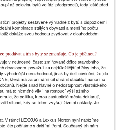
koupí až polovinu bytů ve fázi předprodejů, tedy ještě před
estiční projekty sestavené výhradně z bytů s dispozicemi
 ideální kombinace stálých obyvatel a menšího počtu
 totiž dokáže svou hodnotu zvyšovat v dlouhodobém
í co prodávat a trh s byty se zmenšuje. Co je příčinou?
evuje v neúnosné, často zmiňované délce stavebního
 developera, považuji za nejdůležitější příčiny toho, že
y výhodnější nerozhodnout, jinak by čelil obvinění, že jde
B, která má za primární cíl chránit stabilitu finančního
mu občanů. Nejde snad hlavně o nedostupnost vlastnického
t, má to nicméně vliv i na rostoucí výši tržního
uje, že politika, kterou zastupitelé města deklarují,
váří situaci, kdy se lidem zvyšují životní náklady. Je
vat. V rámci LEXXUS a Lexxus Norton nyní nabízíme
toto léto počítáme s dalšími třemi. Současný trh nám