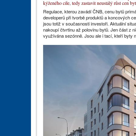
kýženého cíle, tedy zastavit neustálý růst cen by
Regulace, kterou zavádí ČNB, cenu bytů primár
developerů při tvorbě produktů a koncových 
jsou totiž v současnosti investoři. Aktuální si
nakoupí čtvrtinu až polovinu bytů. Jen část z ni
využívána sezónně. Jsou ale i tací, kteří byty 