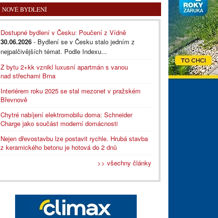
NOVÉ BYDLENÍ
Dostupné bydlení v Česku: Poučení z Vídně
30.06.2026
- Bydlení se v Česku stalo jedním z
nejpalčivějších témat. Podle Indexu...
Z bytu 2+kk vznikl luxusní apartmán s vanou
nad střechami Brna
Interiérem roku 2025 se stal mezonet v pražském
Břevnově
Chytré nabíjení elektromobilu doma: Schneider
Charge jako součást moderní domácnosti
Nejen dřevostavbu lze postavit rychle. Hrubá stavba
z keramického betonu je hotová do 2 dnů
>> všechny články