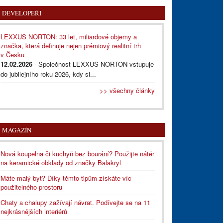
DEVELOPEŘI
LEXXUS NORTON: 33 let, miliardové objemy a
značka, která definuje nejen prémiový realitní trh
v Česku
12.02.2026
- Společnost LEXXUS NORTON vstupuje
do jubilejního roku 2026, kdy si...
>> všechny články
MAGAZÍN
Nová koupelna či kuchyň bez bourání? Použijte nátěr
na keramické obklady od značky Balakryl
Máte malý byt? Díky těmto tipům získáte víc
použitelného prostoru
Chaty a chalupy zažívají návrat. Podívejte se na 11
nejkrásnějších interiérů