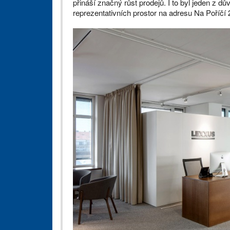
přináší značný růst prodejů. I to byl jeden z d
reprezentativních prostor na adresu Na Poříčí 