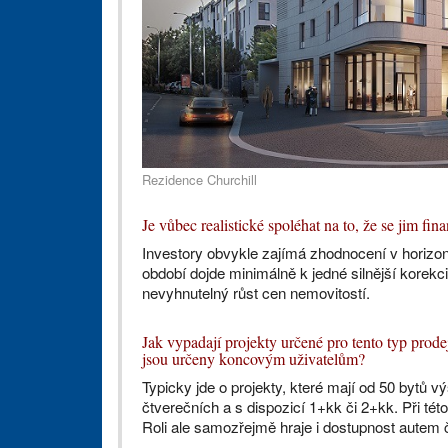
Rezidence Churchill
Je vůbec realistické spoléhat na to, že se jim fi
Investory obvykle zajímá zhodnocení v horizontu
období dojde minimálně k jedné silnější korekci
nevyhnutelný růst cen nemovitostí.
Jak vypadají projekty určené pro tento typ prodeje
jsou určeny koncovým uživatelům?
Typicky jde o projekty, které mají od 50 bytů v
čtverečních a s dispozicí 1+kk či 2+kk. Při tét
Roli ale samozřejmě hraje i dostupnost autem