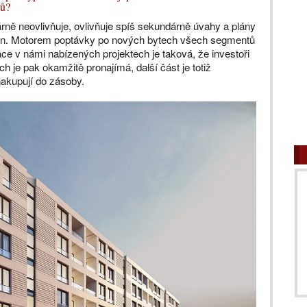
tů?
ně neovlivňuje, ovlivňuje spíš sekundárně úvahy a plány
cen. Motorem poptávky po nových bytech všech segmentů
tuace v námi nabízených projektech je taková, že investoři
ch je pak okamžitě pronajímá, další část je totiž
nakupují do zásoby.