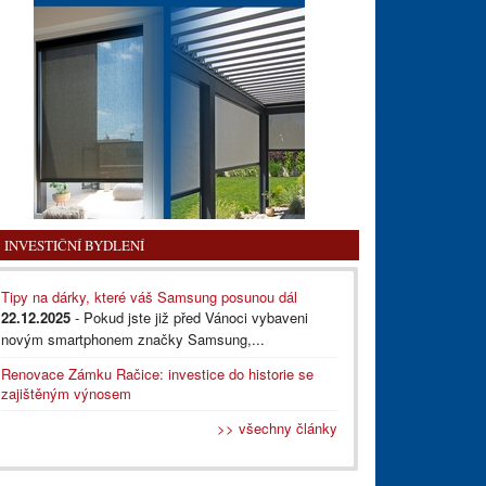
INVESTIČNÍ BYDLENÍ
Tipy na dárky, které váš Samsung posunou dál
22.12.2025
- Pokud jste již před Vánoci vybaveni
novým smartphonem značky Samsung,...
Renovace Zámku Račice: investice do historie se
zajištěným výnosem
>> všechny články