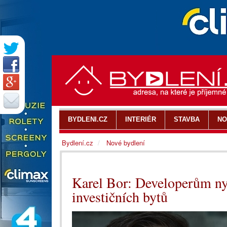
BYDLENI.CZ
INTERIÉR
STAVBA
NO
Bydlení.cz
Nové bydlení
Karel Bor: Developerům ny
investičních bytů