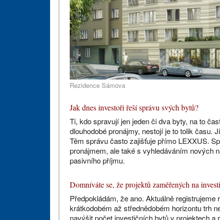
Rezidence Sámova
Jak dnes investoři řeší správu svých bytů?
Ti, kdo spravují jen jeden či dva byty, na to ča
dlouhodobé pronájmy, nestojí je to tolik času. Ji
Těm správu často zajišťuje přímo LEXXUS. Spec
pronájmem, ale také s vyhledáváním nových náj
pasivního příjmu.
Domníváte se, že projektů zaměřených na invest
Předpokládám, že ano. Aktuálně registrujeme r
krátkodobém až střednědobém horizontu trh 
navýšit počet investičních bytů v projektech a