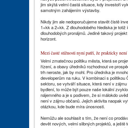
jim skýtá velmi častá situace, kdy investoři vy
samotným zahájením výstavby.
Nikdy jim ale nedoporučujeme stavět čistě inv
1+kk a 2+kk. Z dlouhodobého hlediska je totiž
dlouhodobých pronájmů. Jedině takový projekt
horizont.
Mezi časté stížnosti nyní patří, že prakticky nen
Velmi zmatečnou politiku města, která se proj
řízení, a obavy úředníků rozhodnout ve prospěch
trh neroste, jak by mohl. Pro úředníka je mnohd
developerům na ruku. V kombinaci s politikou ČN
sektoru, se vytváří situace, která není v záj
bydlení, to může být pouze naše lokální zvyklos
nájemného a je s podivem, že si málokdo uvědom
není v zájmu občanů. Jejich aktivita naopak vyt
otázkou, kde bude míra únosnosti.
Nemůžu ale souhlasit s tím, že není co prodá
devět nových, velmi slibných projektů, a ještě 