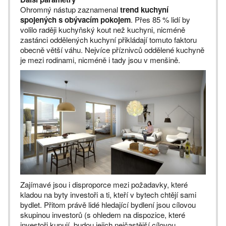
Ohromný nástup zaznamenal
trend kuchyní
spojených s obývacím pokojem
. Přes 85 % lidí by
volilo raději kuchyňský kout než kuchyni, nicméně
zastánci oddělených kuchyní přikládají tomuto faktoru
obecně větší váhu. Nejvíce příznivců oddělené kuchyně
je mezi rodinami, nicméně i tady jsou v menšině.
Zajímavé jsou i disproporce mezi požadavky, které
kladou na byty investoři a ti, kteří v bytech chtějí sami
bydlet. Přitom právě lidé hledající bydlení jsou cílovou
skupinou investorů (s ohledem na dispozice, které
investoři kupují, budou jejich nejčastější cílovou