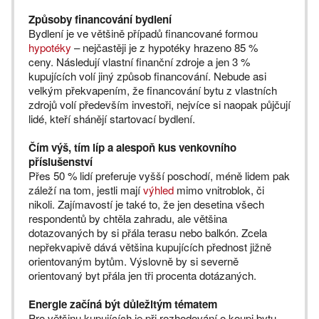
Způsoby financování bydlení
Bydlení je ve většině případů financované formou
hypotéky
– nejčastěji je z hypotéky hrazeno 85 %
ceny. Následují vlastní finanční zdroje a jen 3 %
kupujících volí jiný způsob financování. Nebude asi
velkým překvapením, že financování bytu z vlastních
zdrojů volí především investoři, nejvíce si naopak půjčují
lidé, kteří shánějí startovací bydlení.
Čím výš, tím líp a alespoň kus venkovního
příslušenství
Přes 50 % lidí preferuje vyšší poschodí, méně lidem pak
záleží na tom, jestli mají
výhled
mimo vnitroblok, či
nikoli. Zajímavostí je také to, že jen desetina všech
respondentů by chtěla zahradu, ale většina
dotazovaných by si přála terasu nebo balkón. Zcela
nepřekvapivě dává většina kupujících přednost jižně
orientovaným bytům. Výslovně by si severně
orientovaný byt přála jen tři procenta dotázaných.
Energie začíná být důležitým tématem
Pro většinu kupujících je při rozhodování o koupi bytu