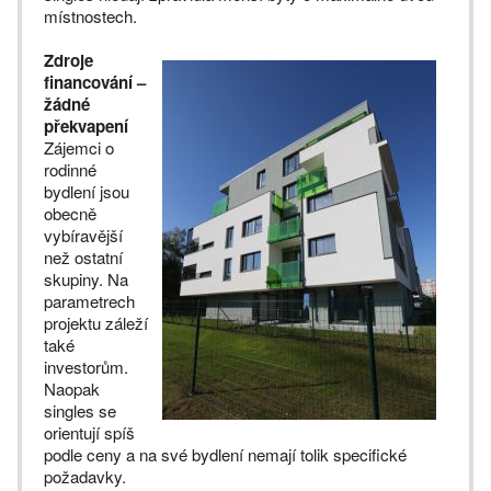
místnostech.
Zdroje
financování –
žádné
překvapení
Zájemci o
rodinné
bydlení jsou
obecně
vybíravější
než ostatní
skupiny. Na
parametrech
projektu záleží
také
investorům.
Naopak
singles se
orientují spíš
podle ceny a na své bydlení nemají tolik specifické
požadavky.