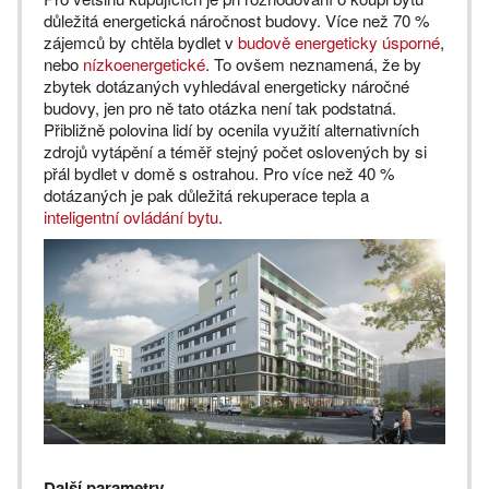
důležitá energetická náročnost budovy. Více než 70 %
zájemců by chtěla bydlet v
budově energeticky úsporné
,
nebo
nízkoenergetické
. To ovšem neznamená, že by
zbytek dotázaných vyhledával energeticky náročné
budovy, jen pro ně tato otázka není tak podstatná.
Přibližně polovina lidí by ocenila využití alternativních
zdrojů vytápění a téměř stejný počet oslovených by si
přál bydlet v domě s ostrahou. Pro více než 40 %
dotázaných je pak důležitá rekuperace tepla a
inteligentní ovládání bytu
.
Další parametry