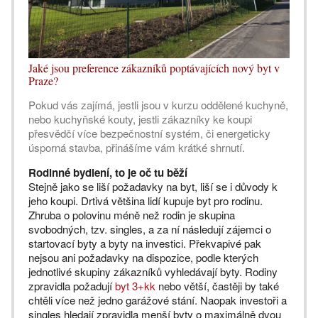
Jaké jsou preference zákazníků poptávajících nový byt v
Praze?
Pokud vás zajímá, jestli jsou v kurzu oddělené kuchyně,
nebo kuchyňské kouty, jestli zákazníky ke koupi
přesvědčí více bezpečnostní systém, či energeticky
úsporná stavba, přinášíme vám krátké shrnutí.
Rodinné bydlení, to je oč tu běží
Stejně jako se liší požadavky na byt, liší se i důvody k
jeho koupi. Drtivá většina lidí kupuje byt pro rodinu.
Zhruba o polovinu méně než rodin je skupina
svobodných, tzv. singles, a za ní následují zájemci o
startovací byty a byty na investici. Překvapivé pak
nejsou ani požadavky na dispozice, podle kterých
jednotlivé skupiny zákazníků vyhledávají byty. Rodiny
zpravidla požadují
byt 3+kk
nebo větší, častěji by také
chtěli více než jedno garážové stání. Naopak investoři a
singles hledají zpravidla menší byty o maximálně dvou