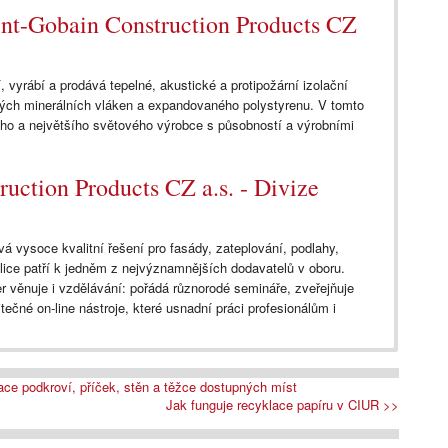
nt-Gobain Construction Products CZ
, vyrábí a prodává tepelné, akustické a protipožární izolační
ných minerálních vláken a expandovaného polystyrenu. V tomto
ho a největšího světového výrobce s působností a výrobními
uction Products CZ a.s. - Divize
 vysoce kvalitní řešení pro fasády, zateplování, podlahy,
lice patří k jedněm z nejvýznamnějších dodavatelů v oboru.
 věnuje i vzdělávání: pořádá různorodé semináře, zveřejňuje
ečné on-line nástroje, které usnadní práci profesionálům i
ace podkroví, příček, stěn a těžce dostupných míst
Jak funguje recyklace papíru v CIUR >>