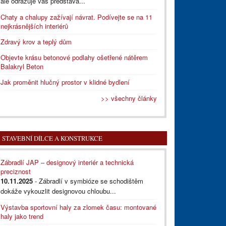
ale odrazuje vás představa...
Chaty a chalupy zažívají návrat. Podívejte se na 11
nejkrásnějších interiérů
Zdravý krov a teplý dům
Objevte krásu betonové podlahy ošetřené nátěrem
Balakryl Beton
Jak proměnit hlučný prostor v klidné bydlení
>> všechny články
STAVEBNÍ DÍLCE A KONSTRUKCE
Zábradlí JAP – designový interiér a technická
preciznost
10.11.2025
- Zábradlí v symbióze se schodištěm
dokáže vykouzlit designovou chloubu...
Výstavba sportovní haly za zlomek času: montované
haly jako trend