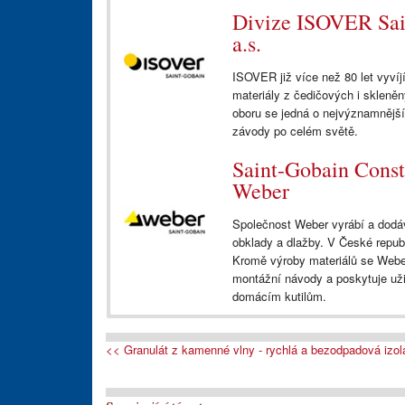
Divize ISOVER Sai
a.s.
ISOVER již více než 80 let vyvíjí
materiály z čedičových i skleně
oboru se jedná o nejvýznamnější
závody po celém světě.
Saint-Gobain Constr
Weber
Společnost Weber vyrábí a dodává
obklady a dlažby. V České repub
Kromě výroby materiálů se Weber
montážní návody a poskytuje užit
domácím kutilům.
<< Granulát z kamenné vlny - rychlá a bezodpadová izol