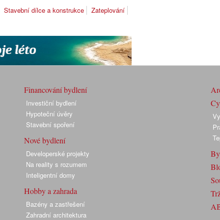
Stavební dílce a konstrukce
Zateplování
Financování bydlení
Arc
Cyk
Investiční bydlení
Hypoteční úvěry
Vy
Stavební spoření
Pr
Te
Nové bydlení
By
Developerské projekty
Na reality s rozumem
Bl
Inteligentní domy
So
Hobby a zahrada
Trž
Bazény a zastřešení
A
Zahradní architektura