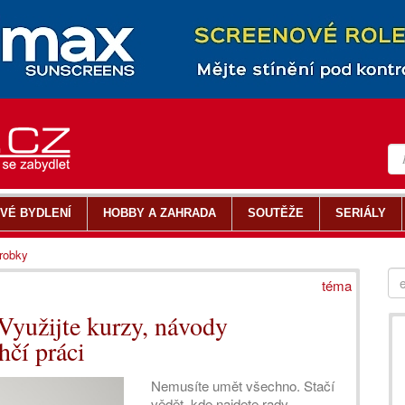
VÉ BYDLENÍ
HOBBY A ZAHRADA
SOUTĚŽE
SERIÁLY
ýrobky
téma
 Využijte kurzy, návody
hčí práci
Nemusíte umět všechno. Stačí
vědět, kde najdete rady