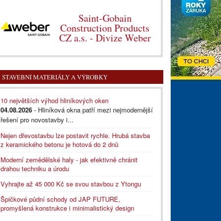
Saint-Gobain
Construction Products
CZ a.s. - Divize Weber
STAVEBNÍ MATERIÁLY A VÝROBKY
10 největších výhod hliníkových oken
04.08.2026
- Hliníková okna patří mezi nejmodernější
řešení pro novostavby i...
Nejen dřevostavbu lze postavit rychle. Hrubá stavba
z keramického betonu je hotová do 2 dnů
Moderní zemědělské haly - jak efektivně chránit
drahou techniku a úrodu
Vyhrajte až 45 000 Kč se svou stavbou z Ytongu
Špičkové půdní schody od JAP FUTURE,
promyšlená konstrukce i minimalistický design