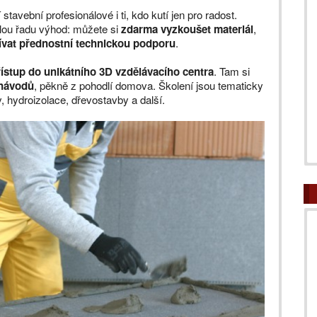
stavební profesionálové i ti, kdo kutí jen pro radost.
lou řadu výhod: můžete si
zdarma vyzkoušet materiál
,
ívat přednostní technickou podporu
.
řístup do unikátního 3D vzdělávacího centra
. Tam si
 návodů
, pěkně z pohodlí domova. Školení jsou tematicky
, hydroizolace, dřevostavby a další.