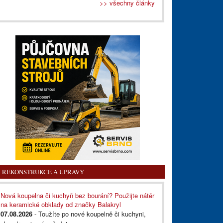
>> všechny články
REKONSTRUKCE A ÚPRAVY
Nová koupelna či kuchyň bez bourání? Použijte nátěr
na keramické obklady od značky Balakryl
07.08.2026
- Toužíte po nové koupelně či kuchyni,