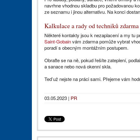
navrhne vhodnou skladbu pro požadovanou kon
ze seznamu i jinou alternativu. Na konci dosta
Kalkulace a rady od techniků zdarma
Některé kontakty jsou k nezaplacení a my tu 
Saint‑Gobain
vám zdarma pomůže vybrat vhodný
poradí s obecným montážním postupem.
Obraťte se na ně, pokud řešíte zateplení, podl
a sanace nebo nová okenní skla.
Teď už nejste na práci sami. Přejeme vám hod
03.05.2023
|
PR