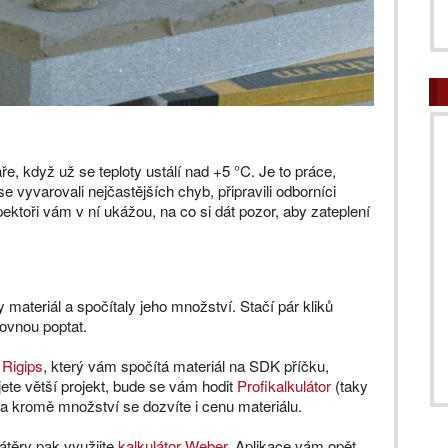
aře, když už se teploty ustálí nad +5 °C. Je to práce,
 vyvarovali nejčastějších chyb, připravili odborníci
spektoři vám v ní ukážou, na co si dát pozor, aby zateplení
materiál a spočítaly jeho množství. Stačí pár kliků
ovnou poptat.
 Rigips
, který vám spočítá materiál na SDK příčku,
ete větší projekt, bude se vám hodit
Profikalkulátor
(taky
 a kromě množství se dozvíte i cenu materiálu.
nátěry pak využijte
kalkulátor Weber
. Aplikace vám opět