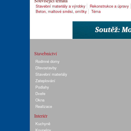
Související témata
Stavební materiály a výrobky
Rekonstrukce a úpravy
Beton, maltové směsi, omítky
Téma
Stavebnictví
Rodinné domy
Dřevostavby
Stavební materiály
Zateplování
Podlahy
Dveře
Okna
Realizace
Interiér
Kuchyně
Koupelny