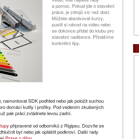
a pomoc. Pokud jde o stavební
práce, je zdrojů víc než dost.
Můžete absolvovat kurzy,
pustit si návod na videu nebo
se dokonce přidat do klubu pro
stavební nadšence. Přinášíme
konkrétní tipy.
ku, namontovat SDK podhled nebo jak položit suchou
pro domácí kutily i profíky. Pod vedením zkušených
už pak práci zvládnete levou zadní.
stupy
připravené od odborníků z Rigipsu. Dozvíte se
dhlučnit byt nebo jak opláštit podkroví. Další rady
deí
Praxe z dílny
.