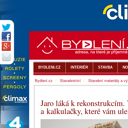
BYDLENI.CZ
INTERIÉR
STAVBA
NO
Bydlení.cz
Stavebnictví
Stavební materiály a v
Jaro láká k rekonstrukcím.
a kalkulačky, které vám ule