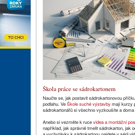
Škola práce se sádrokartonem
Naučte se, jak postavit sádrokartonovou příč
podlahu. Ve
Škole suché výstavby
mají kurzy 
sádrokartonářů si všechno vyzkoušíte a doma 
Anebo si vezměte k ruce
videa a montážní po
například, jak správně tmelit sádrokarton, jak o
a vychytávky k sádrokartonu najdete v sérii vi