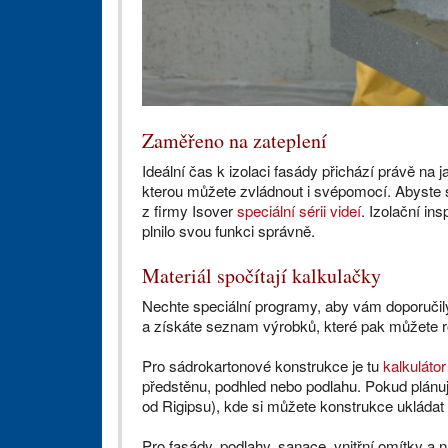
Zaměřeno na zateplení
Ideální čas k izolaci fasády přichází právě na j
kterou můžete zvládnout i svépomocí. Abyste se
z firmy Isover
speciální sérii videí
. Izolační in
plnilo svou funkci správně.
Materiál spočítají kalkulačky
Nechte speciální programy, aby vám doporučily 
a získáte seznam výrobků, které pak můžete r
Pro sádrokartonové konstrukce je tu
kalkulátor
předstěnu, podhled nebo podlahu. Pokud plánuj
od Rigipsu), kde si můžete konstrukce ukládat
Pro fasády, podlahy, sanace, vnitřní omítky a 