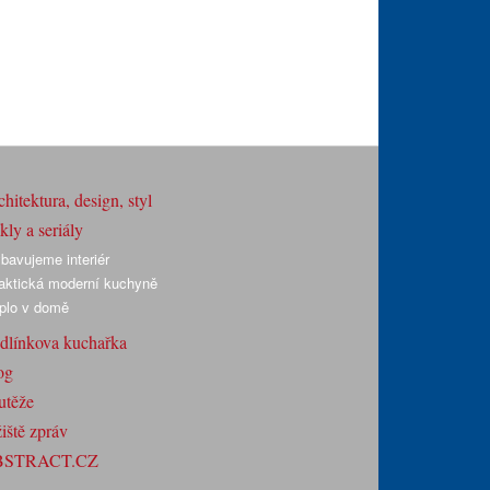
hitektura, design, styl
ly a seriály
bavujeme interiér
aktická moderní kuchyně
plo v domě
dlínkova kuchařka
og
utěže
iště zpráv
BSTRACT.CZ