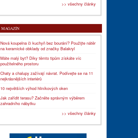
>> všechny články
MAGAZÍN
Nová koupelna či kuchyň bez bourání? Použijte nátěr
na keramické obklady od značky Balakryl
Máte malý byt? Díky těmto tipům získáte víc
použitelného prostoru
Chaty a chalupy zažívají návrat. Podívejte se na 11
nejkrásnějších interiérů
10 největších výhod hliníkových oken
Jak zařídit terasu? Začněte správným výběrem
zahradního nábytku
>> všechny články