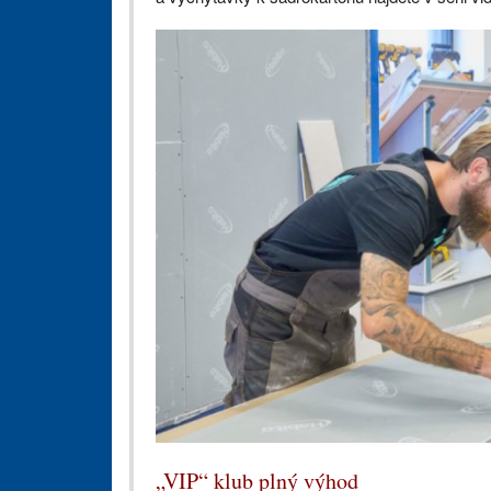
„VIP“ klub plný výhod