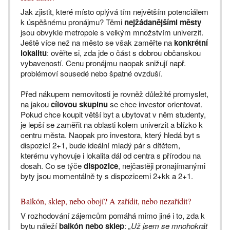
Jak zjistit, které místo oplývá tím největším potenciálem
k úspěšnému pronájmu? Těmi
nejžádanějšími městy
jsou obvykle metropole s velkým množstvím univerzit.
Ještě více než na město se však zaměřte na
konkrétní
lokalitu
: ověřte si, zda jde o část s dobrou občanskou
vybaveností. Cenu pronájmu naopak snižují např.
problémoví sousedé nebo špatné ovzduší.
Před nákupem nemovitosti je rovněž důležité promyslet,
na jakou
cílovou skupinu
se chce investor orientovat.
Pokud chce koupit větší byt a ubytovat v něm studenty,
je lepší se zaměřit na oblasti kolem univerzit a blízko k
centru města. Naopak pro investora, který hledá byt s
dispozicí 2+1, bude ideální mladý pár s dítětem,
kterému vyhovuje i lokalita dál od centra s přírodou na
dosah. Co se týče
dispozice
, nejčastěji pronajímanými
byty jsou momentálně ty s dispozicemi 2+kk a 2+1.
Balkón, sklep, nebo obojí? A zařídit, nebo nezařídit?
V rozhodování zájemcům pomáhá mimo jiné i to, zda k
bytu náleží
balkón nebo sklep
:
„Už jsem se mnohokrát