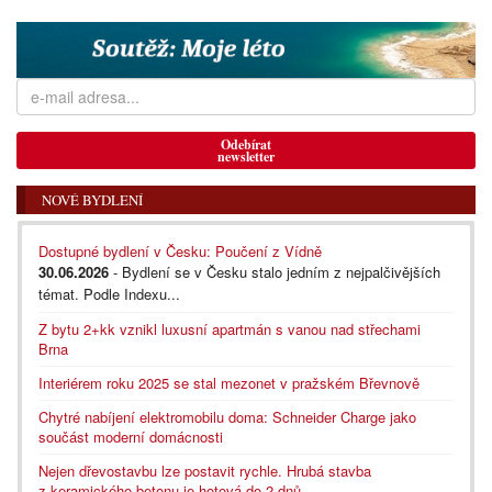
Odebírat
newsletter
NOVÉ BYDLENÍ
Dostupné bydlení v Česku: Poučení z Vídně
30.06.2026
- Bydlení se v Česku stalo jedním z nejpalčivějších
témat. Podle Indexu...
Z bytu 2+kk vznikl luxusní apartmán s vanou nad střechami
Brna
Interiérem roku 2025 se stal mezonet v pražském Břevnově
Chytré nabíjení elektromobilu doma: Schneider Charge jako
součást moderní domácnosti
Nejen dřevostavbu lze postavit rychle. Hrubá stavba
z keramického betonu je hotová do 2 dnů