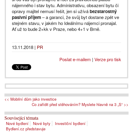
nájemného i stav bytu. Administrativu, obsazení bytu či
opravy majitel nemusí řešit, jen si užívá
bezstarostný
pasivní příjem
– a garanci, že svůj byt dostane zpět ve
stejném stavu, v jakém ho Ideálnímu nájemci pronajal.
Ať už to bude 2+kk v Praze, nebo 4+1 v Brně.
13.11.2018
|
PR
Poslat e-mailem
|
Verze pro tisk
<< Mobilní dům jako investice
Co zařídit před stěhováním? Myslete hlavně na 3 „S“ >>
Související témata
Nové bydlení
Nové byty
Investiční bydlení
Bydlení.cz představuje