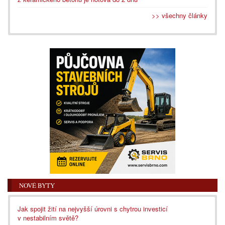
>> všechny články
NOVÉ BYTY
Jak spojit žití na nejvyšší úrovni s chytrou investicí
v nestabilním světě?