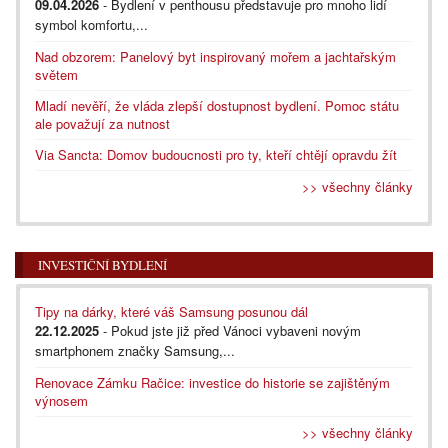
09.04.2026
- Bydlení v penthousu představuje pro mnoho lidí
symbol komfortu,...
Nad obzorem: Panelový byt inspirovaný mořem a jachtařským
světem
Mladí nevěří, že vláda zlepší dostupnost bydlení. Pomoc státu
ale považují za nutnost
Via Sancta: Domov budoucnosti pro ty, kteří chtějí opravdu žít
>> všechny články
INVESTIČNÍ BYDLENÍ
Tipy na dárky, které váš Samsung posunou dál
22.12.2025
- Pokud jste již před Vánoci vybaveni novým
smartphonem značky Samsung,...
Renovace Zámku Račice: investice do historie se zajištěným
výnosem
>> všechny články