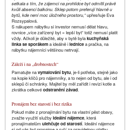
setkala s tím, že zájemci na prohlídce byt odmítli právě
kvůli absenci balkónu. Sklep potom preferují hlavně u
bytů, kde není moc úložného prostoru,“
upřesňuje Eva
Rozsypalová.
S nákupem nábytku si investor nemusí dělat hlavu,
rovnice „více zařízený byt = lepší byt“ totiž nemusí platit
vždy. Ačkoli je důležité, aby v bytě byla
kuchyňská
linka se sporákem
a ideálně i
lednice
a pračka, na
nábytku nájemníci většinou netrvají.
Záleží i na „drobnostech“
Pamatujte na
vymalování bytu
, je-li potřeba, stejně jako
na kopie klíčů pro nájemníky, a to nejen od bytu, ale i od
sklepů či schránky. Majitel by měl zařídit i revizi kotle a
zkrátka celkové
odstranění závad
.
Pronájem bez starostí i bez rizika
Pokud máte z pronajímání bytu na vlastní pěst obavy,
zvažte využití služby
Ideální nájemce
, která
pronajímatelům
ulehčuje od starostí
. Ideální nájemce
si od vás byt pronajme a ručí za pravidelnou platbu