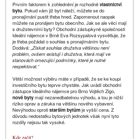
Prvním faktorem k zohlednění je rozhodně
vlastnictví
bytu
. Pokud vám již byt náleží, můžete se do
pronajímání pustit třeba hned. Zapomenout naopak
můžete na pronájem bytu obecního. Jak se ale věci mají
s družstevními byty? Obchodní zástupkyně společnosti
Ideální nájemce v Brně Eva Rozsypalová vysvětluje, že
je třeba požádat o souhlas s pronajímáním bytu.
Dodává:
„Získat souhlas družstva většinou není
problém, ovšem existují i družstva, která mají ve
stanovách omezující podmínky, které je nutné
respektovat.“
Větší možnost výběru máte v případě, že se ke koupi
investičního bytu teprve chystáte. Jak uvádí obchodní
zástupce Ideálního nájemce pro Brno Vojtěch Zigo,
nové byty
mají nezanedbatelnou výhodu, a tou je nižší
riziko oprav a záruka na většinu nového vybavení.
Nevýhodou oproti
starším bytům
je vyšší cena. Z
důvodu nedostatku bytových jednotek však nyní tyto
rozdíly nejsou tak vysoké.
Kde začít?