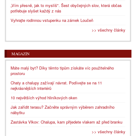
„Vím přesně, jak to myslíš". Šest obyčejných slov, která občas
potřebuje slyšet každý z nás
Vyhrajte rodinnou vstupenku na zámek Loučeň
>> všechny články
MAGAZÍN
Máte malý byt? Díky těmto tipům získáte víc použitelného
prostoru
Chaty a chalupy zažívají návrat. Podívejte se na 11
nejkrásnějších interiérů
10 největších výhod hliníkových oken
Jak zařídit terasu? Začněte správným výběrem zahradního
nábytku
Zastávka Vlkov: Chalupa, kam přijedete vlakem až před branku
>> všechny články