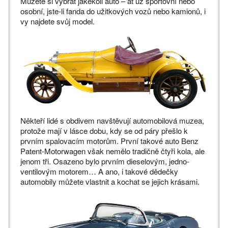
Můžete si vybrat jakékoli auto – ať už sportovní nebo
osobní, jste-li fanda do užitkových vozů nebo kamionů, i
vy najdete svůj model.
Někteří lidé s obdivem navštěvují automobilová muzea,
protože mají v lásce dobu, kdy se od páry přešlo k
prvním spalovacím motorům. První takové auto Benz
Patent-Motorwagen však nemělo tradičně čtyři kola, ale
jenom tři. Osazeno bylo prvním dieselovým, jedno-
ventilovým motorem… A ano, i takové dědečky
automobily můžete vlastnit a kochat se jejich krásami.