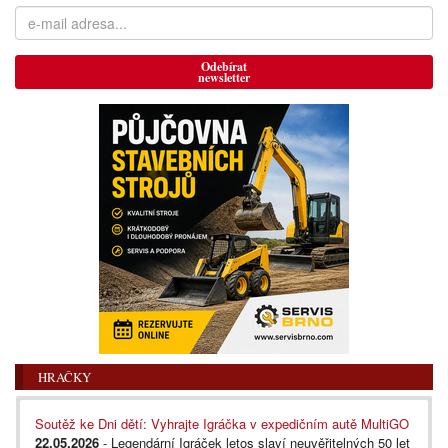
Odebírat
newsletter
HRAČKY
Soutěž ke Dni dětí: Vyhrajte Igráčka v expedičním autě MultiGO
22.05.2026
- Legendární Igráček letos slaví neuvěřitelných 50 let