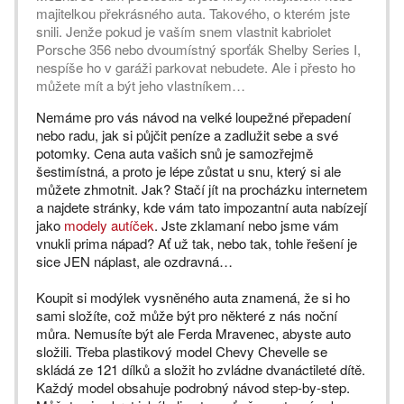
majitelkou překrásného auta. Takového, o kterém jste
snili. Jenže pokud je vaším snem vlastnit kabriolet
Porsche 356 nebo dvoumístný sporťák Shelby Series I,
nespíše ho v garáži parkovat nebudete. Ale i přesto ho
můžete mít a být jeho vlastníkem…
Nemáme pro vás návod na velké loupežné přepadení
nebo radu, jak si půjčit peníze a zadlužit sebe a své
potomky. Cena auta vašich snů je samozřejmě
šestimístná, a proto je lépe zůstat u snu, který si ale
můžete zhmotnit. Jak? Stačí jít na procházku internetem
a najdete stránky, kde vám tato impozantní auta nabízejí
jako
modely autíček
. Jste zklamaní nebo jsme vám
vnukli prima nápad? Ať už tak, nebo tak, tohle řešení je
sice JEN náplast, ale ozdravná…
Koupit si modýlek vysněného auta znamená, že si ho
sami složíte, což může být pro některé z nás noční
můra. Nemusíte být ale Ferda Mravenec, abyste auto
složili. Třeba plastikový model Chevy Chevelle se
skládá ze 121 dílků a složit ho zvládne dvanáctileté dítě.
Každý model obsahuje podrobný návod step-by-step.