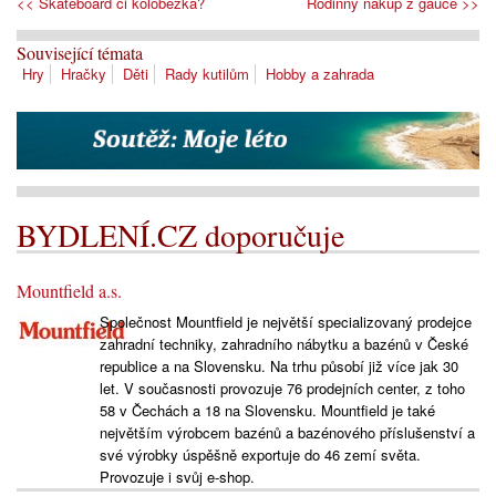
<< Skateboard či koloběžka?
Rodinný nákup z gauče >>
Související témata
Hry
Hračky
Děti
Rady kutilům
Hobby a zahrada
BYDLENÍ.CZ doporučuje
Mountfield a.s.
Společnost Mountfield je největší specializovaný prodejce
zahradní techniky, zahradního nábytku a bazénů v České
republice a na Slovensku. Na trhu působí již více jak 30
let. V současnosti provozuje 76 prodejních center, z toho
58 v Čechách a 18 na Slovensku. Mountfield je také
největším výrobcem bazénů a bazénového příslušenství a
své výrobky úspěšně exportuje do 46 zemí světa.
Provozuje i svůj e-shop.