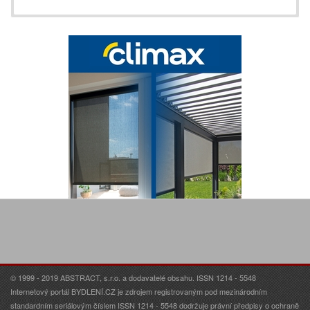
© 1999 - 2019 ABSTRACT, s.r.o. a dodavatelé obsahu. ISSN 1214 - 5548
Internetový portál BYDLENÍ.CZ je zdrojem registrovaným pod mezinárodním
standardním seriálovým číslem ISSN 1214 - 5548 dodržuje právní předpisy o ochraně