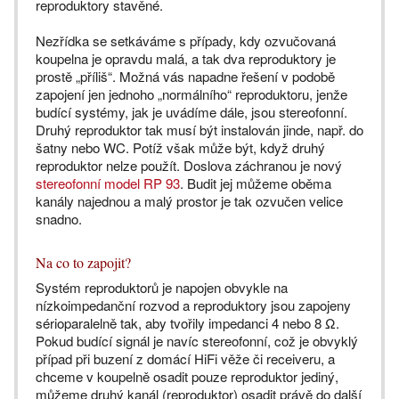
reproduktory stavěné.
Nezřídka se setkáváme s případy, kdy ozvučovaná
koupelna je opravdu malá, a tak dva reproduktory je
prostě „příliš“. Možná vás napadne řešení v podobě
zapojení jen jednoho „normálního“ reproduktoru, jenže
budící systémy, jak je uvádíme dále, jsou stereofonní.
Druhý reproduktor tak musí být instalován jinde, např. do
šatny nebo WC. Potíž však může být, když druhý
reproduktor nelze použít. Doslova záchranou je nový
stereofonní model RP 93
. Budit jej můžeme oběma
kanály najednou a malý prostor je tak ozvučen velice
snadno.
Na co to zapojit?
Systém reproduktorů je napojen obvykle na
nízkoimpedanční rozvod a reproduktory jsou zapojeny
sérioparalelně tak, aby tvořily impedanci 4 nebo 8 Ω.
Pokud budící signál je navíc stereofonní, což je obvyklý
případ při buzení z domácí HiFi věže či receiveru, a
chceme v koupelně osadit pouze reproduktor jediný,
můžeme druhý kanál (reproduktor) osadit právě do další