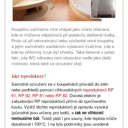
Koupelnu začínáme více chápat jako místo relaxace,
kde si můžeme odpočinout při poslechu oblíbené hudby.
Proto už při rekonstrukci nebo výstavbě nové koupelny
a jejím samotném sanitárním vybavení zvážíme, zda a
kde by přítomný zvuk byl vhodný. Také bereme v potaz
fakt, zda WC náhodou není situováno vedle jako další
místnost, která také za ozvučení stojí.
Jaké reproduktory?
Samotné ozvučení se v koupelnách provádí do stěn
nebo podhledů pomocí vlhkuodolných
reproduktorů RP
61, RP 62, RP 81 nebo RP 82
. Docela efektní je
zabudování RP reproduktorů přímo do sprchového
koutu. Výdrž těchto reproduktorů je opravdu vysoká
(původně jsou určeny pro lodě), a
tak se vlhkosti
nemusíme bát
. Totéž platí i pro sauny, kde teplota může
dosahovat i 100°C. I na tyto podmínky jsou uvedené