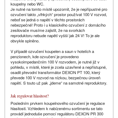
koupelny nebo WC.
Je nutné na tomto místě upozornit, že je nepřípustné pro
ozvučení takto „vlhkých“ prostor používat 100 V rozvod,
neboť se jedná o napětí v těchto prostorách
nebezpečné! Proto i u klasického ozvučení z domácího
zesilovače musíme zajistit, že na svorkách
reproduktoru nebude napětí vyšší jak 24 V! To je ale
obvykle splněno.
V případě ozvučení koupelen a saun v hotelích a
penzionech, kde ozvučení je provedeno
vysokoimpedančním 100 V rozvodem, je nutné již v
pohledu, v místě, které je zcela uzavřené a nepřístupné,
osadit převodní transformátor DEXON PT 100, který
převede 100 V rozvod na nízkou, bezpečnou úroveň
napětí. S touto už pak „jdeme“ na samotné reproduktory.
Jak regulovat hlasitost?
Posledním prvkem koupelnového ozvučení je regulace
hlasitosti. Vzhledem k nabízenému sortimentu se tato
provádí jednoduše pomocí regulátoru DEXON PR 300