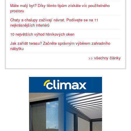
Máte malý byt? Díky těmto tipům získáte víc použitelného
prostoru
Chaty a chalupy zažívají návrat. Podívejte se na 11
nejkrásnějších interiérů
10 největších výhod hliníkových oken
Jak zařídit terasu? Začněte správným výběrem zahradního
nábytku
>> všechny články