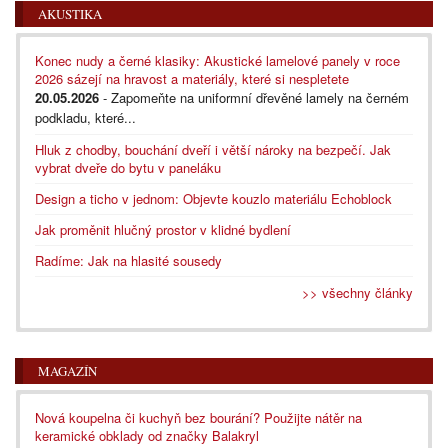
AKUSTIKA
Konec nudy a černé klasiky: Akustické lamelové panely v roce
2026 sázejí na hravost a materiály, které si nespletete
20.05.2026
- Zapomeňte na uniformní dřevěné lamely na černém
podkladu, které...
Hluk z chodby, bouchání dveří i větší nároky na bezpečí. Jak
vybrat dveře do bytu v paneláku
Design a ticho v jednom: Objevte kouzlo materiálu Echoblock
Jak proměnit hlučný prostor v klidné bydlení
Radíme: Jak na hlasité sousedy
>> všechny články
MAGAZÍN
Nová koupelna či kuchyň bez bourání? Použijte nátěr na
keramické obklady od značky Balakryl