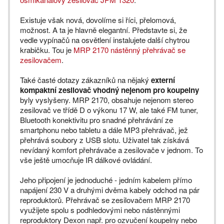
Existuje však nová, dovolíme si říci, přelomová,
možnost. A ta je hlavně elegantní. Představte si, že
vedle vypínačů na osvětlení instalujete další chytrou
krabičku. Tou je
MRP 2170 nástěnný přehrávač se
zesilovačem
.
Také časté dotazy zákazníků na nějaký
externí
kompaktní zesilovač vhodný nejenom pro koupelny
byly vyslyšeny. MRP 2170, obsahuje nejenom stereo
zesilovač ve třídě D o výkonu 17 W, ale také FM tuner,
Bluetooth konektivitu pro snadné přehrávání ze
smartphonu nebo tabletu a dále MP3 přehrávač, jež
přehrává soubory z USB slotu. Uživatel tak získává
nevídaný komfort přehrávače a zesilovače v jednom. To
vše ještě umocňuje IR dálkové ovládání.
Jeho připojení je jednoduché - jedním kabelem přímo
napájení 230 V a druhými dvěma kabely odchod na pár
reproduktorů. Přehrávač se zesilovačem MRP 2170
využijete spolu s podhledovými nebo nástěnnými
reproduktory Dexon např. pro ozvučení koupelny nebo