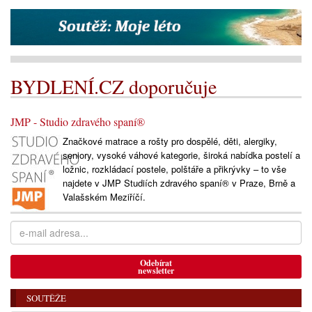
BYDLENÍ.CZ doporučuje
JMP - Studio zdravého spaní®
Značkové matrace a rošty pro dospělé, děti, alergiky,
seniory, vysoké váhové kategorie, široká nabídka postelí a
ložnic, rozkládací postele, polštáře a přikrývky – to vše
najdete v JMP Studiích zdravého spaní® v Praze, Brně a
Valašském Meziříčí.
Odebírat
newsletter
SOUTĚŽE