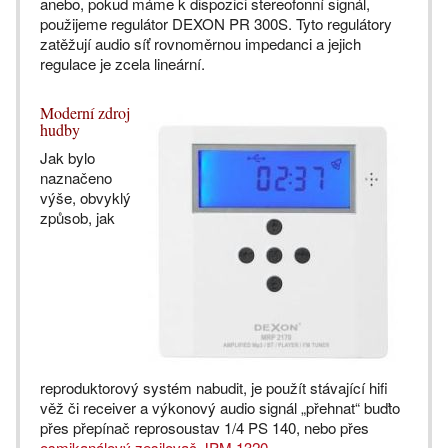
anebo, pokud máme k dispozici stereofonní signál,
použijeme regulátor DEXON PR 300S. Tyto regulátory
zatěžují audio síť rovnoměrnou impedanci a jejich
regulace je zcela lineární.
Moderní zdroj
hudby
Jak bylo
naznačeno
výše, obvyklý
způsob, jak
reproduktorový systém nabudit, je použít stávající hifi
věž či receiver a výkonový audio signál „přehnat“ buďto
přes přepínač reprosoustav 1/4 PS 140, nebo přes
osmikanálový zesilovač JPM 1320
.