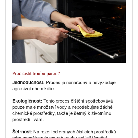
Proč čistit troubu párou?
Jednoduchost:
Proces je nenáročný a nevyžaduje
agresivní chemikálie.
Ekologičnost:
Tento proces čištění spotřebovává
pouze malé množství vody a nepotřebujete žádné
chemické prostředky, takže je šetrný k životnímu
prostředí i vám.
Šetrnost
: Na rozdíl od drsných čisticích prostředků
pára nepoškozuje povrch trouby ani její těsnění.