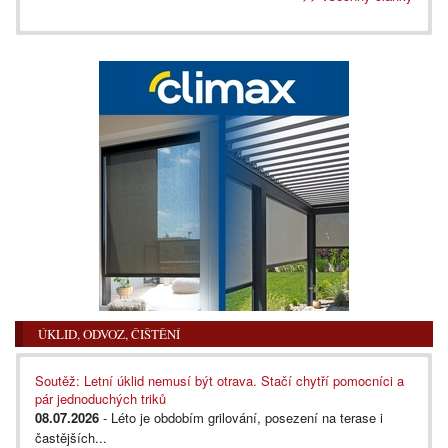
ÚKLID, ODVOZ, ČIŠTĚNÍ
Soutěž: Letní úklid nemusí být otrava. Stačí chytří pomocníci a
pár jednoduchých triků
08.07.2026
- Léto je obdobím grilování, posezení na terase i
častějších...