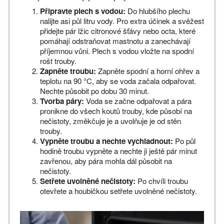
Připravte plech s vodou:
Do hlubšího plechu
nalijte asi půl litru vody. Pro extra účinek a svěžest
přidejte pár lžic citronové šťávy nebo octa, které
pomáhají odstraňovat mastnotu a zanechávají
příjemnou vůni. Plech s vodou vložte na spodní
rošt trouby.
Zapněte troubu:
Zapněte spodní a horní ohřev a
teplotu na 90 °C, aby se voda začala odpařovat.
Nechte působit po dobu 30 minut.
Tvorba páry:
Voda se začne odpařovat a pára
pronikne do všech koutů trouby, kde působí na
nečistoty, změkčuje je a uvolňuje je od stěn
trouby.
Vypněte troubu a nechte vychladnout:
Po půl
hodině troubu vypněte a nechte ji ještě pár minut
zavřenou, aby pára mohla dál působit na
nečistoty.
Setřete uvolněné nečistoty:
Po chvíli troubu
otevřete a houbičkou setřete uvolněné nečistoty.