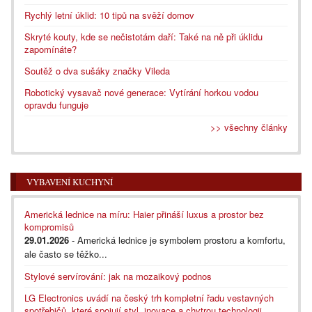
Rychlý letní úklid: 10 tipů na svěží domov
Skryté kouty, kde se nečistotám daří: Také na ně při úklidu
zapomínáte?
Soutěž o dva sušáky značky Vileda
Robotický vysavač nové generace: Vytírání horkou vodou
opravdu funguje
>> všechny články
VYBAVENÍ KUCHYNÍ
Americká lednice na míru: Haier přináší luxus a prostor bez
kompromisů
29.01.2026
- Americká lednice je symbolem prostoru a komfortu,
ale často se těžko...
Stylové servírování: jak na mozaikový podnos
LG Electronics uvádí na český trh kompletní řadu vestavných
spotřebičů, které spojují styl, inovace a chytrou technologii