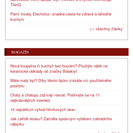
ThinQ
Parní trouby Electrolux: snadná cesta ke zdravé a lahodné
kuchyni
>> všechny články
MAGAZÍN
Nová koupelna či kuchyň bez bourání? Použijte nátěr na
keramické obklady od značky Balakryl
Máte malý byt? Díky těmto tipům získáte víc použitelného
prostoru
Chaty a chalupy zažívají návrat. Podívejte se na 11
nejkrásnějších interiérů
10 největších výhod hliníkových oken
Jak zařídit terasu? Začněte správným výběrem zahradního
nábytku