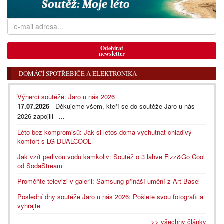
Odebírat
newsletter
DOMÁCÍ SPOTŘEBIČE A ELEKTRONIKA
Výherci soutěže: Jaro u nás 2026
17.07.2026
- Děkujeme všem, kteří se do soutěže Jaro u nás
2026 zapojili –...
Léto bez kompromisů: Jak si letos doma vychutnat chladivý
komfort s LG DUALCOOL
Jak vzít perlivou vodu kamkoliv: Soutěž o 3 lahve Fizz&Go Cool
od SodaStream
Proměňte televizi v galerii: Samsung přináší umění z Art Basel
Poslední dny soutěže Jaro u nás 2026: Pošlete svou fotografii a
vyhrajte
>> všechny články