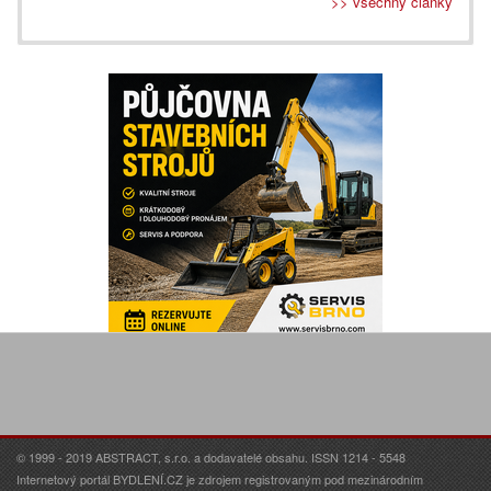
>> všechny články
© 1999 - 2019 ABSTRACT, s.r.o. a dodavatelé obsahu. ISSN 1214 - 5548
Internetový portál BYDLENÍ.CZ je zdrojem registrovaným pod mezinárodním