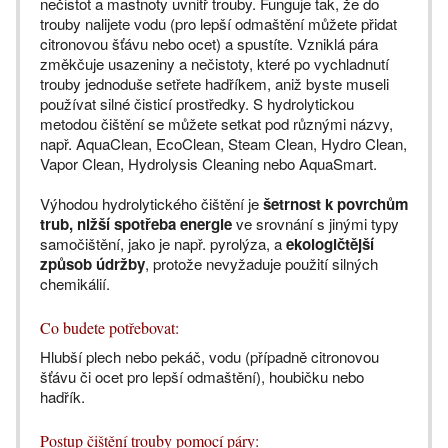
nečistot a mastnoty uvnitř trouby. Funguje tak, že do
trouby nalijete vodu (pro lepší odmaštění můžete přidat
citronovou šťávu nebo ocet) a spustíte. Vzniklá pára
změkčuje usazeniny a nečistoty, které po vychladnutí
trouby jednoduše setřete hadříkem, aniž byste museli
používat silné čisticí prostředky. S hydrolytickou
metodou čištění se můžete setkat pod různými názvy,
např. AquaClean, EcoClean, Steam Clean, Hydro Clean,
Vapor Clean, Hydrolysis Cleaning nebo AquaSmart.
Výhodou hydrolytického čištění je
šetrnost k povrchům
trub, nižší spotřeba energie
ve srovnání s jinými typy
samočištění, jako je např. pyrolýza, a
ekologičtější
způsob údržby
, protože nevyžaduje použití silných
chemikálií.
Co budete potřebovat:
Hlubší plech nebo pekáč, vodu (případně citronovou
šťávu či ocet pro lepší odmaštění), houbičku nebo
hadřík.
Postup čištění trouby pomocí páry: