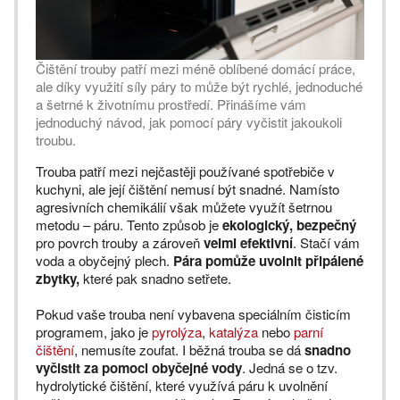
Čištění trouby patří mezi méně oblíbené domácí práce,
ale díky využití síly páry to může být rychlé, jednoduché
a šetrné k životnímu prostředí. Přinášíme vám
jednoduchý návod, jak pomocí páry vyčistit jakoukoli
troubu.
Trouba patří mezi nejčastěji používané spotřebiče v
kuchyni, ale její čištění nemusí být snadné. Namísto
agresivních chemikálií však můžete využít šetrnou
metodu – páru. Tento způsob je
ekologický, bezpečný
pro povrch trouby a zároveň
velmi efektivní
. Stačí vám
voda a obyčejný plech.
Pára pomůže uvolnit připálené
zbytky,
které pak snadno setřete.
Pokud vaše trouba není vybavena speciálním čisticím
programem, jako je
pyrolýza
,
katalýza
nebo
parní
čištění
, nemusíte zoufat. I běžná trouba se dá
snadno
vyčistit za pomoci obyčejné vody
. Jedná se o tzv.
hydrolytické čištění, které využívá páru k uvolnění