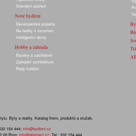
Vy
Stavební spoření
Pr
Te
Nové bydlení
By
Developerské projekty
Na reality s rozumem
Bl
Inteligentní domy
So
Hobby a zahrada
Trž
Bazény a zastřešení
A
Zahradní architektura
Rady kutilům
lu. Byty a reality. Katalog firem, produktů a služeb.
 532 154 444
;
info@bydleni.cz
02 00 Brno;
info@abstract.cz
; Tel.: 532 154 444