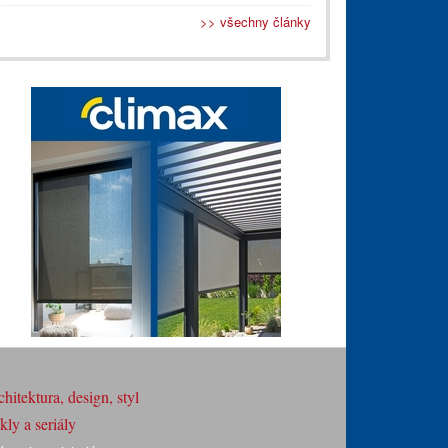
>> všechny články
hitektura, design, styl
ly a seriály