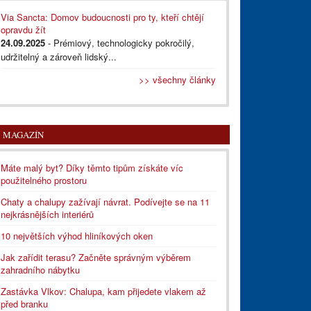
Via Sancta: Domov budoucnosti pro ty, kteří chtějí
opravdu žít
24.09.2025
- Prémiový, technologicky pokročilý,
udržitelný a zároveň lidský...
>> všechny články
MAGAZÍN
Máte malý byt? Díky těmto tipům získáte víc
použitelného prostoru
Chaty a chalupy zažívají návrat. Podívejte se na 11
nejkrásnějších interiérů
10 největších výhod hliníkových oken
Jak zařídit terasu? Začněte správným výběrem
zahradního nábytku
Zastávka Vlkov: Chalupa, kam přijedete vlakem až
před branku