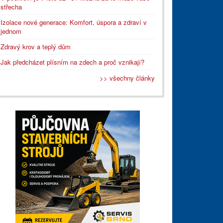
střecha
Izolace nové generace: Komfort, úspora a zdraví v
jednom
Zdravý krov a teplý dům
Jak předcházet plísním na zdech a proč vznikají?
>> všechny články