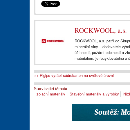
ROCKWOOL, a.s.
ROCKWOOL, a.s. patří do Skup
minerální vlny – dodavatele výr
účinnosti, požární odolnosti a z
materiálem, je recyklovatelná a š
<< Rigips vyrábí sádrokarton na světové úrovni
Související témata
Izolační materiály
Stavební materiály a výrobky
Níz