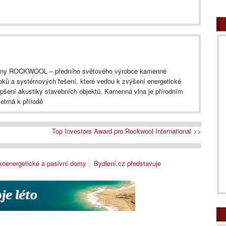
iny ROCKWOOL – předního světového výrobce kamenné
obků a systémových řešení, které vedou k zvýšení energetické
lepšení akustiky stavebních objektů. Kamenná vlna je přírodním
etrná k přírodě
Top Investors Award pro Rockwool International >>
koenergetické a pasivní domy
Bydlení.cz představuje