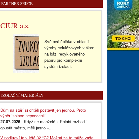
PARTNER SEKCE
CIUR a.s.
Světová špička v oblasti
výroby celulózových vláken
na bázi recyklovaného
papíru pro komplexní
systém izolací.
IZOLAČNÍ MATERIÁLY
Dům na stáří si chtěli postavit jen jednou. Proto
výběr izolace nepodcenili
27.07.2026
- Když se manželé z Polabí rozhodli
opustit město, měli jasno –...
V podkroví je v létě 32 °C? Možná za to může vaše