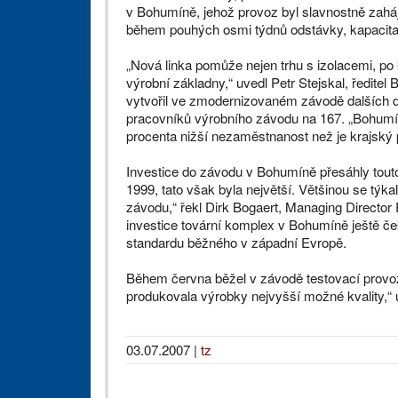
v Bohumíně, jehož provoz byl slavnostně zah
během pouhých osmi týdnů odstávky, kapacita 
„Nová linka pomůže nejen trhu s izolacemi, po k
výrobní základny,“ uvedl Petr Stejskal, ředite
vytvořil ve zmodernizovaném závodě dalších d
pracovníků výrobního závodu na 167. „Bohumín 
procenta nižší nezaměstnanost než je krajský 
Investice do závodu v Bohumíně přesáhly touto 
1999, tato však byla největší. Většinou se týka
závodu,“ řekl Dirk Bogaert, Managing Director 
investice tovární komplex v Bohumíně ještě če
standardu běžného v západní Evropě.
Během června běžel v závodě testovací provoz.
produkovala výrobky nejvyšší možné kvality,“ 
03.07.2007
|
tz