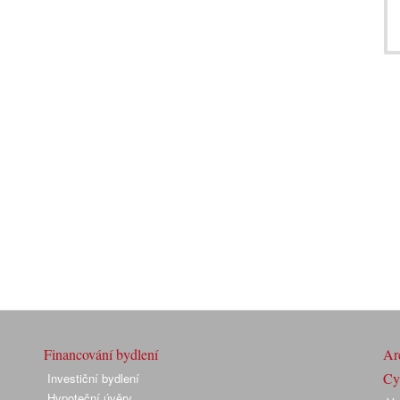
Financování bydlení
Arc
Cyk
Investiční bydlení
Hypoteční úvěry