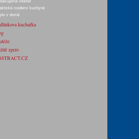
bavujeme interiér
aktická moderní kuchyně
plo v domě
dlínkova kuchařka
og
utěže
iště zpráv
BSTRACT.CZ