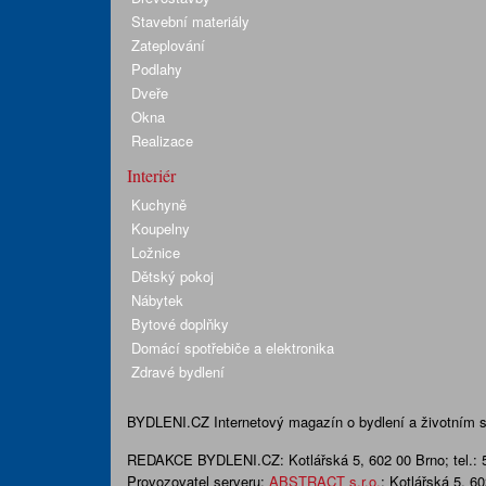
Stavební materiály
Zateplování
Podlahy
Dveře
Okna
Realizace
Interiér
Kuchyně
Koupelny
Ložnice
Dětský pokoj
Nábytek
Bytové doplňky
Domácí spotřebiče a elektronika
Zdravé bydlení
BYDLENI.CZ
Internetový magazín o bydlení a životním sty
REDAKCE BYDLENI.CZ:
Kotlářská 5, 602 00 Brno;
tel.:
Provozovatel serveru:
ABSTRACT s.r.o.
; Kotlářská 5, 6