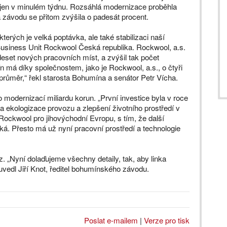
ájen v minulém týdnu. Rozsáhlá modernizace proběhla
závodu se přitom zvýšila o padesát procent.
terých je velká poptávka, ale také stabilizaci naší
l Business Unit Rockwool Česká republika. Rockwool, a.s.
eset nových pracovních míst, a zvýšil tak počet
má díky společnostem, jako je Rockwool, a.s., o čtyři
průměr,“ řekl starosta Bohumína a senátor Petr Vícha.
modernizací miliardu korun. „První investice byla v roce
la ekologizace provozu a zlepšení životního prostředí v
Rockwool pro jihovýchodní Evropu, s tím, že další
ká. Přesto má už nyní pracovní prostředí a technologie
 „Nyní dolaďujeme všechny detaily, tak, aby linka
uvedl Jiří Knot, ředitel bohumínského závodu.
Poslat e-mailem
|
Verze pro tisk