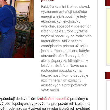
Fakt, že kvalitní izolace staveb
významně ovlivňují spotřebu
energií a jejich použití je tedy
ekonomicky i ekologicky
výhodné, způsobil v posledních
letech v celé Evropě výrazné
zvýšení poptávky po izolačních
materiálech. Ani v našem
zeměpisném pásmu už nejde
jen o potřebu zateplení, kterým
stavebník ušetří za vytápění,
ale i o úspory za klimatizaci v
letních měsících. Navíc se s
rostoucími požadavky na
bezpečnost i komfort zvyšuje
užití minerálních izolací v
akustických a protipožárních
systémech.
y způsobují dodavatelům
izolačních materiálů
problémy s
,výrobci tepelných, zvukových a protipožárních izolací na
t nově modernizovaný závod na výrobu izolačních systémů