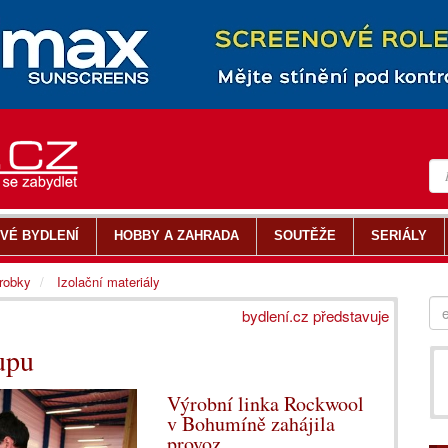
VÉ BYDLENÍ
HOBBY A ZAHRADA
SOUTĚŽE
SERIÁLY
ýrobky
Izolační materiály
bydlení.cz představuje
upu
Výrobní linka Rockwool
v Bohumíně zahájila
provoz