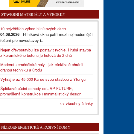
STAVEBNÍ MATERIÁLY A VÝROBKY
10 největších výhod hliníkových oken
04.08.2026
- Hliníková okna patří mezi nejmodernější
řešení pro novostavby i...
Nejen dřevostavbu lze postavit rychle. Hrubá stavba
z keramického betonu je hotová do 2 dnů
Moderní zemědělské haly - jak efektivně chránit
drahou techniku a úrodu
Vyhrajte až 45 000 Kč se svou stavbou z Ytongu
Špičkové půdní schody od JAP FUTURE,
promyšlená konstrukce i minimalistický design
>> všechny články
NÍZKOENERGETICKÉ A PASIVNÍ DOMY