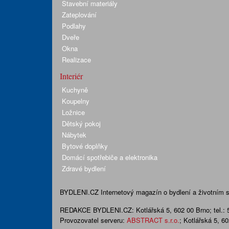
Stavební materiály
Zateplování
Podlahy
Dveře
Okna
Realizace
Interiér
Kuchyně
Koupelny
Ložnice
Dětský pokoj
Nábytek
Bytové doplňky
Domácí spotřebiče a elektronika
Zdravé bydlení
BYDLENI.CZ
Internetový magazín o bydlení a životním sty
REDAKCE BYDLENI.CZ:
Kotlářská 5, 602 00 Brno;
tel.:
Provozovatel serveru:
ABSTRACT s.r.o.
; Kotlářská 5, 6