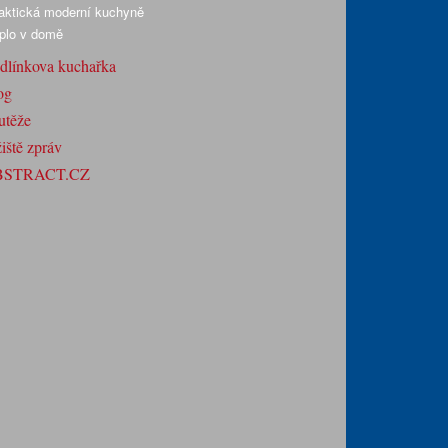
aktická moderní kuchyně
plo v domě
dlínkova kuchařka
og
utěže
iště zpráv
BSTRACT.CZ