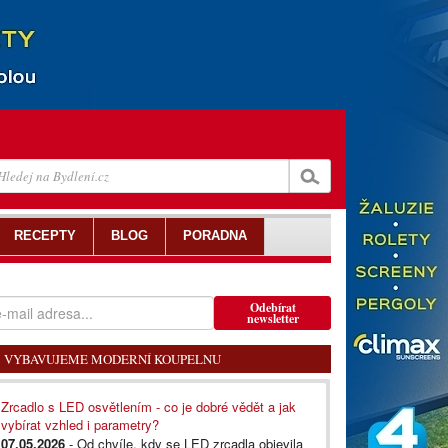
RECEPTY
BLOG
PORADNA
Odebírat
newsletter
VYBAVUJEME MODERNÍ KOUPELNU
Zrcadlo s LED osvětlením - co je dobré vědět a jak
vybírat vzhled i parametry?
07.05.2026
- Od chvíle, kdy se LED zrcadla objevila