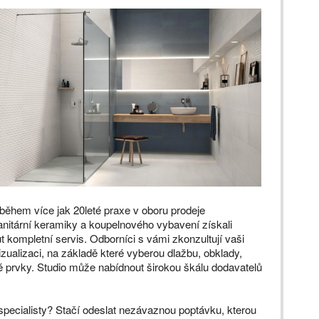
 během více jak 20leté praxe v oboru prodeje
nitární keramiky a koupelnového vybavení získali
 kompletní servis. Odborníci s vámi zkonzultují vaši
izualizaci, na základě které vyberou dlažbu, obklady,
é prvky. Studio může nabídnout širokou škálu dodavatelů
 specialisty? Stačí odeslat nezávaznou poptávku, kterou