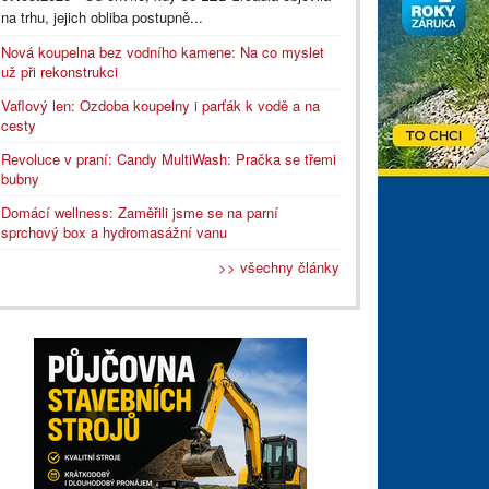
na trhu, jejich obliba postupně...
Nová koupelna bez vodního kamene: Na co myslet
už při rekonstrukci
Vaflový len: Ozdoba koupelny i parťák k vodě a na
cesty
Revoluce v praní: Candy MultiWash: Pračka se třemi
bubny
Domácí wellness: Zaměřili jsme se na parní
sprchový box a hydromasážní vanu
>> všechny články