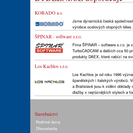
KORADO a.s.
Jsme dynamická česká společnost 
výrobce ocelových otopných těles.
ŠPINAR - software s.r.o.
Fima ŠPINAR – software s.r.o. j
TurboCADCAM a dalších cca 50 pro
produkty DAEX, které nabízí na sv
Los Kachlos s.r.o.
Los Kachlos je od roku 1996 význa
španělských i italských výrobců. 
a Bratislavě jsou k vidění obklady 
dlažby v nejrůznějších stylech a f
Stavebnictví
Rodinné domy
Dřevostavby