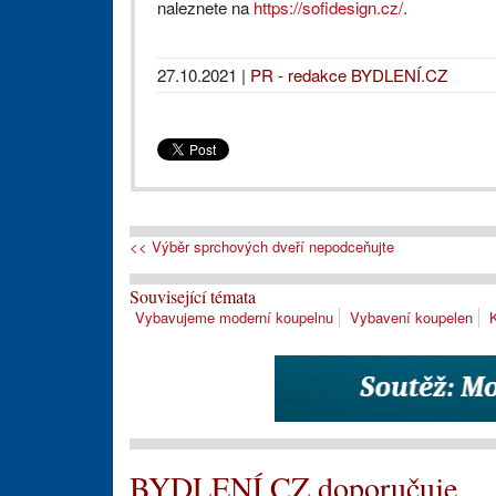
naleznete na
https://sofidesign.cz/
.
27.10.2021
|
PR - redakce BYDLENÍ.CZ
<< Výběr sprchových dveří nepodceňujte
Související témata
Vybavujeme moderní koupelnu
Vybavení koupelen
BYDLENÍ.CZ doporučuje