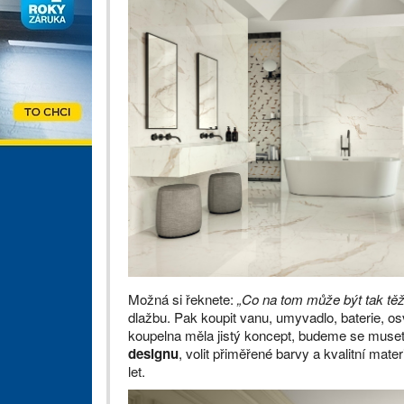
Možná si řeknete:
„Co na tom může být tak tě
dlažbu. Pak koupit vanu, umyvadlo, baterie, o
koupelna měla jistý koncept, budeme se muse
designu
, volit přiměřené barvy a kvalitní mate
let.