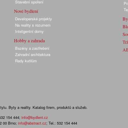
Stavební spoření
Pr
Te
Nové bydlení
By
Developerské projekty
Na reality s rozumem
Bl
Inteligentní domy
So
Hobby a zahrada
Trž
Bazény a zastřešení
A
Zahradní architektura
Rady kutilům
lu. Byty a reality. Katalog firem, produktů a služeb.
 532 154 444
;
info@bydleni.cz
02 00 Brno;
info@abstract.cz
; Tel.: 532 154 444