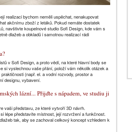
Její realizaci bychom neměli uspěchat, nenakupovat
hat akčnímu zboží z letáků. Pokud nemáte dostatek
ků, navštivte koupelnové studio Sofi Design, kde vám s
ě dlažeb a obkladů i samotnou realizací rádi
na?
tů v Sofi Design, a proto vědí, na které hlavní body se
e si vyslechnou vaše přání, položí vám několik otázek a
praktičnosti (např. el. a vodní rozvody, prostor a
ení designu, vybavení.
mských lázní... Přijďte s nápadem, ve studiu ji
 vaši představu, ze které vytvoří 3D návrh.
si lépe představíte místnost, její rozvržení a funkčnost.
lažeb tak, aby se zachoval celkový koncept vzhledem k