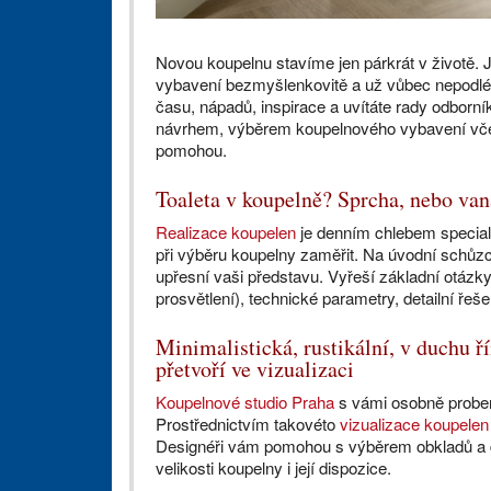
Novou koupelnu stavíme jen párkrát v životě. 
vybavení bezmyšlenkovitě a už vůbec nepodlé
času, nápadů, inspirace a uvítáte rady odborní
návrhem, výběrem koupelnového vybavení včetn
pomohou.
Toaleta v koupelně? Sprcha, nebo va
Realizace koupelen
je denním chlebem specialis
při výběru koupelny zaměřit. Na úvodní schůzc
upřesní vaši představu. Vyřeší základní otázky 
prosvětlení), technické parametry, detailní řeš
Minimalistická, rustikální, v duchu ří
přetvoří ve vizualizaci
Koupelnové studio Praha
s vámi osobně probere
Prostřednictvím takovéto
vizualizace koupelen
Designéři vám pomohou s výběrem obkladů a d
velikosti koupelny i její dispozice.