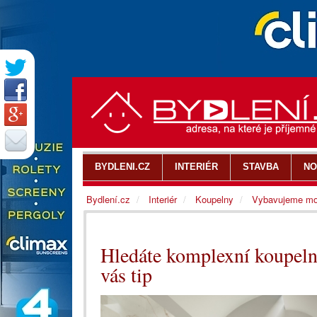
BYDLENI.CZ
INTERIÉR
STAVBA
NO
Bydlení.cz
Interiér
Koupelny
Vybavujeme mo
Hledáte komplexní koupeln
vás tip