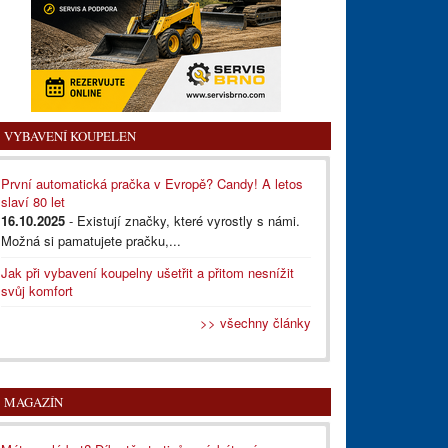
VYBAVENÍ KOUPELEN
První automatická pračka v Evropě? Candy! A letos
slaví 80 let
16.10.2025
- Existují značky, které vyrostly s námi.
Možná si pamatujete pračku,...
Jak při vybavení koupelny ušetřit a přitom nesnížit
svůj komfort
>> všechny články
MAGAZÍN