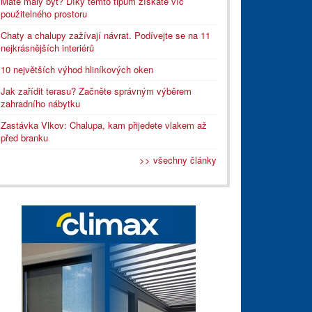
Máte malý byt? Díky těmto tipům získáte víc
použitelného prostoru
Chaty a chalupy zažívají návrat. Podívejte se na 11
nejkrásnějších interiérů
10 největších výhod hliníkových oken
Jak zařídit terasu? Začněte správným výběrem
zahradního nábytku
Zastávka Vlkov: Chalupa, kam přijedete vlakem až
před branku
>> všechny články