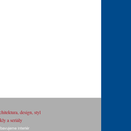
hitektura, design, styl
ly a seriály
bavujeme interiér