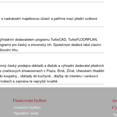
s nadnárodní majetkovou účastí a patříme mezi přední světové
e výhradním dodavatelem programu TurboCAD, TurboFLOORPLAN,
gramů pro český a slovenský trh. Společnost dodává také vlastní
ětovém trhu.
mný český prodejce obkladů a dlažeb a výhradní dodavatel předních
Ve značkových showroomech v Praze, Brně, Zlíně, Uherském Hradišti
do koupelny , obklady do kuchyně , dlažby do interiéru i venkovní
ormátech a zejména té nejvyšší kvalitě.
Financování bydlení
Arc
Cyk
Investiční bydlení
Hypoteční úvěry
Vy