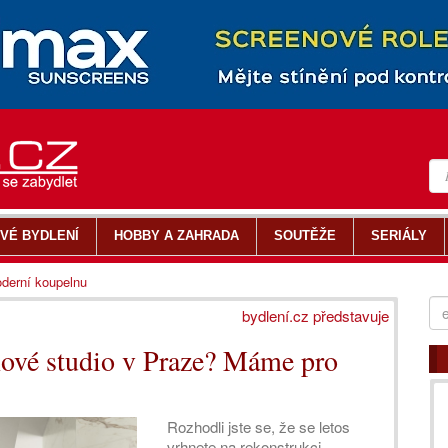
VÉ BYDLENÍ
HOBBY A ZAHRADA
SOUTĚŽE
SERIÁLY
derní koupelnu
bydlení.cz představuje
ové studio v Praze? Máme pro
Rozhodli jste se, že se letos
vrhnete na rekonstrukci