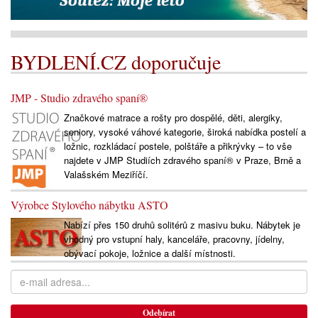
BYDLENÍ.CZ doporučuje
JMP - Studio zdravého spaní®
Značkové matrace a rošty pro dospělé, děti, alergiky,
seniory, vysoké váhové kategorie, široká nabídka postelí a
ložnic, rozkládací postele, polštáře a přikrývky – to vše
najdete v JMP Studiích zdravého spaní® v Praze, Brně a
Valašském Meziříčí.
Výrobce Stylového nábytku ASTO
Nabízí přes 150 druhů solitérů z masivu buku. Nábytek je
vhodný pro vstupní haly, kanceláře, pracovny, jídelny,
obývací pokoje, ložnice a další místnosti.
Odebírat