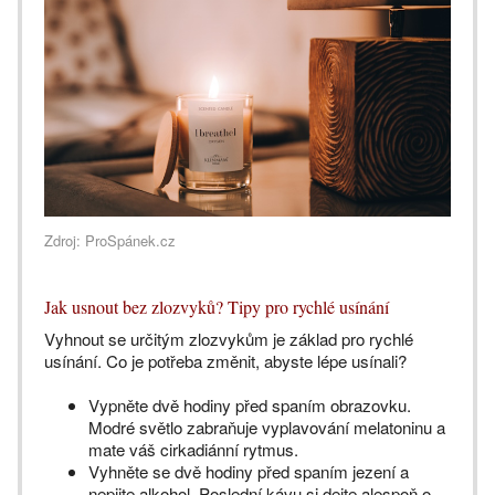
Zdroj: ProSpánek.cz
Jak usnout bez zlozvyků? Tipy pro rychlé usínání
Vyhnout se určitým zlozvykům je základ pro rychlé
usínání. Co je potřeba změnit, abyste lépe usínali?
Vypněte dvě hodiny před spaním obrazovku.
Modré světlo zabraňuje vyplavování melatoninu a
mate váš cirkadiánní rytmus.
Vyhněte se dvě hodiny před spaním jezení a
nepijte alkohol. Poslední kávu si dejte alespoň o