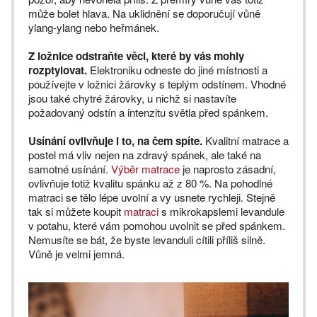
může bolet hlava. Na uklidnění se doporučují vůně
ylang-ylang nebo heřmánek.
Z ložnice odstraňte věci, které by vás mohly
rozptylovat.
Elektroniku odneste do jiné místnosti a
používejte v ložnici žárovky s teplým odstínem. Vhodné
jsou také chytré žárovky, u nichž si nastavíte
požadovaný odstín a intenzitu světla před spánkem.
Usínání ovlivňuje i to, na čem spíte.
Kvalitní matrace a
postel má vliv nejen na zdravý spánek, ale také na
samotné usínání.
Výběr matrace
je naprosto zásadní,
ovlivňuje totiž kvalitu spánku až z 80 %. Na pohodlné
matraci se tělo lépe uvolní a vy usnete rychleji. Stejně
tak si můžete koupit
matraci
s mikrokapslemi levandule
v potahu, které vám pomohou uvolnit se před spánkem.
Nemusíte se bát, že byste levanduli cítili příliš silně.
Vůně je velmi jemná.