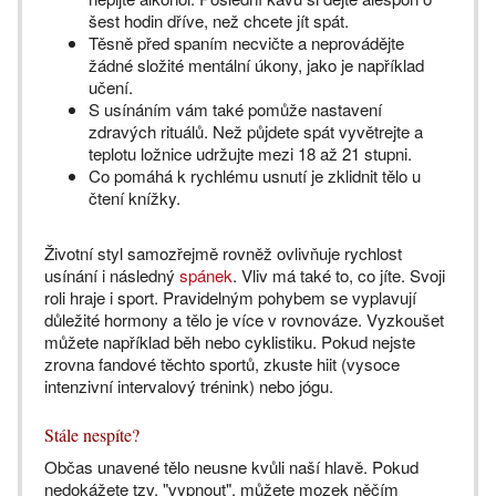
šest hodin dříve, než chcete jít spát.
Těsně před spaním necvičte a neprovádějte
žádné složité mentální úkony, jako je například
učení.
S usínáním vám také pomůže nastavení
zdravých rituálů. Než půjdete spát vyvětrejte a
teplotu ložnice udržujte mezi 18 až 21 stupni.
Co pomáhá k rychlému usnutí je zklidnit tělo u
čtení knížky.
Životní styl samozřejmě rovněž ovlivňuje rychlost
usínání i následný
spánek
. Vliv má také to, co jíte. Svoji
roli hraje i sport. Pravidelným pohybem se vyplavují
důležité hormony a tělo je více v rovnováze. Vyzkoušet
můžete například běh nebo cyklistiku. Pokud nejste
zrovna fandové těchto sportů, zkuste hiit (vysoce
intenzivní intervalový trénink) nebo jógu.
Stále nespíte?
Občas unavené tělo neusne kvůli naší hlavě. Pokud
nedokážete tzv. "vypnout", můžete mozek něčím