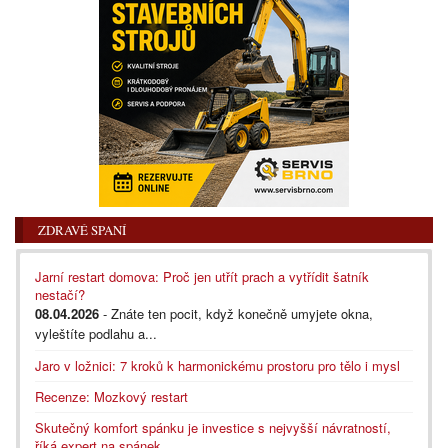
ZDRAVÉ SPANÍ
Jarní restart domova: Proč jen utřít prach a vytřídit šatník
nestačí?
08.04.2026
- Znáte ten pocit, když konečně umyjete okna,
vyleštíte podlahu a...
Jaro v ložnici: 7 kroků k harmonickému prostoru pro tělo i mysl
Recenze: Mozkový restart
Skutečný komfort spánku je investice s nejvyšší návratností,
říká expert na spánek