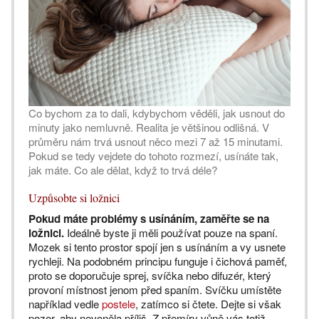
Co bychom za to dali, kdybychom věděli, jak usnout do
minuty jako nemluvně. Realita je většinou odlišná. V
průměru nám trvá usnout něco mezi 7 až 15 minutami.
Pokud se tedy vejdete do tohoto rozmezí, usínáte tak,
jak máte. Co ale dělat, když to trvá déle?
Uzpůsobte si ložnici
Pokud máte problémy s usínáním, zaměřte se na
ložnici.
Ideálně byste ji měli používat pouze na spaní.
Mozek si tento prostor spojí jen s usínáním a vy usnete
rychleji. Na podobném principu funguje i čichová paměť,
proto se doporučuje sprej, svíčka nebo difuzér, který
provoní místnost jenom před spaním. Svíčku umístěte
například vedle
postele
, zatímco si čtete. Dejte si však
pozor, aby nevoněla příliš. Z přemíry vůně vás totiž