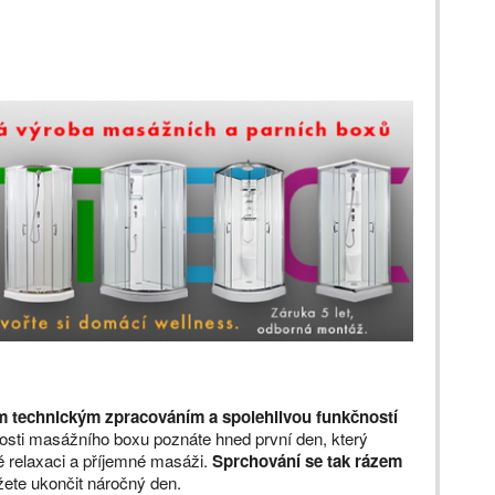
ým technickým zpracováním a spolehlivou funkčností
sti masážního boxu poznáte hned první den, který
né relaxaci a příjemné masáži.
Sprchování se tak rázem
ete ukončit náročný den.