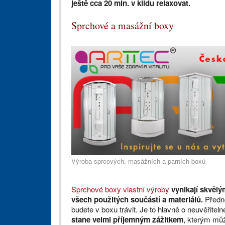
ještě cca 20 min. v klidu relaxovat.
Sprchové a masážní boxy
Výroba sprcových, masážních a parních boxů
Sprchové boxy vlastní výroby
vynikají skvěl
všech použitých součástí a materiálů.
Předno
budete v boxu trávit. Je to hlavně o neuvěřitel
stane velmi příjemným zážitkem
, kterým můž