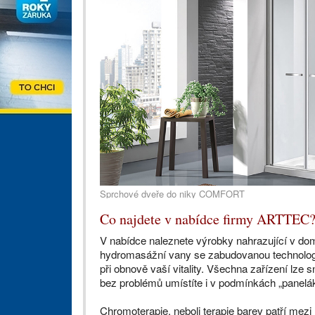
Sprchové dveře do niky COMFORT
Co najdete v nabídce firmy ARTTEC
V nabídce naleznete výrobky nahrazující v do
hydromasážní vany se zabudovanou technologi
při obnově vaší vitality. Všechna zařízení lze 
bez problémů umístíte i v podmínkách „panelá
Chromoterapie, neboli terapie barev patří mezi