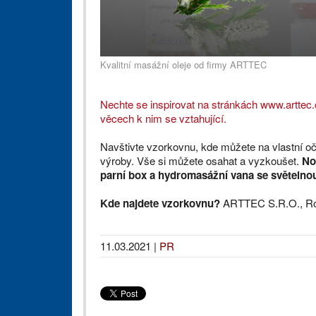
Kvalitní masážní oleje od firmy ARTTEC
Nechte se inspirovat na stránkách www.arttec.
věcech k nim se vztahující.
Navštivte vzorkovnu, kde můžete na vlastní oči
výroby. Vše si můžete osahat a vyzkoušet.
No
parní box a hydromasážní vana se světelnou 
Kde najdete vzorkovnu?
ARTTEC S.R.O., Rosi
11.03.2021
|
PR