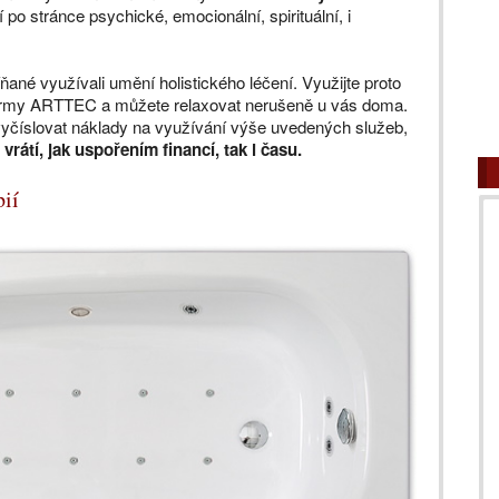
ní po stránce psychické, emocionální, spirituální, i
Číňané využívali umění holistického léčení. Využijte proto
firmy ARTTEC a můžete relaxovat nerušeně u vás doma.
 vyčíslovat náklady na využívání výše uvedených služeb,
rátí, jak uspořením financí, tak i času.
ií