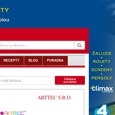
RECEPTY
BLOG
PORADNA
Odebírat
newsletter
ARTTEC S.R.O.