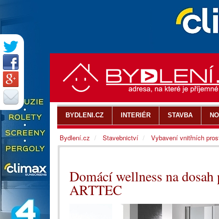
BYDLENI.CZ
INTERIÉR
STAVBA
NO
Bydlení.cz
Stavebnictví
Vybavení vnitřních pros
Domácí wellness na dosah 
ARTTEC