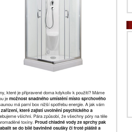
ny, které je připravené doma kdykoliv k použití? Máme
ou je
možnost snadného umístění místo sprchového
asaunou má parní box nižší spotřebu energie. A jak vám
 zařízení, které zajistí uvolnění psychického a
ebujeme všichni. Pára způsobí, že všechny póry na těle
ahromaděné toxiny.
Proud chladné vody ze sprchy pak
balit se do bílé bavlněné osušky či froté pláště a