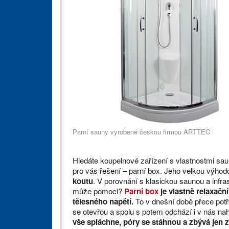
Parní sauny vyrobené českou firmou ARTTEC
Hledáte koupelnové zařízení s vlastnostmi sau
pro vás řešení – parní box. Jeho velkou výhod
koutu
. V porovnání s klasickou saunou a infr
může pomoci?
Parní box
je vlastně relaxační
tělesného napětí.
To v dnešní době přece potř
se otevřou a spolu s potem odchází i v nás n
vše spláchne, póry se stáhnou a zbývá jen za