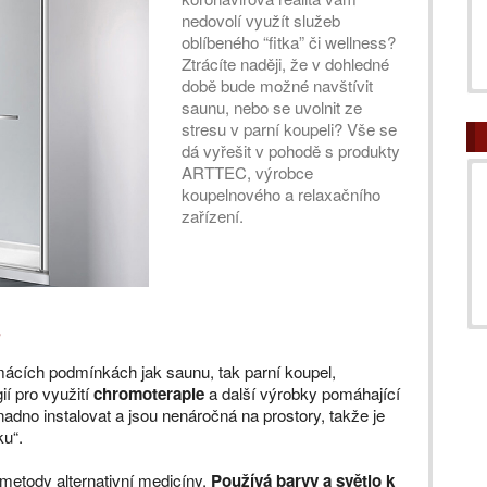
nedovolí využít služeb
oblíbeného “fitka” či wellness?
Ztrácíte naději, že v dohledné
době bude možné navštívit
saunu, nebo se uvolnit ze
stresu v parní koupeli? Vše se
dá vyřešit v pohodě s produkty
ARTTEC, výrobce
koupelnového a relaxačního
zařízení.
?
mácích podmínkách jak saunu, tak parní koupel,
í pro využití
chromoterapie
a další výrobky pomáhající
snadno instalovat a jsou nenáročná na prostory, takže je
ku“.
 metody alternativní medicíny.
Používá barvy a světlo k