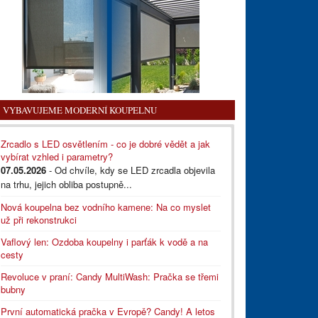
VYBAVUJEME MODERNÍ KOUPELNU
Zrcadlo s LED osvětlením - co je dobré vědět a jak
vybírat vzhled i parametry?
07.05.2026
- Od chvíle, kdy se LED zrcadla objevila
na trhu, jejich obliba postupně...
Nová koupelna bez vodního kamene: Na co myslet
už při rekonstrukci
Vaflový len: Ozdoba koupelny i parťák k vodě a na
cesty
Revoluce v praní: Candy MultiWash: Pračka se třemi
bubny
První automatická pračka v Evropě? Candy! A letos