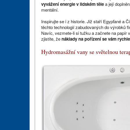
vyvážení energie v lidském těle
a její doplně
mentální.
Inspirujte se i z historie. Již staří Egypťané a 
těchto technologií zabudovaných do výrobků 
Navíc, vezmete-li si tužku a začnete na papír
zjistíte, že
náklady na pořízení se vám rychle v
Hydromasážní vany se světelnou terap