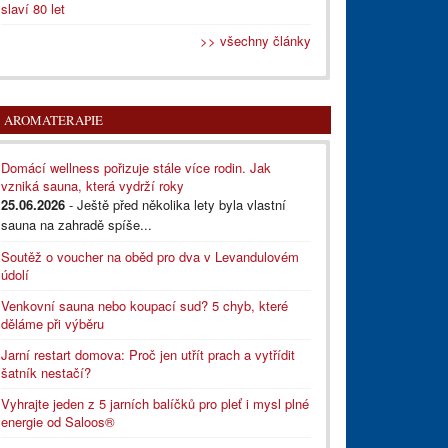
slaví 80 let
>> všechny články
AROMATERAPIE
Domácí wellness pořizuje stále více rodin. Jak
vzniká sauna, která vydrží roky
25.06.2026
- Ještě před několika lety byla vlastní
sauna na zahradě spíše...
Soutěž o voucher na oběd pro dva v Levandulovém
údolí
Venkovní sauna nebo koupací sud? 5 chyb, které
děláme při výběru
Jarní restart domova: Proč jen utřít prach a vytřídit
šatník nestačí?
Vyhrajte jeden z 5 jarních balíčků pro pleť i mysl plné
energie od Saloos®