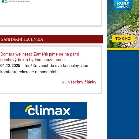
SANITÁRNÍ TECHNIKA
Domácí wellness: Zaměřili jsme se na parní
sprchový box a hydromasážní vanu
04.12.2025
- Toužíte vnést do své koupelny více
komfortu, relaxace a moderních...
>> všechny články