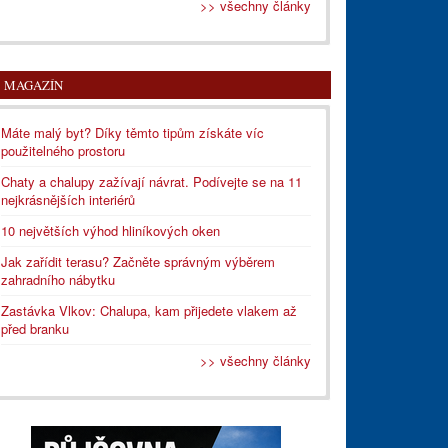
>> všechny články
MAGAZÍN
Máte malý byt? Díky těmto tipům získáte víc
použitelného prostoru
Chaty a chalupy zažívají návrat. Podívejte se na 11
nejkrásnějších interiérů
10 největších výhod hliníkových oken
Jak zařídit terasu? Začněte správným výběrem
zahradního nábytku
Zastávka Vlkov: Chalupa, kam přijedete vlakem až
před branku
>> všechny články