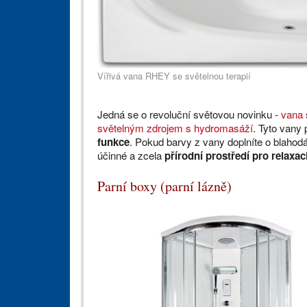
Vířivá vana RHEY se světelnou terapií
Jedná se o revoluční světovou novinku -
vana 
světelným zdrojem s hydromasáží
. Tyto vany
funkce
. Pokud barvy z vany doplníte o blahodá
účinné a zcela
přírodní prostředí pro relaxac
Parní boxy (parní lázně)