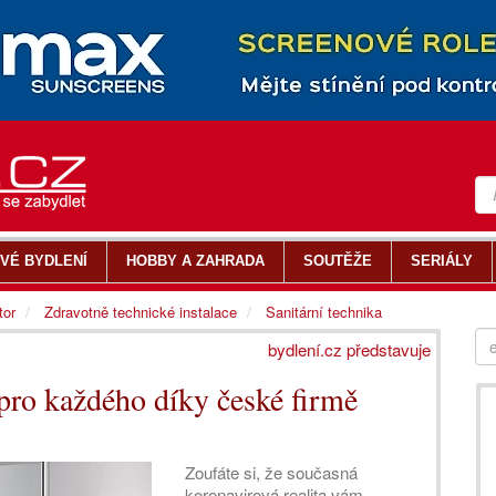
VÉ BYDLENÍ
HOBBY A ZAHRADA
SOUTĚŽE
SERIÁLY
tor
Zdravotně technické instalace
Sanitární technika
bydlení.cz představuje
pro každého díky české firmě
Zoufáte si, že současná
koronavirová realita vám