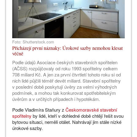
Foto: Shutterstock.com
Přicházejí první náznaky: Úrokové sazby nemohou klesat
věčně
Podle údajů Asociace českých stavebních spořitelen
(AČSS) rozpůjčovaly od roku 1993 spořitelny celkem
708 miliard Kč. A jen za první čtvrtletí tohoto roku si od
nich lidé půjčili téměř devět miliard. Stavební spořitelny
v poslední době poskytují úvěry za velmi výhodných
podmínek, a mohou tak konkurovat spotřebitelským
úvěrům a v určitých případech i hypotékám.
Podle Vladimíra Staňury z
Českomoravské stavební
spořitelny
by lidé, kteří v dohledné době chtějí řešit svou
bytovou situaci, neměli otálet. Nahrávají jim stále nízké
úrokové sazby.