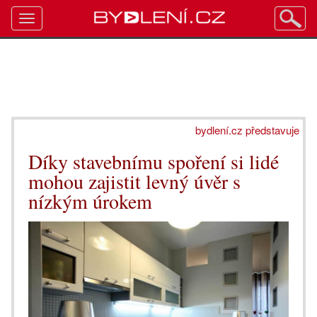
Toggle
navigation
bydlení.cz představuje
Díky stavebnímu spoření si lidé
mohou zajistit levný úvěr s
nízkým úrokem