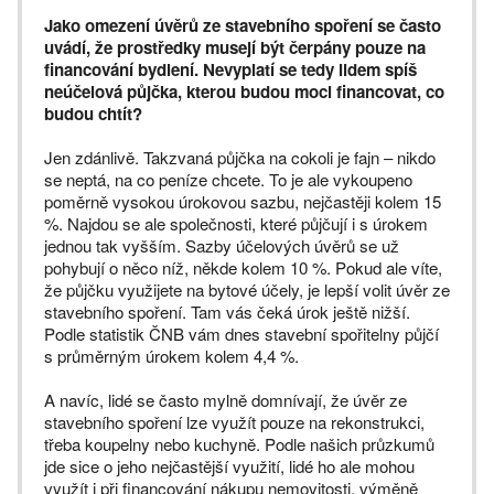
Jako omezení úvěrů ze stavebního spoření se často
uvádí, že prostředky musejí být čerpány pouze na
financování bydlení. Nevyplatí se tedy lidem spíš
neúčelová půjčka, kterou budou moci financovat, co
budou chtít?
Jen zdánlivě. Takzvaná půjčka na cokoli je fajn – nikdo
se neptá, na co peníze chcete. To je ale vykoupeno
poměrně vysokou úrokovou sazbu, nejčastěji kolem 15
%. Najdou se ale společnosti, které půjčují i s úrokem
jednou tak vyšším. Sazby účelových úvěrů se už
pohybují o něco níž, někde kolem 10 %. Pokud ale víte,
že půjčku využijete na bytové účely, je lepší volit úvěr ze
stavebního spoření. Tam vás čeká úrok ještě nižší.
Podle statistik ČNB vám dnes stavební spořitelny půjčí
s průměrným úrokem kolem 4,4 %.
A navíc, lidé se často mylně domnívají, že úvěr ze
stavebního spoření lze využít pouze na rekonstrukci,
třeba koupelny nebo kuchyně. Podle našich průzkumů
jde sice o jeho nejčastější využití, lidé ho ale mohou
využít i při financování nákupu nemovitosti, výměně