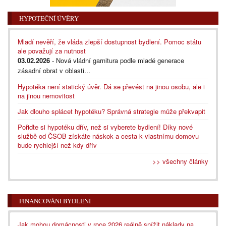
HYPOTEČNÍ ÚVĚRY
Mladí nevěří, že vláda zlepší dostupnost bydlení. Pomoc státu
ale považují za nutnost
03.02.2026
- Nová vládní garnitura podle mladé generace
zásadní obrat v oblasti...
Hypotéka není statický úvěr. Dá se převést na jinou osobu, ale i
na jinou nemovitost
Jak dlouho splácet hypotéku? Správná strategie může překvapit
Pořiďte si hypotéku dřív, než si vyberete bydlení! Díky nové
službě od ČSOB získáte náskok a cesta k vlastnímu domovu
bude rychlejší než kdy dřív
>> všechny články
FINANCOVÁNÍ BYDLENÍ
Jak mohou domácnosti v roce 2026 reálně snížit náklady na