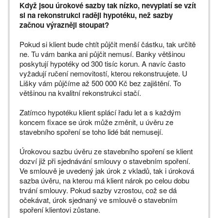
Když jsou úrokové sazby tak nízko, nevyplatí se vzít
si na rekonstrukci raději hypotéku, než sazby
začnou výrazněji stoupat?
Pokud si klient bude chtít půjčit menší částku, tak určitě
ne. Tu vám banka ani půjčit nemusí. Banky většinou
poskytují hypotéky od 300 tisíc korun. A navíc často
vyžadují ručení nemovitostí, kterou rekonstruujete. U
Lišky vám půjčíme až 500 000 Kč bez zajištění. To
většinou na kvalitní rekonstrukci stačí.
Zatímco hypotéku klient splácí řadu let a s každým
koncem fixace se úrok může změnit, u úvěru ze
stavebního spoření se toho lidé bát nemusejí.
Úrokovou sazbu úvěru ze stavebního spoření se klient
dozví již při sjednávání smlouvy o stavebním spoření.
Ve smlouvě je uvedený jak úrok z vkladů, tak i úroková
sazba úvěru, na kterou má klient nárok po celou dobu
trvání smlouvy. Pokud sazby vzrostou, což se dá
očekávat, úrok sjednaný ve smlouvě o stavebním
spoření klientovi zůstane.