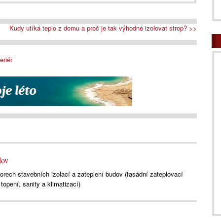
Kudy utíká teplo z domu a proč je tak výhodné izolovat strop? >>
eriér
dov
borech stavebních izolací a zateplení budov (fasádní zateplovací
opení, sanity a klimatizací)