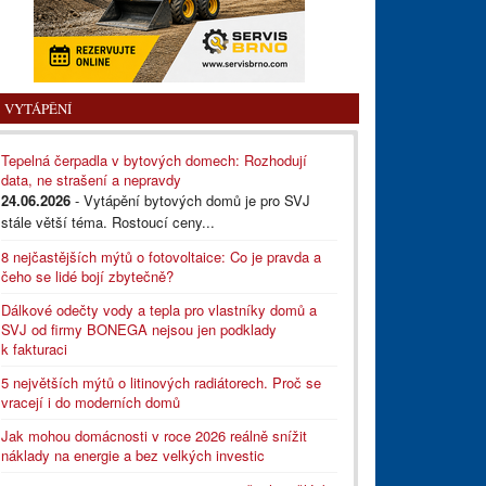
VYTÁPĚNÍ
Tepelná čerpadla v bytových domech: Rozhodují
data, ne strašení a nepravdy
24.06.2026
- Vytápění bytových domů je pro SVJ
stále větší téma. Rostoucí ceny...
8 nejčastějších mýtů o fotovoltaice: Co je pravda a
čeho se lidé bojí zbytečně?
Dálkové odečty vody a tepla pro vlastníky domů a
SVJ od firmy BONEGA nejsou jen podklady
k fakturaci
5 největších mýtů o litinových radiátorech. Proč se
vracejí i do moderních domů
Jak mohou domácnosti v roce 2026 reálně snížit
náklady na energie a bez velkých investic