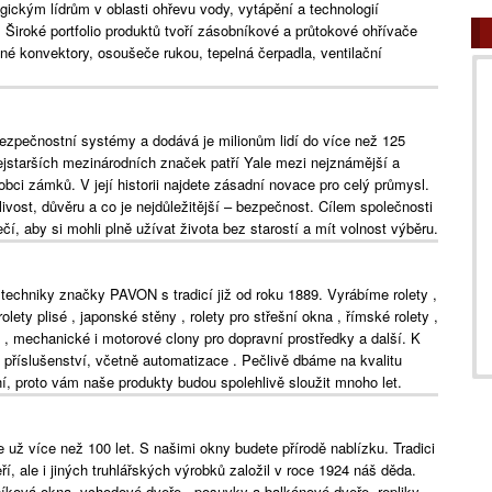
ckým lídrům v oblasti ohřevu vody, vytápění a technologií
. Široké portfolio produktů tvoří zásobníkové a průtokové ohřívače
é konvektory, osoušeče rukou, tepelná čerpadla, ventilační
bezpečnostní systémy a dodává je milionům lidí do více než 125
ejstarších mezinárodních značek patří Yale mezi nejznámější a
bci zámků. V její historii najdete zásadní novace pro celý průmysl.
livost, důvěru a co je nejdůležitější – bezpečnost. Cílem společnosti
í, aby si mohli plně užívat života bez starostí a mít volnost výběru.
techniky značky PAVON s tradicí již od roku 1889. Vyrábíme rolety ,
olety plisé , japonské stěny , rolety pro střešní okna , římské rolety ,
zu , mechanické i motorové clony pro dopravní prostředky a další. K
příslušenství, včetně automatizace . Pečlivě dbáme na kvalitu
í, proto vám naše produkty budou spolehlivě sloužit mnoho let.
ž více než 100 let. S našimi okny budete přírodě nablízku. Tradici
, ale i jiných truhlářských výrobků založil v roce 1924 náš děda.
íková okna, vchodové dveře , posuvky a balkónové dveře, repliky