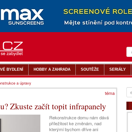
VÉ BYDLENÍ
HOBBY A ZAHRADA
SOUTĚŽE
SERIÁLY
nstrukce a úpravy
téma
? Zkuste začít topit infrapanely
Rekonstrukce domu nám dává
příležitost ke změnám, nad
kterými bychom dříve ani