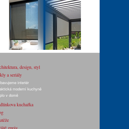
hitektura, design, styl
ly a seriály
bavujeme interiér
aktická moderní kuchyně
plo v domě
dlínkova kuchařka
og
utěže
iště zpráv