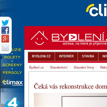
BYDLENI.CZ
INTERIÉR
STAVBA
NO
Bydlení.cz
Stavebnictví
Stavební firmy
Reko
Čeká vás rekonstrukce domu