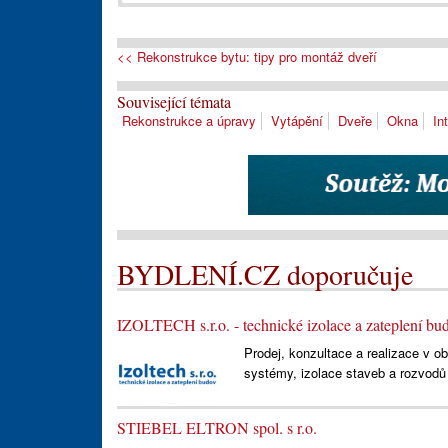
<< Rekonstrukce bytu: tipy pro montáž dveří
Související témata
Rekonstrukce a úpravy
Vytápění
Dveře
Okna
Int
BYDLENÍ.CZ doporučuje
IZOLTECH s.r.o. - technické izolace a zateplení bu
Prodej, konzultace a realizace v o
systémy, izolace staveb a rozvodů t
STIEBEL ELTRON spol. s r.o.