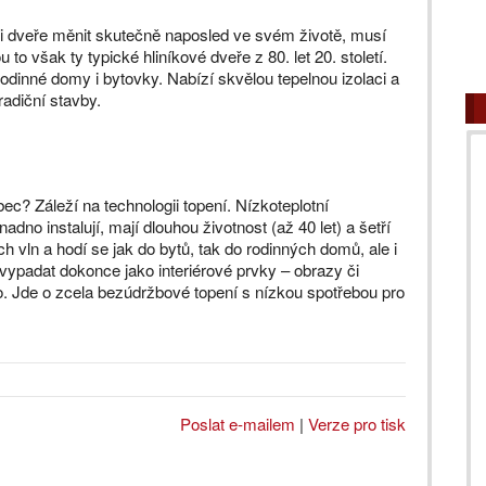
či dveře měnit skutečně naposled ve svém životě, musí
 to však ty typické hliníkové dveře z 80. let 20. století.
odinné domy i bytovky. Nabízí skvělou tepelnou izolaci a
adiční stavby.
bec? Záleží na technologii topení. Nízkoteplotní
dno instalují, mají dlouhou životnost (až 40 let) a šetří
h vln a hodí se jak do bytů, tak do rodinných domů, ale i
u vypadat dokonce jako interiérové prvky – obrazy či
klo. Jde o zcela bezúdržbové topení s nízkou spotřebou pro
Poslat e-mailem
|
Verze pro tisk