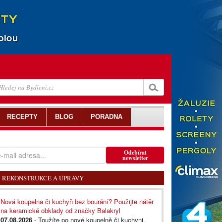
RECEPTY
BLOG
PORADNA
Odebírat
newsletter
REKONSTRUKCE A ÚPRAVY
Nová koupelna či kuchyň bez bourání? Použijte nátěr
na keramické obklady od značky Balakryl
07.08.2026
- Toužíte po nové koupelně či kuchyni,