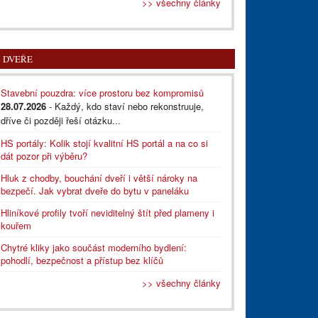
>> všechny články
DVEŘE
Stavební pouzdra: více prostoru bez kompromisů
28.07.2026
- Každý, kdo staví nebo rekonstruuje,
dříve či později řeší otázku...
HS portály: Kolik stojí kvalitní HS portál a na co si
dát pozor při výběru?
Hluk z chodby, bouchání dveří i větší nároky na
bezpečí. Jak vybrat dveře do bytu v paneláku
Hliníkové profily tvoří neviditelný štít před plameny i
kouřem
Chytré kliky jako součást moderního bydlení:
pohodlí, bezpečnost a přístup bez klíčů
>> všechny články