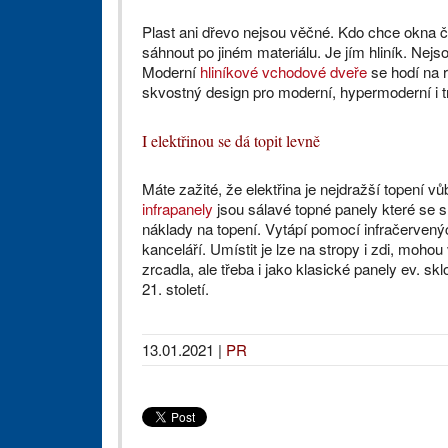
Plast ani dřevo nejsou věčné. Kdo chce okna 
sáhnout po jiném materiálu. Je jím hliník. Nejsou
Moderní
hliníkové vchodové dveře
se hodí na r
skvostný design pro moderní, hypermoderní i tr
I elektřinou se dá topit levně
Máte zažité, že elektřina je nejdražší topení vů
infrapanely
jsou sálavé topné panely které se sna
náklady na topení. Vytápí pomocí infračervenýc
kanceláří. Umístit je lze na stropy i zdi, moho
zrcadla, ale třeba i jako klasické panely ev. s
21. století.
13.01.2021
|
PR