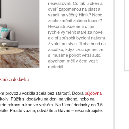
neuvažovali. Co tak u oken a
dveří zapomenou na plast a
vsadit na věčný hliník? Nebo
zcela změnit způsob topení?
Rekonstrukce není o tom
rychle vyměnit staré za nové,
ale přizpůsobit bydlení našemu
životnímu stylu. Třeba hned na
začátku, když zvažujeme, že
si musíme pořídit větší auto,
abychom měli v čem vozit
materiál.
nstrukci dodávku
olem provozu vozidla zcela bez starostí. Dobrá
půjčovna
okoliv. Půjčit si dodávku na den, na víkend, nebo na
e do rekonstrukce ve velkém. Na řízení dodávky do 3,5
šíte. Prostě vozíte, odvážíte a hlavně – rekonstruujete.