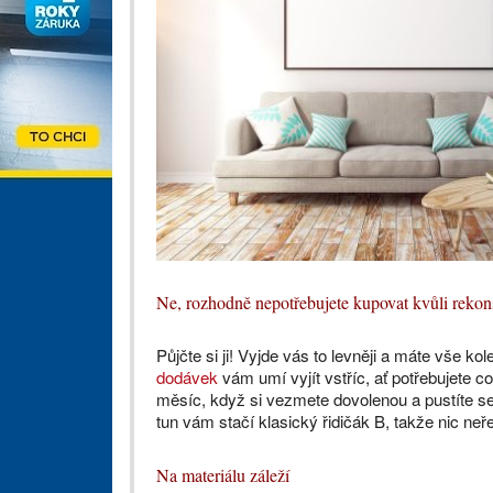
Ne, rozhodně nepotřebujete kupovat kvůli reko
Půjčte si ji! Vyjde vás to levněji a máte vše k
dodávek
vám umí vyjít vstříc, ať potřebujete c
měsíc, když si vezmete dovolenou a pustíte s
tun vám stačí klasický řidičák B, takže nic neře
Na materiálu záleží