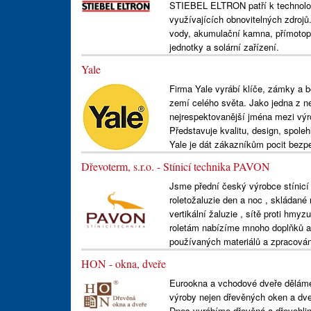
STIEBEL ELTRON patří k technologi
využívajících obnovitelných zdrojů
vody, akumulační kamna, přímotopn
jednotky a solární zařízení.
Yale
Firma Yale vyrábí klíče, zámky a 
zemí celého světa. Jako jedna z n
nejrespektovanější jména mezi výro
Představuje kvalitu, design, spoleh
Yale je dát zákazníkům pocit bezpeč
Dřevoterm, s.r.o. - Stínicí technika PAVON
Jsme přední český výrobce stínicí 
roletožaluzie den a noc , skládané r
vertikální žaluzie , sítě proti hmy
roletám nabízíme mnoho doplňků a 
používaných materiálů a zpracován
HON - okna, dveře
Eurookna a vchodové dveře děláme u
výroby nejen dřevěných oken a dveří
Dnes vyrábíme dřevěná a dřevohlin