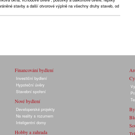
ráněné stavby a další otvorové výplně na všechny druhy staveb, od
Financování bydlení
Arc
Cyk
Investiční bydlení
Hypoteční úvěry
Vy
Stavební spoření
Pr
Te
Nové bydlení
By
Developerské projekty
Na reality s rozumem
Bl
Inteligentní domy
So
Hobby a zahrada
Trž