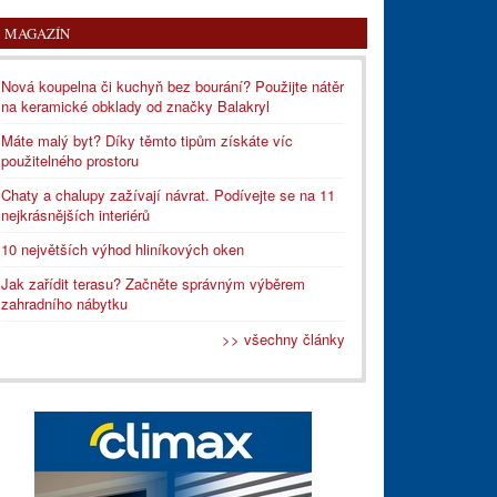
MAGAZÍN
Nová koupelna či kuchyň bez bourání? Použijte nátěr
na keramické obklady od značky Balakryl
Máte malý byt? Díky těmto tipům získáte víc
použitelného prostoru
Chaty a chalupy zažívají návrat. Podívejte se na 11
nejkrásnějších interiérů
10 největších výhod hliníkových oken
Jak zařídit terasu? Začněte správným výběrem
zahradního nábytku
>> všechny články