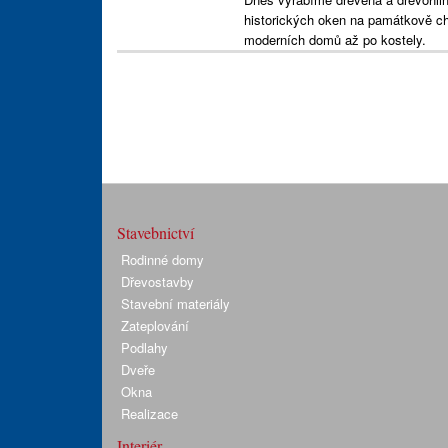
historických oken na památkově ch
moderních domů až po kostely.
Stavebnictví
Rodinné domy
Dřevostavby
Stavební materiály
Zateplování
Podlahy
Dveře
Okna
Realizace
Interiér