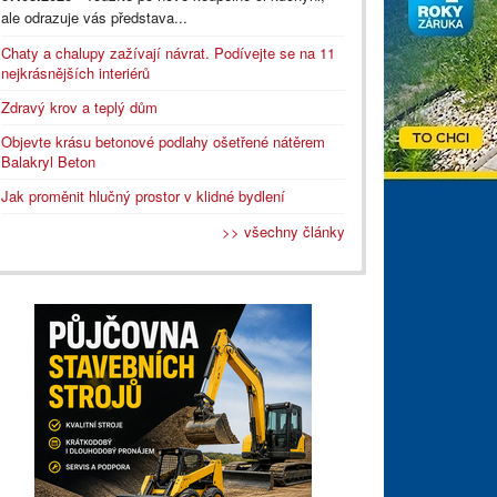
ale odrazuje vás představa...
Chaty a chalupy zažívají návrat. Podívejte se na 11
nejkrásnějších interiérů
Zdravý krov a teplý dům
Objevte krásu betonové podlahy ošetřené nátěrem
Balakryl Beton
Jak proměnit hlučný prostor v klidné bydlení
>> všechny články