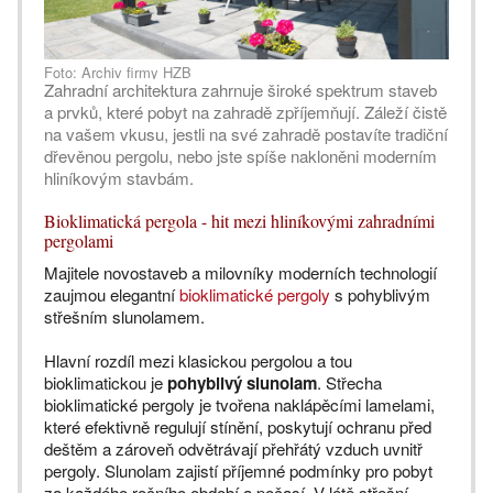
Foto: Archiv firmy HZB
Zahradní architektura zahrnuje široké spektrum staveb
a prvků, které pobyt na zahradě zpříjemňují. Záleží čistě
na vašem vkusu, jestli na své zahradě postavíte tradiční
dřevěnou pergolu, nebo jste spíše nakloněni moderním
hliníkovým stavbám.
Bioklimatická pergola - hit mezi hliníkovými zahradními
pergolami
Majitele novostaveb a milovníky moderních technologií
zaujmou elegantní
bioklimatické pergoly
s pohyblivým
střešním slunolamem.
Hlavní rozdíl mezi klasickou pergolou a tou
bioklimatickou je
pohyblivý slunolam
. Střecha
bioklimatické pergoly je tvořena naklápěcími lamelami,
které efektivně regulují stínění, poskytují ochranu před
deštěm a zároveň odvětrávají přehřátý vzduch uvnitř
pergoly. Slunolam zajistí příjemné podmínky pro pobyt
za každého ročního období a počasí. V létě střešní