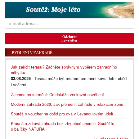
Odebírat
newsletter
BYDLENÍ V ZAHRADĚ
Jak zařídit terasu? Začněte správným výběrem zahradního
nábytku
03.08.2026
- Terasa může být místem pro ranní kávu, letní oběd
i večerní...
Zahrada po setmění: Co dokáže venkovní osvětlení
Moderní zahrada 2026: Jak proměnit zahradu v relaxační zónu
Soutěž o voucher na oběd pro dva v Levandulovém údolí
Krásná a zdravá zahrada bez zbytečné chemie. Soutěžte
o balíčky NATURA
>> všechny články