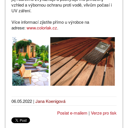
vzhled a výbornou ochranu proti vodě, vlivům počasí i
UV záření.
Více informací zjistíte přímo u výrobce na
adrese:
www.colorlak.cz
.
06.05.2022
|
Jana Koenigová
Poslat e-mailem
|
Verze pro tisk