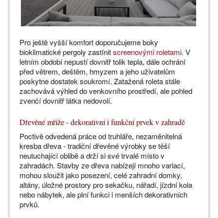
Pro ještě vyšší komfort doporučujeme boky
bioklimatické pergoly zastínit
screenovými roletami
. V
letním období nepustí dovnitř tolik tepla, dále ochrání
před větrem, deštěm, hmyzem a jeho uživatelům
poskytne dostatek soukromí. Zatažená roleta stále
zachovává výhled do venkovního prostředí, ale pohled
zvenčí dovnitř látka nedovolí.
Dřevěné mříže - dekorativní i funkční prvek v zahradě
Poctivě odvedená práce od truhláře, nezaměnitelná
kresba dřeva - tradiční dřevěné výrobky se těší
neutuchající oblibě a drží si své trvalé místo v
zahradách. Stavby ze dřeva nabízejí mnoho variací,
mohou sloužit jako posezení, celé zahradní domky,
altány, úložné prostory pro sekačku, nářadí, jízdní kola
nebo nábytek, ale plní funkci i menších dekorativních
prvků.