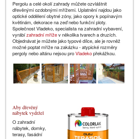
Pergolu a celé okolí zahrady můžete ozvláštnit
dřevěnými ozdobnými mřížemi. Uplatnění najdou jako
optické oddělení obytné zóny, jako opory k popínavým
květinám, dekorace na zeď nebo funkční ploty.
Společnost Vladeko, specialista na zahradní vybavení,
vyrábí
zahradní mříže
v několika tvarech a druzích.
Objednávat je můžete jako typové dílce, ale je rovněž
možné poptat mříže na zakázku - atypické rozměry
pergoly nebo altánu nejsou pro
Vladeko
překážkou.
Aby dřevěný
nábytek vydržel
O zahradní
nábytek, domky,
terasy, fasádní