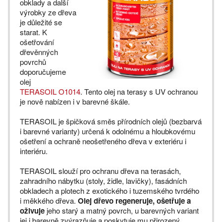
obklady a další
výrobky ze dřeva
je důležité se
starat. K
ošetřování
dřevěnných
povrchů
doporučujeme
olej
TERASOIL O1014
. Tento olej na terasy s UV ochranou
je nově nabízen i v barevné škále.
TERASOIL je špičková směs přírodních olejů (bezbarvá
i barevné varianty) určená k odolnému a hloubkovému
ošetření a ochraně neošetřeného dřeva v exteriéru i
interiéru.
TERASOIL slouží pro ochranu dřeva na terasách,
zahradního nábytku (stoly, židle, lavičky), fasádních
obkladech a plotech z exotického i tuzemského tvrdého
i měkkého dřeva.
Olej dřevo regeneruje, ošetřuje a
oživuje
jeho starý a matný povrch, u barevných variant
jej i barevně zvýrazňuje a poskytuje mu přirozený