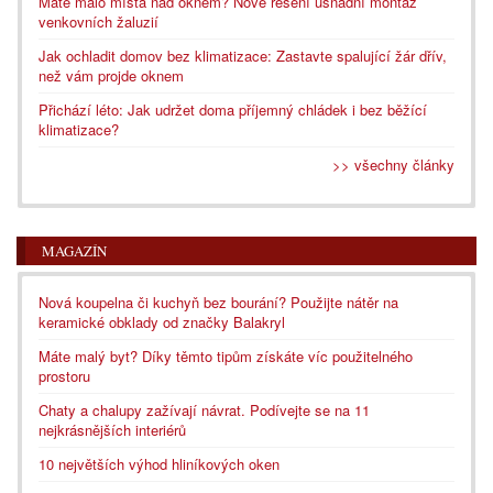
Máte málo místa nad oknem? Nové řešení usnadní montáž
venkovních žaluzií
Jak ochladit domov bez klimatizace: Zastavte spalující žár dřív,
než vám projde oknem
Přichází léto: Jak udržet doma příjemný chládek i bez běžící
klimatizace?
>> všechny články
MAGAZÍN
Nová koupelna či kuchyň bez bourání? Použijte nátěr na
keramické obklady od značky Balakryl
Máte malý byt? Díky těmto tipům získáte víc použitelného
prostoru
Chaty a chalupy zažívají návrat. Podívejte se na 11
nejkrásnějších interiérů
10 největších výhod hliníkových oken