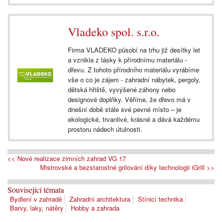
Vladeko spol. s.r.o.
Firma VLADEKO působí na trhu již desítky let
a vznikla z lásky k přírodnímu materiálu -
dřevu. Z tohoto přírodního materiálu vyrábíme
vše o co je zájem - zahradní nábytek, pergoly,
dětská hřiště, vyvýšené záhony nebo
designové doplňky. Věříme, že dřevo má v
dnešní době stále své pevné místo – je
ekologické, trvanlivé, krásné a dává každému
prostoru nádech útulnosti.
<< Nové realizace zimních zahrad VG 17
Mistrovské a bezstarostné grilování díky technologii iGrill >>
Související témata
Bydlení v zahradě
Zahradní architektura
Stínicí technika
Barvy, laky, nátěry
Hobby a zahrada