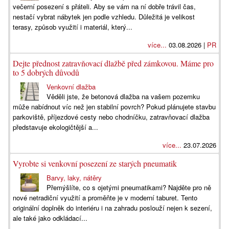
večerní posezení s přáteli. Aby se vám na ní dobře trávil čas,
nestačí vybrat nábytek jen podle vzhledu. Důležitá je velikost
terasy, způsob využití i materiál, který...
více...
03.08.2026 |
PR
Dejte přednost zatravňovací dlažbě před zámkovou. Máme pro
to 5 dobrých důvodů
Venkovní dlažba
Věděli jste, že betonová dlažba na vašem pozemku
může nabídnout víc než jen stabilní povrch? Pokud plánujete stavbu
parkoviště, příjezdové cesty nebo chodníčku, zatravňovací dlažba
představuje ekologičtější a...
více...
23.07.2026
Vyrobte si venkovní posezení ze starých pneumatik
Barvy, laky, nátěry
Přemýšlíte, co s ojetými pneumatikami? Najděte pro ně
nové netradiční využití a proměňte je v moderní taburet. Tento
originální doplněk do interiéru i na zahradu poslouží nejen k sezení,
ale také jako odkládací...