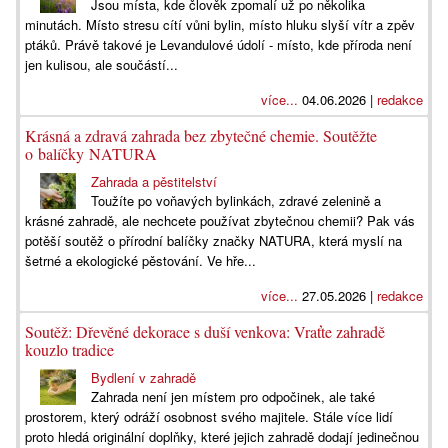
Jsou místa, kde člověk zpomalí už po několika
minutách. Místo stresu cítí vůni bylin, místo hluku slyší vítr a zpěv
ptáků. Právě takové je Levandulové údolí - místo, kde příroda není
jen kulisou, ale součástí...
více...
04.06.2026 |
redakce
Krásná a zdravá zahrada bez zbytečné chemie. Soutěžte
o balíčky NATURA
Zahrada a pěstitelství
Toužíte po voňavých bylinkách, zdravé zelenině a
krásné zahradě, ale nechcete používat zbytečnou chemii? Pak vás
potěší soutěž o přírodní balíčky značky NATURA, která myslí na
šetrné a ekologické pěstování. Ve hře...
více...
27.05.2026 |
redakce
Soutěž: Dřevěné dekorace s duší venkova: Vraťte zahradě
kouzlo tradice
Bydlení v zahradě
Zahrada není jen místem pro odpočinek, ale také
prostorem, který odráží osobnost svého majitele. Stále více lidí
proto hledá originální doplňky, které jejich zahradě dodají jedinečnou