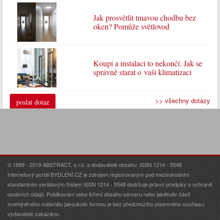
Jak prosvětlit tmavou chodbu bez
oken? Pomůže světlovod
Koupí a instalací to nekončí. Jak se
správně starat o vaši klimatizaci
>> všechny dotazy
poslat dotaz
© 1999 - 2019 ABSTRACT, s.r.o. a dodavatelé obsahu. ISSN 1214 - 5548
Internetový portál BYDLENÍ.CZ je zdrojem registrovaným pod mezinárodním
standardním seriálovým číslem ISSN 1214 - 5548 dodržuje právní předpisy o ochraně
osobních údajů. Publikování nebo šíření obsahu serveru nebo jakékoliv části
zveřejněného materiálu jakoukoliv formou je bez předchozího písemného souhlasu
vydavatele zakázáno.