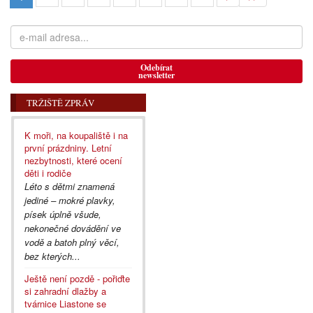
Odebírat
newsletter
TRŽIŠTĚ ZPRÁV
K moři, na koupaliště i na
první prázdniny. Letní
nezbytnosti, které ocení
děti i rodiče
Léto s dětmi znamená
jediné – mokré plavky,
písek úplně všude,
nekonečné dovádění ve
vodě a batoh plný věcí,
bez kterých...
Ještě není pozdě - pořiďte
si zahradní dlažby a
tvárnice Liastone se