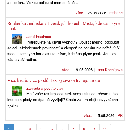
atmosféru. Velkou oblibu si momentálně...
více...
25.05.2026 |
redakce
Roubenka Jindřiška v Jizerských horách. Místo, kde čas plyne
jinak
Jarní inspirace
Potřebujete na chvíli vypnout? Opustit město, odpoutat
se od každodenních povinností a alespoň na pár dní nic neřešit? V
srdci Jizerských hor existuje místo, kde čas plyne jinak. Jen pro
vás a vaši rodinu.
více...
19.05.2026 |
Jana Koenigová
Více květů, více plodů. Jak výživa ovlivňuje úrodu
Zahrada a pěstitelství
Mají vaše rostliny dostatek vody i slunce, přesto málo
kvetou a plody se špatně vyvíjejí? Často za tím stojí nevyvážená
výživa.
více...
15.05.2026 |
PR
1
2
3
4
5
6
7
8
>
>>