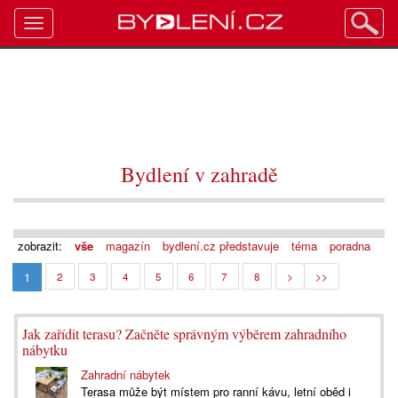
Toggle
navigation
Bydlení v zahradě
zobrazit:
vše
magazín
bydlení.cz představuje
téma
poradna
1
2
3
4
5
6
7
8
>
>>
Jak zařídit terasu? Začněte správným výběrem zahradního
nábytku
Zahradní nábytek
Terasa může být místem pro ranní kávu, letní oběd i