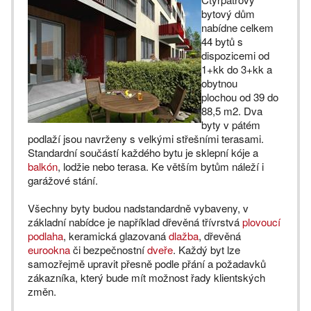
bytový dům
nabídne celkem
44 bytů s
dispozicemi od
1+kk do 3+kk a
obytnou
plochou od 39 do
88,5 m2. Dva
byty v pátém
podlaží jsou navrženy s velkými střešními terasami.
Standardní součástí každého bytu je sklepní kóje a
balkón
, lodžie nebo terasa. Ke větším bytům náleží i
garážové stání.
Všechny byty budou nadstandardně vybaveny, v
základní nabídce je například dřevěná třívrstvá
plovoucí
podlaha
, keramická glazovaná
dlažba
, dřevěná
eurookna
či bezpečnostní
dveře
. Každý byt lze
samozřejmě upravit přesně podle přání a požadavků
zákazníka, který bude mít možnost řady klientských
změn.