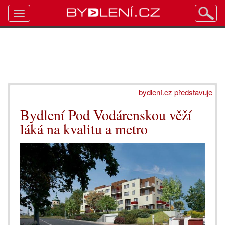
Toggle
navigation
bydlení.cz představuje
Bydlení Pod Vodárenskou věží
láká na kvalitu a metro