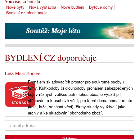
Související témata
Nové byty
Nová výstavba
Nové bydlení
Bytové domy
Bydlení.cz představuje
BYDLENÍ.CZ doporučuje
Less Mess storage
Pronájem skladovacích prostor pro soukromé osoby i
firmy. Krátkodobý či dlouhodobý pronájem zabezpečených
kójí v různých velikostech mohou občané využít při
stěhování a k úschově věcí, pro které doma nemají místo
(kola, lyže, sezónní věci). Firmy sklady využívají jako
archiv a ke skladování obchodního zboží.
Odebírat