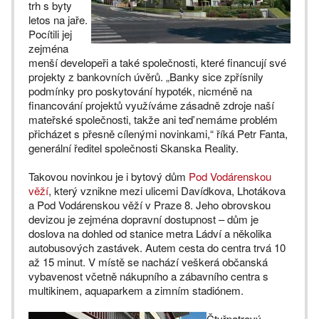
trh s byty
letos na jaře.
Pocítili jej
zejména
menší developeři a také společnosti, které financují své
projekty z bankovních úvěrů. „Banky sice zpřísnily
podmínky pro poskytování hypoték, nicméně na
financování projektů využíváme zásadně zdroje naší
mateřské společnosti, takže ani teď nemáme problém
přicházet s přesně cílenými novinkami,“ říká Petr Fanta,
generální ředitel společnosti Skanska Reality.
Takovou novinkou je i bytový dům
Pod Vodárenskou
věží
, který vznikne mezi ulicemi Davídkova, Lhotákova
a Pod Vodárenskou věží v Praze 8. Jeho obrovskou
devizou je zejména dopravní dostupnost – dům je
doslova na dohled od stanice metra Ládví a několika
autobusových zastávek. Autem cesta do centra trvá 10
až 15 minut. V místě se nachází veškerá občanská
vybavenost včetně nákupního a zábavního centra s
multikinem, aquaparkem a zimním stadiónem.
Čtyřpatrový