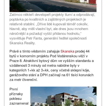
Zatímco někteří developeři projekty tlumí a odprodávají,
poptávka po kvalitních a zajištěných projektech je
relativně stabilní. „Dříve lidé kupovali téměř cokoliv,
hlavně, aby měli vlastní byt, ale dnes jsou mnohem
náročnější a požadují vyšší přidanou hodnotu,“
vysvětluje Petr Fanta, generální ředitel společnosti
Skanska Reality.
Právě s tímto vědomím zahajuje
Skanska
prodej 44
bytů v komorním projektu Pod Vodárenskou věží v
Praze 8. Atraktivní bytový dům ve vyšším standardu a
vzdálenosti 3 minuty od metra nabídne byty v
kategoriích 1+kk až 3+kk, ceny včetně sklepní kóje,
garážového stání a DPH začínají na 61 tisíci korunách
za metr čtvereční.
První
příznaky
poklesu
zaznamenal