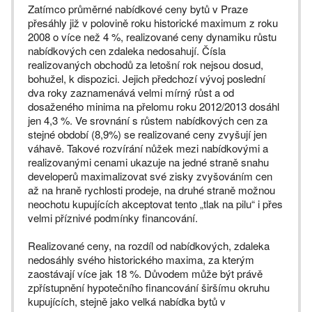
Zatímco průměrné nabídkové ceny bytů v Praze
přesáhly již v polovině roku historické maximum z roku
2008 o více než 4 %, realizované ceny dynamiku růstu
nabídkových cen zdaleka nedosahují. Čísla
realizovaných obchodů za letošní rok nejsou dosud,
bohužel, k dispozici. Jejich předchozí vývoj poslední
dva roky zaznamenává velmi mírný růst a od
dosaženého minima na přelomu roku 2012/2013 dosáhl
jen 4,3 %. Ve srovnání s růstem nabídkových cen za
stejné období (8,9%) se realizované ceny zvyšují jen
váhavě. Takové rozvírání nůžek mezi nabídkovými a
realizovanými cenami ukazuje na jedné straně snahu
developerů maximalizovat své zisky zvyšováním cen
až na hraně rychlosti prodeje, na druhé straně možnou
neochotu kupujících akceptovat tento „tlak na pilu“ i přes
velmi příznivé podmínky financování.
Realizované ceny, na rozdíl od nabídkových, zdaleka
nedosáhly svého historického maxima, za kterým
zaostávají více jak 18 %. Důvodem může být právě
zpřístupnění hypotečního financování širšímu okruhu
kupujících, stejně jako velká nabídka bytů v