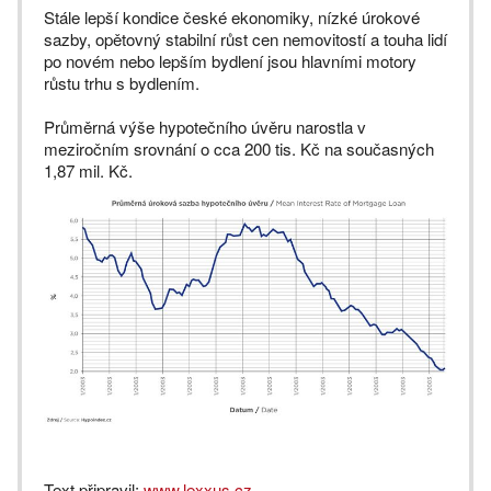
Stále lepší kondice české ekonomiky, nízké úrokové
sazby, opětovný stabilní růst cen nemovitostí a touha lidí
po novém nebo lepším bydlení jsou hlavními motory
růstu trhu s bydlením.
Průměrná výše hypotečního úvěru narostla v
meziročním srovnání o cca 200 tis. Kč na současných
1,87 mil. Kč.
Text připravil:
www.lexxus.cz