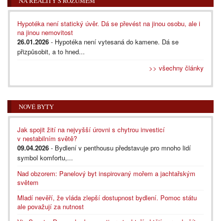
NA REALITY S ROZUMEM
Hypotéka není statický úvěr. Dá se převést na jinou osobu, ale i
na jinou nemovitost
26.01.2026
- Hypotéka není vytesaná do kamene. Dá se
přizpůsobit, a to hned...
>> všechny články
NOVÉ BYTY
Jak spojit žití na nejvyšší úrovni s chytrou investicí
v nestabilním světě?
09.04.2026
- Bydlení v penthousu představuje pro mnoho lidí
symbol komfortu,...
Nad obzorem: Panelový byt inspirovaný mořem a jachtařským
světem
Mladí nevěří, že vláda zlepší dostupnost bydlení. Pomoc státu
ale považují za nutnost