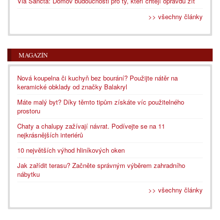
Via Sancta: Domov budoucnosti pro ty, kteří chtějí opravdu žít
>> všechny články
MAGAZÍN
Nová koupelna či kuchyň bez bourání? Použijte nátěr na
keramické obklady od značky Balakryl
Máte malý byt? Díky těmto tipům získáte víc použitelného
prostoru
Chaty a chalupy zažívají návrat. Podívejte se na 11
nejkrásnějších interiérů
10 největších výhod hliníkových oken
Jak zařídit terasu? Začněte správným výběrem zahradního
nábytku
>> všechny články