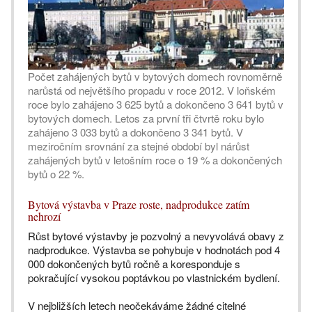
Počet zahájených bytů v bytových domech rovnoměrně
narůstá od největšího propadu v roce 2012. V loňském
roce bylo zahájeno 3 625 bytů a dokončeno 3 641 bytů v
bytových domech. Letos za první tři čtvrtě roku bylo
zahájeno 3 033 bytů a dokončeno 3 341 bytů. V
meziročním srovnání za stejné období byl nárůst
zahájených bytů v letošním roce o 19 % a dokončených
bytů o 22 %.
Bytová výstavba v Praze roste, nadprodukce zatím
nehrozí
Růst bytové výstavby je pozvolný a nevyvolává obavy z
nadprodukce. Výstavba se pohybuje v hodnotách pod 4
000 dokončených bytů ročně a koresponduje s
pokračující vysokou poptávkou po vlastnickém bydlení.
V nejbližších letech neočekáváme žádné citelné