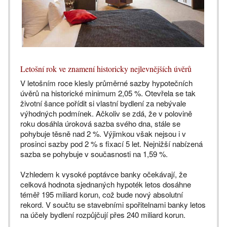
Letošní rok ve znamení historicky nejlevnějších úvěrů
V letošním roce klesly průměrné sazby hypotečních
úvěrů na historické minimum 2,05 %. Otevřela se tak
životní šance pořídit si vlastní bydlení za nebývale
výhodných podmínek. Ačkoliv se zdá, že v polovině
roku dosáhla úroková sazba svého dna, stále se
pohybuje těsně nad 2 %. Výjimkou však nejsou i v
prosinci sazby pod 2 % s fixací 5 let. Nejnižší nabízená
sazba se pohybuje v současnosti na 1,59 %.
Vzhledem k vysoké poptávce banky očekávají, že
celková hodnota sjednaných hypoték letos dosáhne
téměř 195 miliard korun, což bude nový absolutní
rekord. V součtu se stavebními spořitelnami banky letos
na účely bydlení rozpůjčují přes 240 miliard korun.