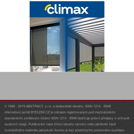
© 1999 - 2019 ABSTRACT, s.r.o. a dodavatelé obsahu. ISSN 1214 - 5548
Internetový portál BYDLENÍ.CZ je zdrojem registrovaným pod mezinárodním
standardním seriálovým číslem ISSN 1214 - 5548 dodržuje právní předpisy o ochraně
osobních údajů. Publikování nebo šíření obsahu serveru nebo jakékoliv části
zveřejněného materiálu jakoukoliv formou je bez předchozího písemného souhlasu