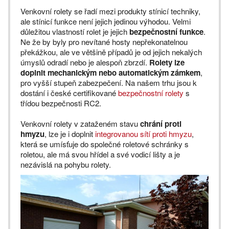
Venkovní rolety se řadí mezi produkty stínicí techniky,
ale stínicí funkce není jejich jedinou výhodou. Velmi
důležitou vlastností rolet je jejich
bezpečnostní funkce
.
Ne že by byly pro nevítané hosty nepřekonatelnou
překážkou, ale ve většině případů je od jejich nekalých
úmyslů odradí nebo je alespoň zbrzdí.
Rolety lze
doplnit mechanickým nebo automatickým zámkem
,
pro vyšší stupeň zabezpečení. Na našem trhu jsou k
dostání i české certifikované
bezpečnostní rolety
s
třídou bezpečnosti RC2.
Venkovní rolety v zataženém stavu
chrání proti
hmyzu
, lze je i doplnit
integrovanou sítí proti hmyzu
,
která se umísťuje do společné roletové schránky s
roletou, ale má svou hřídel a své vodicí lišty a je
nezávislá na pohybu rolety.