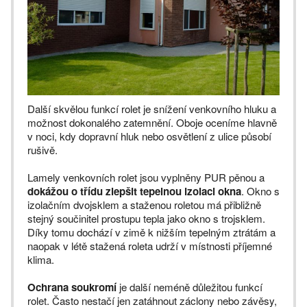
Další skvělou funkcí rolet je snížení venkovního hluku a
možnost dokonalého zatemnění. Oboje oceníme hlavně
v noci, kdy dopravní hluk nebo osvětlení z ulice působí
rušivě.
Lamely venkovních rolet jsou vyplněny PUR pěnou a
dokážou o třídu zlepšit tepelnou izolaci okna
. Okno s
izolačním dvojsklem a staženou roletou má přibližně
stejný součinitel prostupu tepla jako okno s trojsklem.
Díky tomu dochází v zimě k nižším tepelným ztrátám a
naopak v létě stažená roleta udrží v místnosti příjemné
klima.
Ochrana soukromí
je další neméně důležitou funkcí
rolet. Často nestačí jen zatáhnout záclony nebo závěsy,