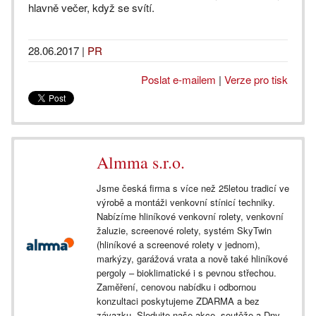
hlavně večer, když se svítí.
28.06.2017
|
PR
Poslat e-mailem
|
Verze pro tisk
Almma s.r.o.
Jsme česká firma s více než 25letou tradicí ve
výrobě a montáži venkovní stínicí techniky.
Nabízíme hliníkové venkovní rolety, venkovní
žaluzie, screenové rolety, systém SkyTwin
(hliníkové a screenové rolety v jednom),
markýzy, garážová vrata a nově také hliníkové
pergoly – bioklimatické i s pevnou střechou.
Zaměření, cenovou nabídku i odbornou
konzultaci poskytujeme ZDARMA a bez
závazku. Sledujte naše akce, soutěže a Dny