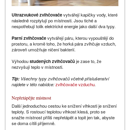
Ultrazvukové zvlhčovače
vytvářejí kapičky vody, které
následně rozptylují po místnosti. Jsou tiché a
nespotřebují tolik elektrické energie jako další dva typy.
Parní zvlhčovače
vytvářejí páru, kterou vypouštějí do
prostoru, a kromě toho, že horká pára zvlhčuje vzduch,
zároveň umožňuje ničení bakterií.
Výhodou
studených zvlhčovačů
je zase to, že
nezvyšují teplo v místnosti.
Tip:
Všechny typy zvlhčovačů včetně příslušenství
najdete v této nabídce:
zvlhčovače vzduchu
.
Nepřetápějte místnost
Další jednoduchou cestou ke snížení vlhkosti je snížení
teploty. S rostoucí teplotou vlhkost klesá, proto se
snažte místnost příliš nepřetápět a topit jen tak, abyste
se doma cítili příjemně.