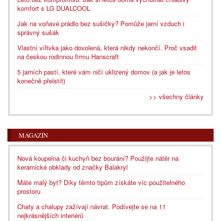
komfort s LG DUALCOOL
Jak na voňavé prádlo bez sušičky? Pomůže jarní vzduch i
správný sušák
Vlastní vířivka jako dovolená, která nikdy nekončí. Proč vsadit
na českou rodinnou firmu Hanscraft
5 jarních pastí, které vám ničí uklizený domov (a jak je letos
konečně přelstít)
>> všechny články
MAGAZÍN
Nová koupelna či kuchyň bez bourání? Použijte nátěr na
keramické obklady od značky Balakryl
Máte malý byt? Díky těmto tipům získáte víc použitelného
prostoru
Chaty a chalupy zažívají návrat. Podívejte se na 11
nejkrásnějších interiérů