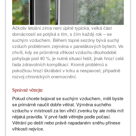
Ačkoliv letošní zima není úplně typická, velká část
domácností se potýká s tím, s čím každý rok – se
suchým vzduchem. Během topné sezóny bývá suchý
vzduch problémem zejména v panelákových bytech. Ve
chvíli, kdy se průměrná vlhkost vzduchu dlouhodobě
pohybuje pod 40 %, je nutné situaci řešit, jinak hrozí celá
řada zdravotních komplikací. Kromě problémů s
pokožkou hrozí škrábání v krku a nespavost, případně
rozvoj chronických onemocnění.
Správně větrejte
Pokud chcete bojovat se suchým vzduchem, měli byste
se primárně naučit dobře větrat. Výměna suchého
vzduchu v místnosti za ten vlhčí zvenku by ale měla mít
nějaká pravidla. V prvé řadě větrejte podle počasí.
Větrání po dešti nebo právě napadaném sněhu přinese
vlhkosti nejvíce.