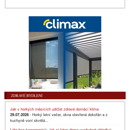
ZDRAVÉ BYDLENÍ
Jak v horkých měsících udržet zdravé domácí klima
29.07.2026
- Horký letní večer, okna otevřená dokořán a z
kuchyně voní skvělá...
Léto bez kompromisů: Jak si letos doma vychutnat chladivý