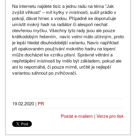
Na internetu najdete tisíc a jednu radu na téma “Jak
zvýšit vlhkost” – mít kytky v místnosti, sušit prádlo v
pokoji, dávat hrnec s vodou. Případně se doporučuje
umístit mokrý hadr na radiátor či alespoň nechat
otevřenou myčku. Všechny tyto rady jsou ale pouze
krátkodobým řešením, navíc velmi málo účinným, proto
je lepší hledat dlouhodobější variantu. Navíc například
při opakovaném používání mokrého hadru na topení
může docházet ke vzniku plísní. Správné větrání a
nepřetápění místnosti by mělo být základem, pokud ale
ani to nepomáhá, či pouze mírně, určitě je nejlepší
variantou sáhnout po zvlhčovači.
19.02.2020
|
PR
Poslat e-mailem
|
Verze pro tisk