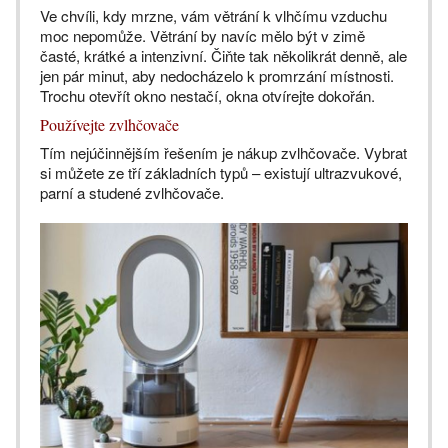
Ve chvíli, kdy mrzne, vám větrání k vlhčímu vzduchu
moc nepomůže. Větrání by navíc mělo být v zimě
časté, krátké a intenzivní. Čiňte tak několikrát denně, ale
jen pár minut, aby nedocházelo k promrzání místnosti.
Trochu otevřít okno nestačí, okna otvírejte dokořán.
Používejte zvlhčovače
Tím nejúčinnějším řešením je nákup zvlhčovače. Vybrat
si můžete ze tří základních typů – existují ultrazvukové,
parní a studené zvlhčovače.