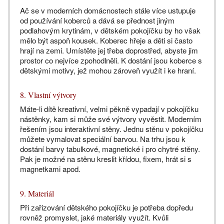
Ač se v moderních domácnostech stále více ustupuje
od používání koberců a dává se přednost jiným
podlahovým krytinám, v dětském pokojíčku by ho však
mělo být aspoň kousek. Koberec hřeje a děti si často
hrají na zemi. Umístěte jej třeba doprostřed, abyste jim
prostor co nejvíce zpohodlněli. K dostání jsou koberce s
dětskými motivy, jež mohou zároveň využít i ke hraní.
8. Vlastní výtvory
Máte-li dítě kreativní, velmi pěkně vypadají v pokojíčku
nástěnky, kam si může své výtvory vyvěstit. Moderním
řešením jsou interaktivní stěny. Jednu stěnu v pokojíčku
můžete vymalovat speciální barvou. Na trhu jsou k
dostání barvy tabulkové, magnetické i pro chytré stěny.
Pak je možné na stěnu kreslit křídou, fixem, hrát si s
magnetkami apod.
9. Materiál
Při zařizování dětského pokojíčku je potřeba dopředu
rovněž promyslet, jaké materiály využít. Kvůli