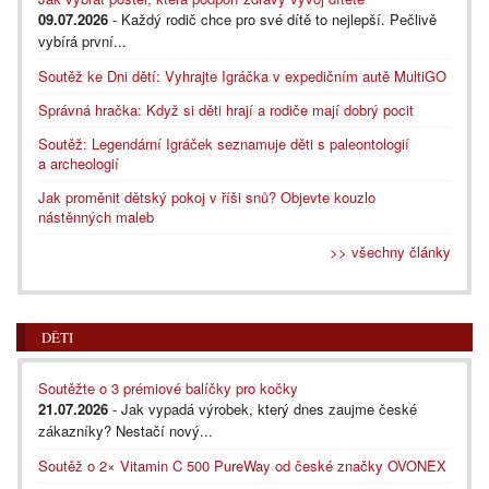
09.07.2026
- Každý rodič chce pro své dítě to nejlepší. Pečlivě
vybírá první...
Soutěž ke Dni dětí: Vyhrajte Igráčka v expedičním autě MultiGO
Správná hračka: Když si děti hrají a rodiče mají dobrý pocit
Soutěž: Legendární Igráček seznamuje děti s paleontologií
a archeologií
Jak proměnit dětský pokoj v říši snů? Objevte kouzlo
nástěnných maleb
>> všechny články
DĚTI
Soutěžte o 3 prémiové balíčky pro kočky
21.07.2026
- Jak vypadá výrobek, který dnes zaujme české
zákazníky? Nestačí nový...
Soutěž o 2× Vitamin C 500 PureWay od české značky OVONEX