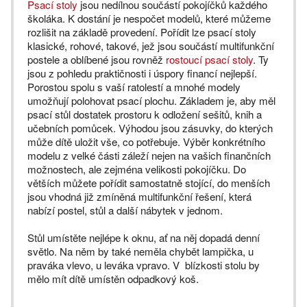
Psací stoly
jsou nedílnou součástí pokojíčků každého
školáka. K dostání je nespočet modelů, které můžeme
rozlišit na základě provedení. Pořídit lze psací stoly
klasické, rohové, takové, jež jsou součástí multifunkční
postele a oblíbené jsou rovněž
rostoucí psací stoly
. Ty
jsou z pohledu praktičnosti i úspory financí nejlepší.
Porostou spolu s vaší ratolestí a mnohé modely
umožňují polohovat psací plochu. Základem je, aby měl
psací stůl dostatek prostoru k odložení sešitů, knih a
učebních pomůcek. Výhodou jsou zásuvky, do kterých
může dítě uložit vše, co potřebuje. Výběr konkrétního
modelu z velké části záleží nejen na vašich finančních
možnostech, ale zejména velikosti pokojíčku. Do
větších můžete pořídit samostatně stojící, do menších
jsou vhodná již zmíněná multifunkční řešení, která
nabízí postel, stůl a další nábytek v jednom.
Stůl umístěte nejlépe k oknu, ať na něj dopadá denní
světlo. Na něm by také neměla chybět lampička, u
praváka vlevo, u leváka vpravo. V blízkosti stolu by
mělo mít dítě umístěn odpadkový koš.