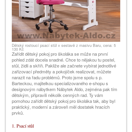
Dětský rostoucí psací stůl v sestavě z masivu Baru, cena: 5
130 Kč
Zařídit dětský pokoj pro školáka se může na první
pohled zdát docela snadné. Chce to nějakou tu postel,
stůl, židli a skříň. Pakliže ale začnete vybírat jednotlivé
zařizovací předměty a pokojíček realizovat, můžete
narazit na řadu problémů. Proto jsme spolu s p.
Barteckou, majitelkou specializovaného e-shopu s
designovým nábytkem Nábytek Aldo, zejména pak tím
dětským, připravili několik cenných rad. Ty vám
pomohou zařídit dětský pokoj pro školáka tak, aby byl
praktický, moderní a zároveň měl dostatek hracích
prvků.
1. Psací stůl