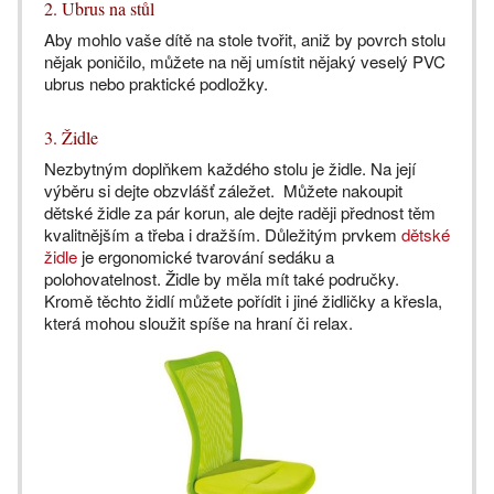
2. Ubrus na stůl
Aby mohlo vaše dítě na stole tvořit, aniž by povrch stolu
nějak poničilo, můžete na něj umístit nějaký veselý PVC
ubrus nebo praktické podložky.
3. Židle
Nezbytným doplňkem každého stolu je židle. Na její
výběru si dejte obzvlášť záležet. Můžete nakoupit
dětské židle za pár korun, ale dejte raději přednost těm
kvalitnějším a třeba i dražším. Důležitým prvkem
dětské
židle
je ergonomické tvarování sedáku a
polohovatelnost. Židle by měla mít také područky.
Kromě těchto židlí můžete pořídit i jiné židličky a křesla,
která mohou sloužit spíše na hraní či relax.