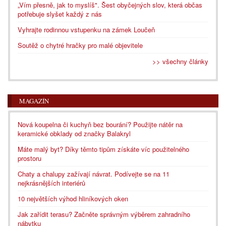
„Vím přesně, jak to myslíš". Šest obyčejných slov, která občas
potřebuje slyšet každý z nás
Vyhrajte rodinnou vstupenku na zámek Loučeň
Soutěž o chytré hračky pro malé objevitele
>> všechny články
MAGAZÍN
Nová koupelna či kuchyň bez bourání? Použijte nátěr na
keramické obklady od značky Balakryl
Máte malý byt? Díky těmto tipům získáte víc použitelného
prostoru
Chaty a chalupy zažívají návrat. Podívejte se na 11
nejkrásnějších interiérů
10 největších výhod hliníkových oken
Jak zařídit terasu? Začněte správným výběrem zahradního
nábytku