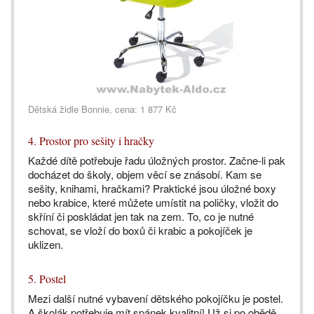
Dětská židle Bonnie, cena: 1 877 Kč
4. Prostor pro sešity i hračky
Každé dítě potřebuje řadu úložných prostor. Začne-li pak
docházet do školy, objem věcí se znásobí. Kam se
sešity, knihami, hračkami? Praktické jsou úložné boxy
nebo krabice, které můžete umístit na poličky, vložit do
skříní či poskládat jen tak na zem. To, co je nutné
schovat, se vloží do boxů či krabic a pokojíček je
uklizen.
5. Postel
Mezi další nutné vybavení dětského pokojíčku je postel.
A školák potřebuje mít spánek kvalitní! Už si po obědě