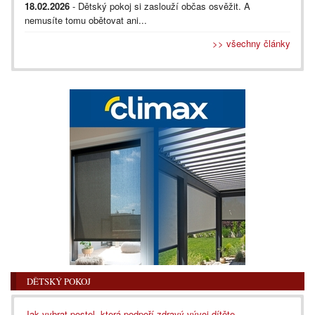
18.02.2026
- Dětský pokoj si zaslouží občas osvěžit. A
nemusíte tomu obětovat ani...
>> všechny články
DĚTSKÝ POKOJ
Jak vybrat postel, která podpoří zdravý vývoj dítěte