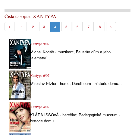
Čísla časopisu XANTYPA
4
<
1
2
3
5
6
7
8
>
Xantypa 9/07
Michal Kocáb - muzikant, Faustův dům a jeho
tajemství...
Xantypa 6/07
Miroslav Etzler - herec, Dorotheum - historie domu...
Xantypa 4/07
KLÁRA ISSOVÁ - herečka; Pedagogické muzeum -
historie domu