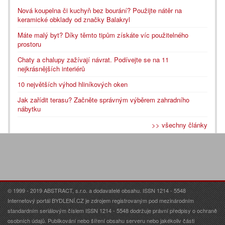
Nová koupelna či kuchyň bez bourání? Použijte nátěr na
keramické obklady od značky Balakryl
Máte malý byt? Díky těmto tipům získáte víc použitelného
prostoru
Chaty a chalupy zažívají návrat. Podívejte se na 11
nejkrásnějších interiérů
10 největších výhod hliníkových oken
Jak zařídit terasu? Začněte správným výběrem zahradního
nábytku
>> všechny články
© 1999 - 2019 ABSTRACT, s.r.o. a dodavatelé obsahu. ISSN 1214 - 5548
Internetový portál BYDLENÍ.CZ je zdrojem registrovaným pod mezinárodním
standardním seriálovým číslem ISSN 1214 - 5548 dodržuje právní předpisy o ochraně
osobních údajů. Publikování nebo šíření obsahu serveru nebo jakékoliv části