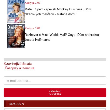
Xantypa 3/07
Matěj Rupert - zpěvák Monkey Business; Dům
plzeňských měšťanů - historie domu
Xantypa 2/07
Rozhovor s Miss World; Malíř Goya, Dům architekta
Josefa Hoffmanna
Související témata
Časopisy a literatura
Odebírat
newsletter
MAGAZÍN