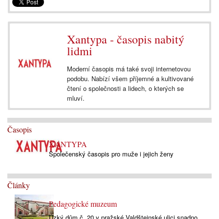
Xantypa - časopis nabitý
lidmi
Moderní časopis má také svoji internetovou
podobu. Nabízí všem příjemné a kultivované
čtení o společnosti a lidech, o kterých se
mluví.
Časopis
XANTYPA
Společenský časopis pro muže i jejich ženy
Články
Pedagogické muzeum
Úzký dům č. 20 v pražské Valdštejnské ulici snadno