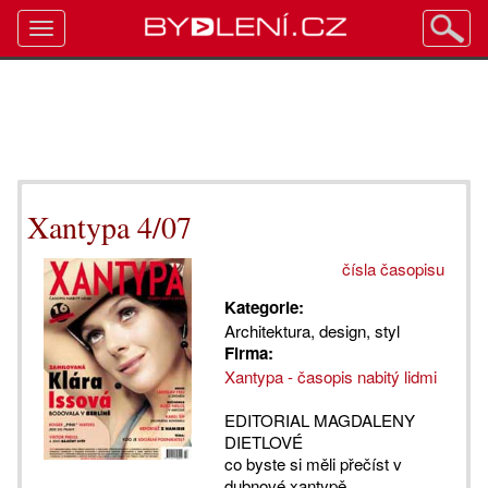
Toggle
navigation
Xantypa 4/07
čísla časopisu
Kategorie:
Architektura, design, styl
Firma:
Xantypa - časopis nabitý lidmi
EDITORIAL MAGDALENY
DIETLOVÉ
co byste si měli přečíst v
dubnové xantypě