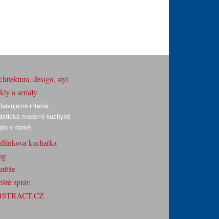
hitektura, design, styl
ly a seriály
bavujeme interiér
aktická moderní kuchyně
plo v domě
dlínkova kuchařka
og
utěže
iště zpráv
BSTRACT.CZ