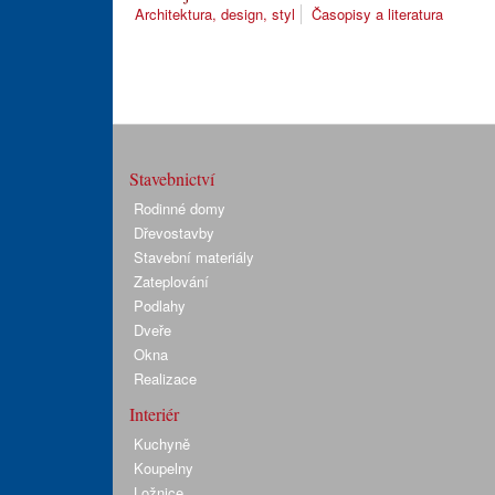
Architektura, design, styl
Časopisy a literatura
Stavebnictví
Rodinné domy
Dřevostavby
Stavební materiály
Zateplování
Podlahy
Dveře
Okna
Realizace
Interiér
Kuchyně
Koupelny
Ložnice