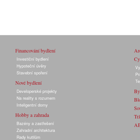
Financování bydlení
Arc
Cyk
Investiční bydlení
Hypoteční úvěry
Vy
Stavební spoření
Pr
Te
Nové bydlení
By
Developerské projekty
Na reality s rozumem
Bl
Inteligentní domy
So
Hobby a zahrada
Trž
Bazény a zastřešení
A
Zahradní architektura
Rady kutilům