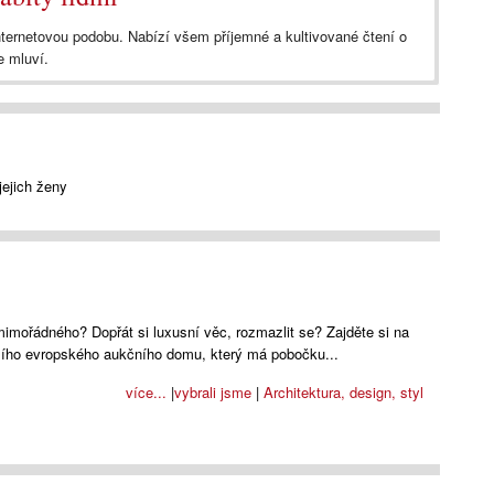
nternetovou podobu. Nabízí všem příjemné a kultivované čtení o
e mluví.
ejich ženy
mimořádného? Dopřát si luxusní věc, rozmazlit se? Zajděte si na
tšího evropského aukčního domu, který má pobočku...
více...
|
vybrali jsme
|
Architektura, design, styl