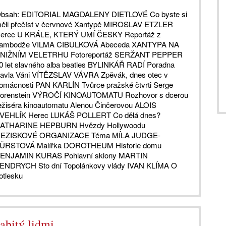
bsah: EDITORIAL MAGDALENY DIETLOVÉ Co byste si
ěli přečíst v červnové Xantypě MIROSLAV ETZLER
erec U KRÁLE, KTERÝ UMÍ ČESKY Reportáž z
ambodže VILMA CIBULKOVÁ Abeceda XANTYPA NA
NIŽNÍM VELETRHU Fotoreportáž SERŽANT PEPPER
0 let slavného alba beatles BYLINKÁŘ RADÍ Poradna
avla Váni VÍTĚZSLAV VÁVRA Zpěvák, dnes otec v
omácnosti PAN KARLÍN Tvůrce pražské čtvrti Serge
orenstein VÝROČÍ KINOAUTOMATU Rozhovor s dcerou
ežiséra kinoautomatu Alenou Činčerovou ALOIS
VEHLÍK Herec LUKÁŠ POLLERT Co dělá dnes?
ATHARINE HEPBURN Hvězdy Hollywoodu
EZISKOVÉ ORGANIZACE Téma MÍLA JUDGE-
ÜRSTOVÁ Malířka DOROTHEUM Historie domu
ENJAMIN KURAS Pohlavní sklony MARTIN
ENDRYCH Sto dní Topolánkovy vlády IVAN KLÍMA O
otlesku
abitý lidmi