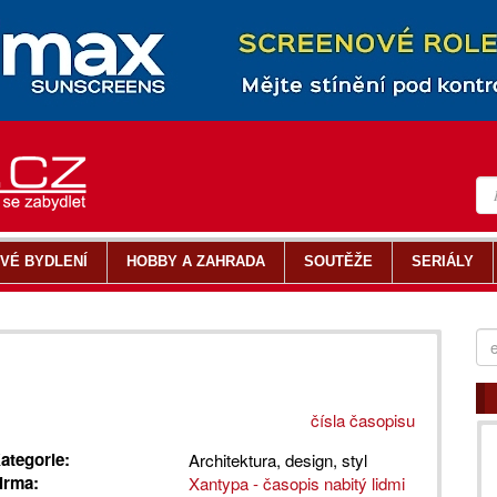
VÉ BYDLENÍ
HOBBY A ZAHRADA
SOUTĚŽE
SERIÁLY
čísla časopisu
ategorie:
Architektura, design, styl
irma:
Xantypa - časopis nabitý lidmi