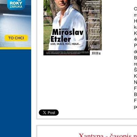
O
m
H
k
K
4
P
d
B
r
Š
K
N
F
B
F
p
Xantypa - časopis n