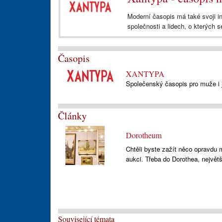
Moderní časopis má také svoji i
společnosti a lidech, o kterých s
Časopis
XANTYPA
Společenský časopis pro muže i j
Články
Dorotheum
Chtěli byste zažít něco opravdu 
aukci. Třeba do Dorothea, nejvě
Související témata