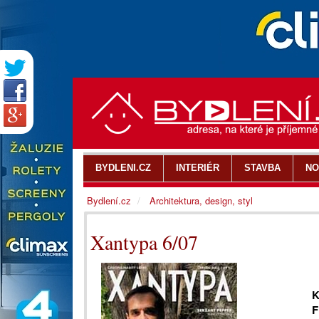
BYDLENI.CZ
INTERIÉR
STAVBA
NO
Bydlení.cz
Architektura, design, styl
Xantypa 6/07
K
F