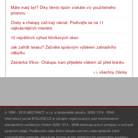
Máte malý byt? Díky těmto tipům získáte víc použitelného
prostoru
Chaty a chalupy zažívají návrat. Podívejte se na 11
nejkrásnějších interiérů
10 největších výhod hliníkových oken
Jak zařídit terasu? Začněte správným výběrem zahradního
nábytku
Zastávka Vlkov: Chalupa, kam přijedete vlakem až před branku
>> všechny články
© 1999 - 2019 ABSTRACT, s.r.o. a dodavatelé obsahu. ISSN 1214 - 5548
Internetový portál BYDLENÍ.CZ je zdrojem registrovaným pod mezinárodním
standardním seriálovým číslem ISSN 1214 - 5548 dodržuje právní předpisy o ochraně
osobních údajů. Publikování nebo šíření obsahu serveru nebo jakékoliv části
zveřejněného materiálu jakoukoliv formou je bez předchozího písemného souhlasu