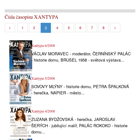
Čísla časopisu XANTYPA
3
<
1
2
4
5
6
7
8
>
Xantypa 6/2008
VÁCLAV MORAVEC - moderátor, ČERNÍNSKÝ PALÁC
- historie domu, BRUSEL 1958 - světová výstava...
Xantypa 5/2008
SOVOVY MLÝNY - historie domu, PETRA ŠPALKOVÁ
- herečka, NAPIER - město...
Xantypa 4/2008
ZUZANA BYDŽOVSKÁ - herečka, JAROSLAV
ŠERÝCH - jubilující malíř, PALÁC ROKOKO - historie
domu...