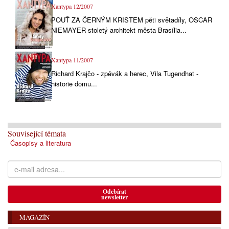
Xantypa 12/2007
POUŤ ZA ČERNÝM KRISTEM pěti světadíly, OSCAR
NIEMAYER stoletý architekt města Brasília...
Xantypa 11/2007
Richard Krajčo - zpěvák a herec, Vila Tugendhat -
historie domu...
Související témata
Časopisy a literatura
Odebírat
newsletter
MAGAZÍN