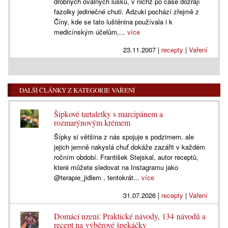
drobných oválných lusků, v nichž po čase dozrají
fazolky jedinečné chuti. Adzuki pochází zřejmě z
Číny, kde se tato luštěnina používala i k
medicínským účelům,...
více
23.11.2007
|
recepty
|
Vaření
DALŠÍ ČLÁNKY Z KATEGORIE VAŘENÍ
Šípkové tartaletky s marcipánem a
rozmarýnovým krémem
Šípky si většina z nás spojuje s podzimem, ale
jejich jemně nakyslá chuť dokáže zazářit v každém
ročním období. František Stejskal, autor receptů,
které můžete sledovat na Instagramu jako
@terapie_jidlem , tentokrát...
více
31.07.2026
|
recepty
|
Vaření
Domácí uzení: Praktické návody, 134 návodů a
recept na výběrové špekáčky