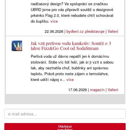
nadčasový design? Ve spolupráci se značkou
UBRD jsme pro vás připravili soutěž o designové
prkénko Flag 2.0, které nebudete chtít schovávat
do šuplíku.
více
22.06.2026
|
bydlení.cz představuje
|
Vaření
Jak vzít perlivou vodu kamkoliv: Soutěž o 3
lahve Fizz&Go Cool od SodaStream
Perlivá voda už dávno nepatří jen k domácímu
stolování. Stále víc lidí řeší, jak si ji vzít s sebou
tak, aby neztratila chuť, bublinky ani správnou
teplotu. Právě proto roste zájem o termolahve,
které udrží nápoj v...
více
17.06.2026
|
magazín
|
Vaření
Odebírat
newsletter