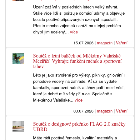
Uzení zažívá v posledních letech velký návrat.
Stále více lidí si pořizuje domácí udírny a objevuje
kouzlo poctivě připravených uzených specialit.
Přesto mnoho zájemců naráží na stejný problém –
chybí jim ucelený...
více
15.07.2026
|
magazín
|
Vaření
Soutěž o letní balíček od Mlékárny Valašské
Meziříčí: Vyhrajte funkční ručník a sportovní
láhev
Léto je jako stvořené pro výlety, pikniky, grilování i
pohodové večery na zahradě. Ať už se vydáte
kamkoliv, sportovní ručník a láhev patří mezi věci,
které je dobré mít vždy při ruce. Společně s
Mlékárnou Valašské...
více
03.07.2026
|
magazín
|
Vaření
Soutěž o designové prkénko FLAG 2.0 značky
UBRD
Máte rádi poctivé řemeslo, kvalitní materiály a