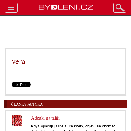
Toggle
navigation
vera
ČLÁNKY AUTORA
Adzuki na talíři
Když opadají jasně žluté květy, objeví se chomáč