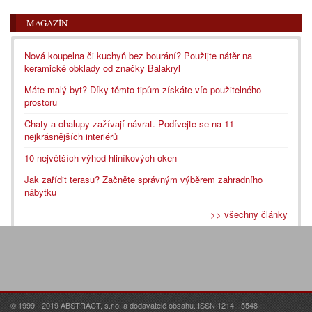
MAGAZÍN
Nová koupelna či kuchyň bez bourání? Použijte nátěr na
keramické obklady od značky Balakryl
Máte malý byt? Díky těmto tipům získáte víc použitelného
prostoru
Chaty a chalupy zažívají návrat. Podívejte se na 11
nejkrásnějších interiérů
10 největších výhod hliníkových oken
Jak zařídit terasu? Začněte správným výběrem zahradního
nábytku
>> všechny články
© 1999 - 2019 ABSTRACT, s.r.o. a dodavatelé obsahu. ISSN 1214 - 5548