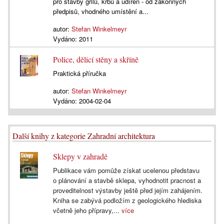
pro stavby grilů, krbů a udíren - od zákonných
předpisů, vhodného umístění a...
autor:
Stefan Winkelmeyr
Vydáno:
2011
Police, dělicí stěny a skříně
Praktická příručka
autor:
Stefan Winkelmeyr
Vydáno:
2004-02-04
Další knihy z kategorie Zahradní architektura
Sklepy v zahradě
Publikace vám pomůže získat ucelenou představu
o plánování a stavbě sklepa, vyhodnotit pracnost a
proveditelnost výstavby ještě před jejím zahájením.
Kniha se zabývá podložím z geologického hlediska
včetně jeho přípravy,...
více