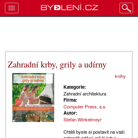
Toggle
navigation
Zahradní krby, grily a udírny
knihy
Kategorie:
Zahradní architektura
Firma:
Computer Press, a.s.
Autor:
Stefan Winkelmeyr
Chtěli byste si postavit na vaši
zahradě zděný gril či krb s