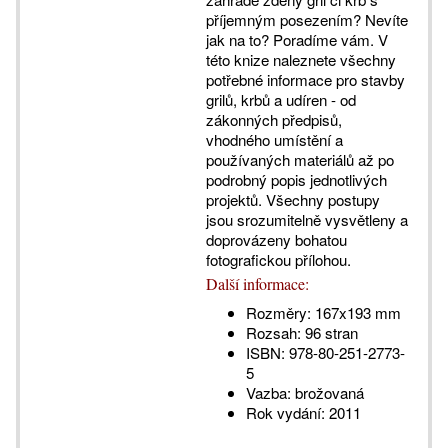
příjemným posezením? Nevíte
jak na to? Poradíme vám. V
této knize naleznete všechny
potřebné informace pro stavby
grilů, krbů a udíren - od
zákonných předpisů,
vhodného umístění a
používaných materiálů až po
podrobný popis jednotlivých
projektů. Všechny postupy
jsou srozumitelně vysvětleny a
doprovázeny bohatou
fotografickou přílohou.
Další informace:
Rozměry:
167x193 mm
Rozsah:
96 stran
ISBN:
978-80-251-2773-
5
Vazba:
brožovaná
Rok vydání:
2011