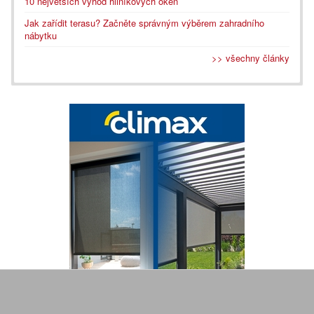
10 největších výhod hliníkových oken
Jak zařídit terasu? Začněte správným výběrem zahradního
nábytku
>> všechny články