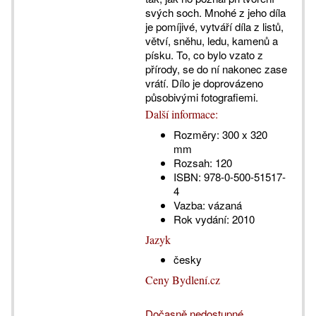
svých soch. Mnohé z jeho díla
je pomíjivé, vytváří díla z listů,
větví, sněhu, ledu, kamenů a
písku. To, co bylo vzato z
přírody, se do ní nakonec zase
vrátí. Dílo je doprovázeno
působivými fotografiemi.
Další informace:
Rozměry:
300 x 320
mm
Rozsah:
120
ISBN:
978-0-500-51517-
4
Vazba:
vázaná
Rok vydání:
2010
Jazyk
česky
Ceny Bydlení.cz
Dočasně nedostupné