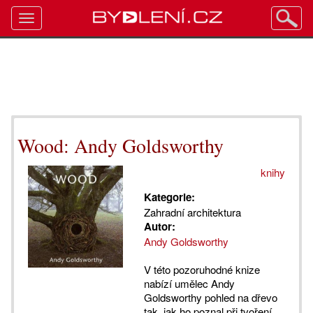
Toggle
navigation
Wood: Andy Goldsworthy
knihy
Kategorie:
Zahradní architektura
Autor:
Andy Goldsworthy
V této pozoruhodné knize
nabízí umělec Andy
Goldsworthy pohled na dřevo
tak, jak ho poznal při tvoření