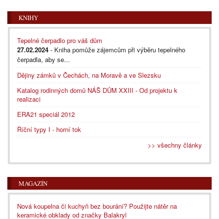
KNIHY
Tepelné čerpadlo pro váš dům
27.02.2024
- Kniha pomůže zájemcům při výběru tepelného
čerpadla, aby se...
Dějiny zámků v Čechách, na Moravě a ve Slezsku
Katalog rodinných domů NÁŠ DŮM XXIII - Od projektu k
realizaci
ERA21 speciál 2012
Říční typy I - horní tok
>> všechny články
MAGAZÍN
Nová koupelna či kuchyň bez bourání? Použijte nátěr na
keramické obklady od značky Balakryl