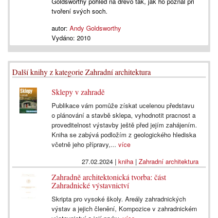
Goldsworthy pohled na dřevo tak, jak ho poznal při
tvoření svých soch.
autor:
Andy Goldsworthy
Vydáno:
2010
Další knihy z kategorie Zahradní architektura
Sklepy v zahradě
Publikace vám pomůže získat ucelenou představu
o plánování a stavbě sklepa, vyhodnotit pracnost a
proveditelnost výstavby ještě před jejím zahájením.
Kniha se zabývá podložím z geologického hlediska
včetně jeho přípravy,...
více
27.02.2024
|
kniha
|
Zahradní architektura
Zahradně architektonická tvorba: část
Zahradnické výstavnictví
Skripta pro vysoké školy. Areály zahradnických
výstav a jejich členění, Kompozice v zahradnickém