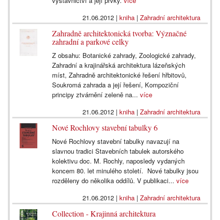
výstavnictví a její prvky.
více
21.06.2012
|
kniha
|
Zahradní architektura
Zahradně architektonická tvorba: Význačné
zahradní a parkové celky
Z obsahu: Botanické zahrady, Zoologické zahrady,
Zahradní a krajinářská architektura lázeňských
míst, Zahradně architektonické řešení hřbitovů,
Soukromá zahrada a její řešení, Kompoziční
principy ztvárnění zeleně na...
více
21.06.2012
|
kniha
|
Zahradní architektura
Nové Rochlovy stavební tabulky 6
Nové Rochlovy stavební tabulky navazují na
slavnou tradici Stavebních tabulek autorského
kolektivu doc. M. Rochly, naposledy vydaných
koncem 80. let minulého století. Nové tabulky jsou
rozděleny do několika oddílů. V publikaci...
více
21.06.2012
|
kniha
|
Zahradní architektura
Collection - Krajinná architektura