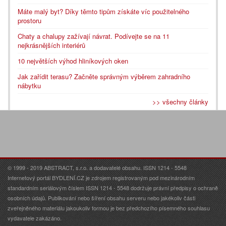
Máte malý byt? Díky těmto tipům získáte víc použitelného
prostoru
Chaty a chalupy zažívají návrat. Podívejte se na 11
nejkrásnějších interiérů
10 největších výhod hliníkových oken
Jak zařídit terasu? Začněte správným výběrem zahradního
nábytku
>> všechny články
© 1999 - 2019 ABSTRACT, s.r.o. a dodavatelé obsahu. ISSN 1214 - 5548
Internetový portál BYDLENÍ.CZ je zdrojem registrovaným pod mezinárodním
standardním seriálovým číslem ISSN 1214 - 5548 dodržuje právní předpisy o ochraně
osobních údajů. Publikování nebo šíření obsahu serveru nebo jakékoliv části
zveřejněného materiálu jakoukoliv formou je bez předchozího písemného souhlasu
vydavatele zakázáno.