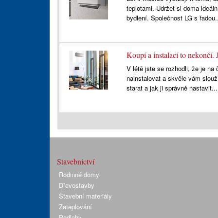
teplotami. Udržet si doma ideál
bydlení. Společnost LG s řadou.
Koupí a instalací to nekončí. 
V létě jste se rozhodli, že je na č
nainstalovat a skvěle vám slouží
starat a jak ji správně nastavit..
Stavebnictví
Rodinné domy
Dřevostavby
Stavební materiály
Zateplování
Podlahy