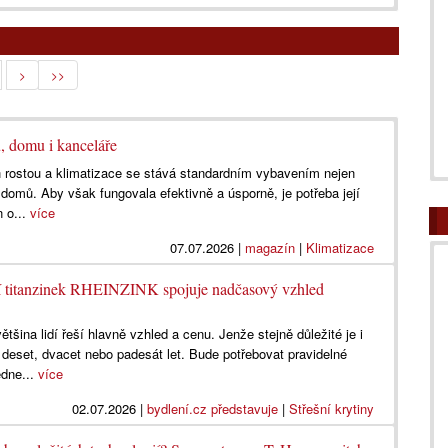
>
>>
u, domu i kanceláře
ch rostou a klimatizace se stává standardním vybavením nejen
h domů. Aby však fungovala efektivně a úsporně, je potřeba její
n o...
více
07.07.2026
|
magazín
|
Klimatizace
dní titanzinek RHEINZINK spojuje nadčasový vzhled
ětšina lidí řeší hlavně vzhled a cenu. Jenže stejně důležité je i
a deset, dvacet nebo padesát let. Bude potřebovat pravidelné
dne...
více
02.07.2026
|
bydlení.cz představuje
|
Střešní krytiny