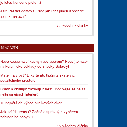
je letos konečně přelstít)
Jarní restart domova: Proč jen utřít prach a vytřídit
šatník nestačí?
>> všechny články
MAGAZÍN
Nová koupelna či kuchyň bez bourání? Použijte nátěr
na keramické obklady od značky Balakryl
Máte malý byt? Díky těmto tipům získáte víc
použitelného prostoru
Chaty a chalupy zažívají návrat. Podívejte se na 11
nejkrásnějších interiérů
10 největších výhod hliníkových oken
Jak zařídit terasu? Začněte správným výběrem
zahradního nábytku
>> všechny články