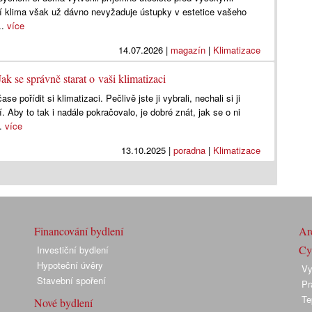
ní klima však už dávno nevyžaduje ústupky v estetice vašeho
..
více
14.07.2026
|
magazín
|
Klimatizace
Jak se správně starat o vaši klimatizaci
ase pořídit si klimatizaci. Pečlivě jste ji vybrali, nechali si ji
. Aby to tak i nadále pokračovalo, je dobré znát, jak se o ni
..
více
13.10.2025
|
poradna
|
Klimatizace
Financování bydlení
Arc
Cyk
Investiční bydlení
Hypoteční úvěry
Vy
Stavební spoření
Pr
Te
Nové bydlení