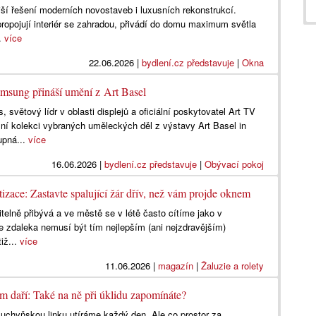
jší řešení moderních novostaveb i luxusních rekonstrukcí.
ropojují interiér se zahradou, přivádí do domu maximum světla
..
více
22.06.2026
|
bydlení.cz představuje
|
Okna
Samsung přináší umění z Art Basel
světový lídr v oblasti displejů a oficiální poskytovatel Art TV
ální kolekci vybraných uměleckých děl z výstavy Art Basel in
upná...
více
16.06.2026
|
bydlení.cz představuje
|
Obývací pokoj
izace: Zastavte spalující žár dřív, než vám projde oknem
telně přibývá a ve městě se v létě často cítíme jako v
le zdaleka nemusí být tím nejlepším (ani nejzdravějším)
iž...
více
11.06.2026
|
magazín
|
Žaluzie a rolety
ám daří: Také na ně při úklidu zapomínáte?
uchyňskou linku utíráme každý den. Ale co prostor za