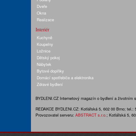
Dveře
Okna
Realizace
Interiér
Kuchyně
Koupelny
Ložnice
Dětský pokoj
Nábytek
Bytové doplňky
Domácí spotřebiče a elektronika
Zdravé bydlení
BYDLENI.CZ
Internetový magazín o bydlení a životním sty
REDAKCE BYDLENI.CZ:
Kotlářská 5, 602 00 Brno;
tel.:
Provozovatel serveru:
ABSTRACT s.r.o.
; Kotlářská 5, 6