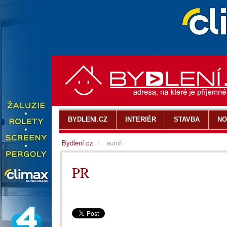
BYDLENI.CZ
INTERIÉR
STAVBA
NO
Bydlení.cz
autoři
PR