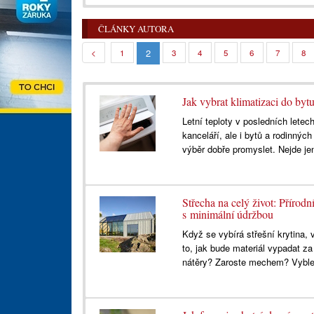
ČLÁNKY AUTORA
2
<
1
3
4
5
6
7
8
Jak vybrat klimatizaci do byt
Letní teploty v posledních lete
kanceláří, ale i bytů a rodinnýc
výběr dobře promyslet. Nejde je
Střecha na celý život: Příro
s minimální údržbou
Když se vybírá střešní krytina, v
to, jak bude materiál vypadat z
nátěry? Zaroste mechem? Vyble