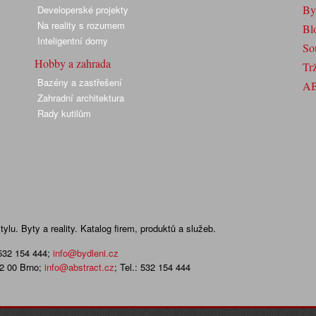
By
Developerské projekty
Na reality s rozumem
Bl
Inteligentní domy
So
Hobby a zahrada
Trž
Bazény a zastřešení
A
Zahradní architektura
Rady kutilům
lu. Byty a reality. Katalog firem, produktů a služeb.
 532 154 444
;
info@bydleni.cz
02 00 Brno;
info@abstract.cz
; Tel.: 532 154 444