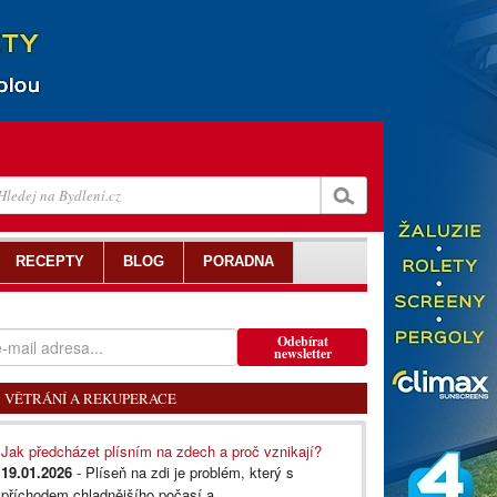
RECEPTY
BLOG
PORADNA
Odebírat
newsletter
VĚTRÁNÍ A REKUPERACE
Jak předcházet plísním na zdech a proč vznikají?
19.01.2026
- Plíseň na zdi je problém, který s
příchodem chladnějšího počasí a...