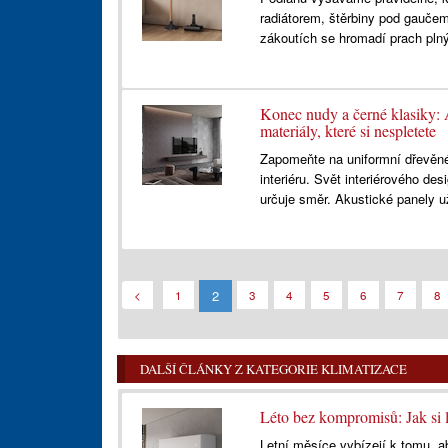
radiátorem, štěrbiny pod gauče
zákoutích se hromadí prach plný
Konec nudy a černé klasiky: 
materiály, které si nespletete
Zapomeňte na uniformní dřevěn
interiéru. Svět interiérového d
určuje směr. Akustické panely u
2
<
1
3
4
5
6
7
8
DALŠÍ ČLÁNKY Z KATEGORIE KLIMATIZACE
Léto bez kompromisů: Jak s
Letní měsíce vybízejí k tomu, a