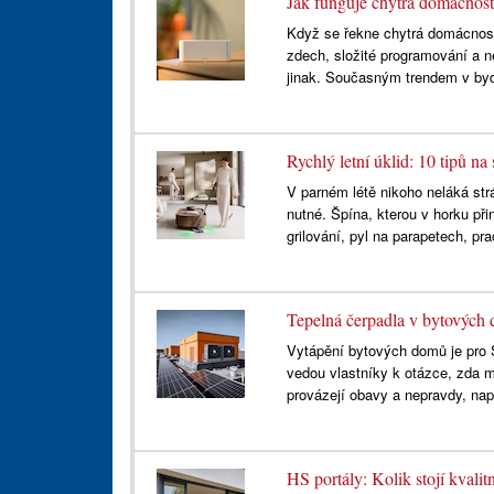
Jak funguje chytrá domácnost
Když se řekne chytrá domácnost,
zdech, složité programování a ne
jinak. Současným trendem v byd
Rychlý letní úklid: 10 tipů n
V parném létě nikoho neláká str
nutné. Špína, kterou v horku př
grilování, pyl na parapetech, pra
Tepelná čerpadla v bytových 
Vytápění bytových domů je pro S
vedou vlastníky k otázce, zda m
provázejí obavy a nepravdy, nap
HS portály: Kolik stojí kvalit