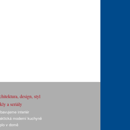
hitektura, design, styl
ly a seriály
bavujeme interiér
aktická moderní kuchyně
plo v domě