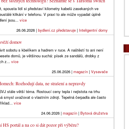
 bez složitých technologií? Seznamte se s TaHoma switch
 spousta lidí si představí kilometry kabelů zasekaných ve
ustálé klikání v telefonu. V praxi to ale může vypadat úplně
lení jsou...
více
26.06.2026
|
bydlení.cz představuje
|
Inteligentní domy
a svěží domov
ávit sobotu s kbelíkem a hadrem v ruce. A naštěstí to ani není
inesete domů, je většinou suchá: písek ze sandálů, drobky z
ch z...
více
25.06.2026
|
magazín
|
Vysavače
domech: Rozhodují data, ne strašení a nepravdy
VJ stále větší téma. Rostoucí ceny tepla i nejistota na trhu
á smysl uvažovat o vlastním zdroji. Tepelná čerpadla ale často
říklad...
více
24.06.2026
|
magazín
|
Bytová družstva
ní HS portál a na co si dát pozor při výběru?