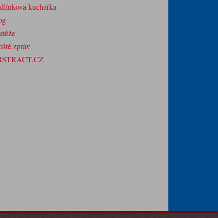
dlínkova kuchařka
og
utěže
iště zpráv
BSTRACT.CZ