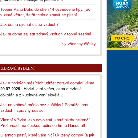
Topení Pánu Bohu do oken? 4 osvědčené tipy, jak
v zimě větrat, šetřit teplo a zbavit se plísní
Jak doma dýchat čistší vzduch?
Jak si doma zajistit zdravý vzduch v topné sezóně
>> všechny články
ZDRAVÉ BYDLENÍ
Jak v horkých měsících udržet zdravé domácí klima
29.07.2026
- Horký letní večer, okna otevřená
dokořán a z kuchyně voní skvělá...
Jak na voňavé prádlo bez sušičky? Pomůže jarní
vzduch i správný sušák
Vlastní vířivka jako dovolená, která nikdy nekončí.
Proč vsadit na českou rodinnou firmu Hanscraft
5 jarních pastí, které vám ničí uklizený domov (a jak