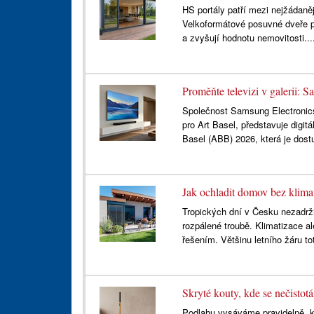
HS portály patří mezi nejžádaně
Velkoformátové posuvné dveře p
a zvyšují hodnotu nemovitosti..
Proměňte televizi v galerii: 
Společnost Samsung Electronics, 
pro Art Basel, představuje digit
Basel (ABB) 2026, která je dost
Jak ochladit domov bez klimat
Tropických dní v Česku nezadrži
rozpálené troubě. Klimatizace a
řešením. Většinu letního žáru tot
Skryté kouty, kde se nečistot
Podlahu vysáváme pravidelně, k