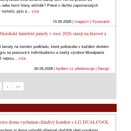
m nebo horní hrany skříněk? Právě v těchto zapomenutých
 roztočů, pylu a...
více
10.06.2026
|
magazín
|
Vysavače
Akustické lamelové panely v roce 2026 sázejí na hravost a
é lamely na černém podkladu, které potkáváte v každém druhém
esignu se posouvá k individualismu a český výrobce Moodpasta
ž nejsou...
více
20.05.2026
|
bydlení.cz představuje
|
Design
>
>>
i letos doma vychutnat chladivý komfort s LG DUALCOOL
bychom si doma vytvořili příjemné útočiště před vysokými