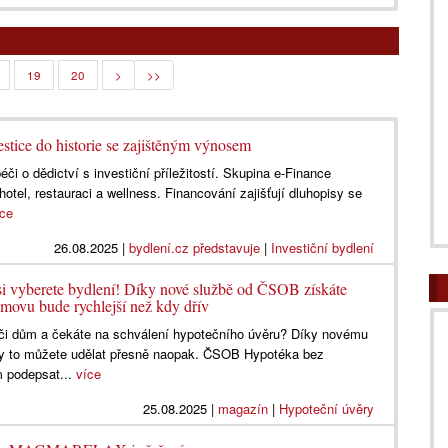
19
20
>
>>
tice do historie se zajištěným výnosem
i o dědictví s investiční příležitostí. Skupina e‑Finance
o hotel, restauraci a wellness. Financování zajišťují dluhopisy se
íce
26.08.2025
|
bydlení.cz představuje
|
Investiční bydlení
 si vyberete bydlení! Díky nové službě od ČSOB získáte
omovu bude rychlejší než kdy dřív
t či dům a čekáte na schválení hypotečního úvěru? Díky novému
y to můžete udělat přesně naopak. ČSOB Hypotéka bez
 podepsat...
více
25.08.2025
|
magazín
|
Hypoteční úvěry