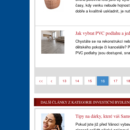
časy, kdy venku nebude hojnost
dobře a kvalitně uskladnit, je nu
Jak vybrat PVC podlahu a jed
Chystáte se na rekonstrukci neb
dětského pokoje či kanceláře? P
PVC podlahy jsou dostupné, sn
16
<<
<
13
14
15
17
1
DALŠÍ ČLÁNKY Z KATEGORIE INVESTIČNÍ BYDLEN
Tipy na dárky, které váš Sa
Pokud jste již před Vánoci vy
alespoň pořídit nějaké zajímavé 