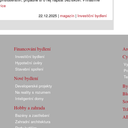
více
22.12.2025
|
magazín
|
Investiční bydlení
Financování bydlení
Arc
Cyk
Investiční bydlení
Hypoteční úvěry
Vy
Stavební spoření
Pr
Te
Nové bydlení
By
Developerské projekty
Na reality s rozumem
Bl
Inteligentní domy
So
Hobby a zahrada
Trž
Bazény a zastřešení
A
Zahradní architektura
Rady kutilům