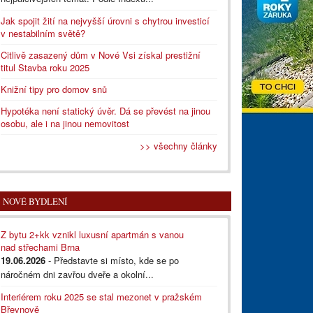
Jak spojit žití na nejvyšší úrovni s chytrou investicí
v nestabilním světě?
Citlivě zasazený dům v Nové Vsi získal prestižní
titul Stavba roku 2025
Knižní tipy pro domov snů
Hypotéka není statický úvěr. Dá se převést na jinou
osobu, ale i na jinou nemovitost
>> všechny články
NOVÉ BYDLENÍ
Z bytu 2+kk vznikl luxusní apartmán s vanou
nad střechami Brna
19.06.2026
- Představte si místo, kde se po
náročném dni zavřou dveře a okolní...
Interiérem roku 2025 se stal mezonet v pražském
Břevnově