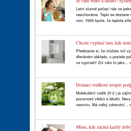
Je vám vedro a dusno? Sy
Letní slunné počasí nás na jednu
neschováme. Teplo se dostane 
noci. Věřili byste, že teplota st
Chcete vypínač tam, kde není
Představte si, že můžete mít vyp
dřevěném obkladu, u postele pol
ve vypínači! Zní vám to jako...
Domácí vodíkové terapie podp
Molekulární vodík (H 2 ) je zaj
pozornosti vědců a lékařů. Nevyr
vesmíru. Má velký zdravotní...
Místo, kde začíná každý dobr