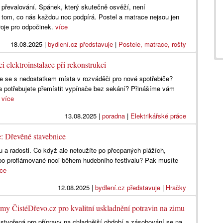
 převalování. Spánek, který skutečně osvěží, není
 tom, co nás každou noc podpírá. Postel a matrace nejsou jen
roje pro odpočinek.
více
18.08.2025
|
bydlení.cz představuje
|
Postele, matrace, rošty
i elektroinstalace při rekonstrukci
te se s nedostatkem místa v rozváděči pro nové spotřebiče?
a potřebujete přemístit vypínače bez sekání? Přinášíme vám
.
více
13.08.2025
|
poradna
|
Elektrikářské práce
: Dřevěné stavebnice
 a radosti. Co když ale netoužíte po přecpaných plážích,
ebo proflámované noci během hudebního festivalu? Pak musíte
íce
12.08.2025
|
bydlení.cz představuje
|
Hračky
rmy ČistéDřevo.cz pro kvalitní uskladnění potravin na zimu
a stvořená pro přípravy na chladnější období a zásobování se na