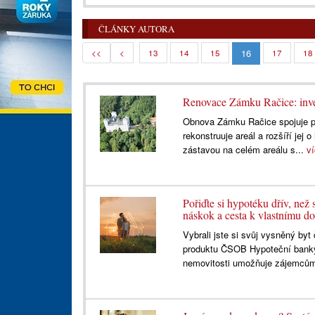
ČLÁNKY AUTORA
16
<<
<
13
14
15
17
18
Renovace Zámku Račice: inves
Obnova Zámku Račice spojuje péč
rekonstruuje areál a rozšíří jej 
zástavou na celém areálu s...
v
Pořiďte si hypotéku dřív, než
náskok a cesta k vlastnímu d
Vybrali jste si svůj vysněný by
produktu ČSOB Hypoteční bank
nemovitosti umožňuje zájemcům