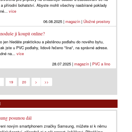
 a přírodní bohatství. Abyste mohli všechny nasbírané poklady
tné...
více
06.08.2025
|
magazín
|
Úložné prostory
noduše ji koupit online?
o jen hledáte praktickou a pěstěnou podlahu do nového bytu,
ak jste u PVC podlahy, lidově řečeno "lina", na správné adrese.
adné na...
více
28.07.2025
|
magazín
|
PVC a lino
8
19
20
>
>>
Í
msung posunou dál
baveni novým smartphonem značky Samsung, můžete si k němu
příslušenství, případně si o něj napsat Ježíškovi. Přinášíme