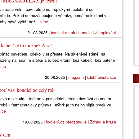
stém MAGMARELAX je řešení
 stranu velmi baví, ale před tropickými teplotami se
všude. Pokud se nezásobujeme větráky, nemáme klid ani v
řechy bývá vyšší než...
více
21.08.2025
|
bydlení.cz představuje
|
Zateplování
 kabel? Je to možné? Ano!
ínač osvětlení, kdekoliv si přejete. Na skleněné stěně, na
ožený na nočním stolku a to bez vrtání, bez kabelů, bez baterie
více
20.08.2025
|
magazín
|
Elektroinstalace
oří vaši kondici po celý rok
ímavá molekula, která se v posledních letech dostává do centra
obil ji farmaceutický průmysl, nýbrž je to nejhojnější prvek ve
více
19.08.2025
|
bydlení.cz představuje
|
Zdraví a krása
ý den