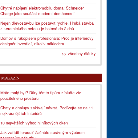
Chytré nabíjení elektromobilu doma: Schneider
Charge jako součást moderní domácnosti
Nejen dřevostavbu lze postavit rychle. Hrubá stavba
z keramického betonu je hotová do 2 dnů
Domov s rukopisem profesionála: Proč je interiérový
designér investicí, nikoliv nákladem
>> všechny články
MAGAZÍN
Máte malý byt? Díky těmto tipům získáte víc
použitelného prostoru
Chaty a chalupy zažívají návrat. Podívejte se na 11
nejkrásnějších interiérů
10 největších výhod hliníkových oken
Jak zařídit terasu? Začněte správným výběrem
zahradního nábytku