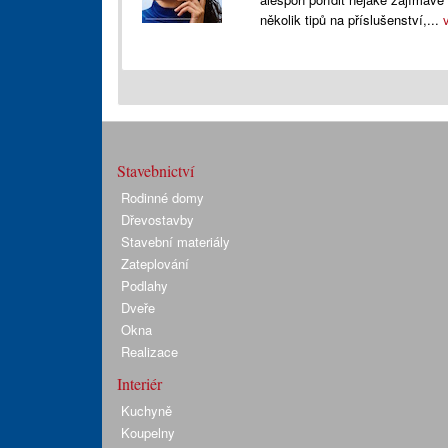
několik tipů na příslušenství,...
Stavebnictví
Rodinné domy
Dřevostavby
Stavební materiály
Zateplování
Podlahy
Dveře
Okna
Realizace
Interiér
Kuchyně
Koupelny