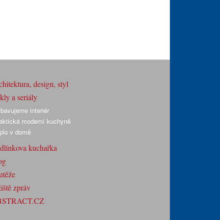
hitektura, design, styl
ly a seriály
bavujeme interiér
aktická moderní kuchyně
plo v domě
dlínkova kuchařka
og
utěže
iště zpráv
BSTRACT.CZ