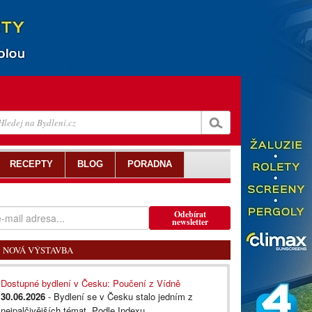
RECEPTY
BLOG
PORADNA
Odebírat
newsletter
NOVÁ VÝSTAVBA
Dostupné bydlení v Česku: Poučení z Vídně
30.06.2026
- Bydlení se v Česku stalo jedním z
nejpalčivějších témat. Podle Indexu...