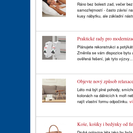
Ráno bez bolesti zad, večer bez
samozřejmostí - často závisí na
kusy nábytku, ale základní nást
Praktické rady pro modernizac
Plánujete rekonstrukci a potýká
Změnila se vám dispozice bytu 
ověřená řešení, jak tyto výzvy..
Objevte nový způsob relaxace
Léto má být plné pohody, smíchu
kolonách na dálnicích k moři n
najít vlastní formu odpočinku.
v
Koše, košíky i bedýnky od fi
Druhá polovina léta jako by byl