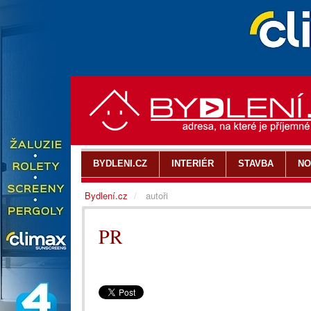
BYDLENI.CZ
INTERIÉR
STAVBA
NO
Bydlení.cz
autoři
PR