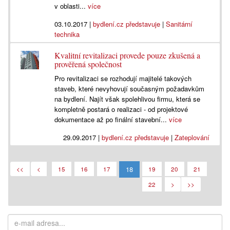
v oblasti...
více
03.10.2017
|
bydlení.cz představuje
|
Sanitární
technika
Kvalitní revitalizaci provede pouze zkušená a
prověřená společnost
Pro revitalizaci se rozhodují majitelé takových
staveb, které nevyhovují současným požadavkům
na bydlení. Najít však spolehlivou firmu, která se
kompletně postará o realizaci - od projektové
dokumentace až po finální stavební...
více
29.09.2017
|
bydlení.cz představuje
|
Zateplování
18
<<
<
15
16
17
19
20
21
22
>
>>