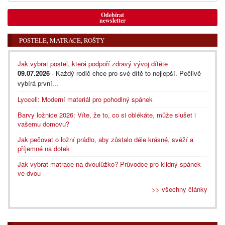
Odebírat
newsletter
POSTELE, MATRACE, ROŠTY
Jak vybrat postel, která podpoří zdravý vývoj dítěte
09.07.2026
- Každý rodič chce pro své dítě to nejlepší. Pečlivě
vybírá první...
Lyocell: Moderní materiál pro pohodlný spánek
Barvy ložnice 2026: Víte, že to, co si oblékáte, může slušet i
vašemu domovu?
Jak pečovat o ložní prádlo, aby zůstalo déle krásné, svěží a
příjemné na dotek
Jak vybrat matrace na dvoulůžko? Průvodce pro klidný spánek
ve dvou
>> všechny články