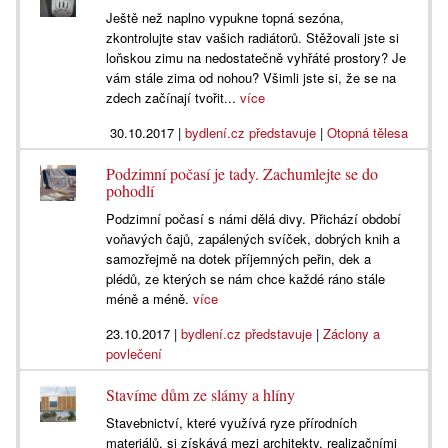
Ještě než naplno vypukne topná sezóna,
zkontrolujte stav vašich radiátorů. Stěžovali jste si
loňskou zimu na nedostatečně vyhřáté prostory? Je
vám stále zima od nohou? Všimli jste si, že se na
zdech začínají tvořit...
více
30.10.2017
|
bydlení.cz představuje
|
Otopná tělesa
Podzimní počasí je tady. Zachumlejte se do
pohodlí
Podzimní počasí s námi dělá divy. Přichází období
voňavých čajů, zapálených svíček, dobrých knih a
samozřejmě na dotek příjemných peřin, dek a
plédů, ze kterých se nám chce každé ráno stále
méně a méně.
více
23.10.2017
|
bydlení.cz představuje
|
Záclony a
povlečení
Stavíme dům ze slámy a hlíny
Stavebnictví, které využívá ryze přírodních
materiálů, si získává mezi architekty, realizačními