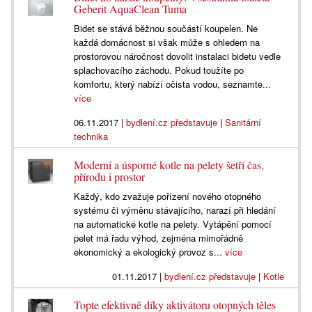
Geberit AquaClean Tuma
Bidet se stává běžnou součástí koupelen. Ne
každá domácnost si však může s ohledem na
prostorovou náročnost dovolit instalaci bidetu vedle
splachovacího záchodu. Pokud toužíte po
komfortu, který nabízí očista vodou, seznamte...
více
06.11.2017
|
bydlení.cz představuje
|
Sanitární
technika
Moderní a úsporné kotle na pelety šetří čas,
přírodu i prostor
Každý, kdo zvažuje pořízení nového otopného
systému či výměnu stávajícího, narazí při hledání
na automatické kotle na pelety. Vytápění pomocí
pelet má řadu výhod, zejména mimořádně
ekonomický a ekologický provoz s...
více
01.11.2017
|
bydlení.cz představuje
|
Kotle
Topte efektivně díky aktivátoru otopných těles