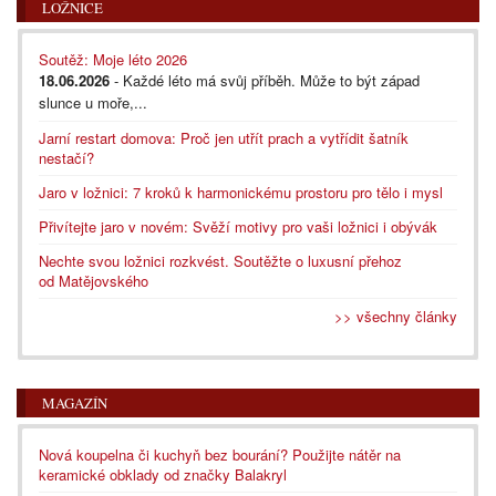
LOŽNICE
Soutěž: Moje léto 2026
18.06.2026
- Každé léto má svůj příběh. Může to být západ
slunce u moře,...
Jarní restart domova: Proč jen utřít prach a vytřídit šatník
nestačí?
Jaro v ložnici: 7 kroků k harmonickému prostoru pro tělo i mysl
Přivítejte jaro v novém: Svěží motivy pro vaši ložnici i obývák
Nechte svou ložnici rozkvést. Soutěžte o luxusní přehoz
od Matějovského
>> všechny články
MAGAZÍN
Nová koupelna či kuchyň bez bourání? Použijte nátěr na
keramické obklady od značky Balakryl