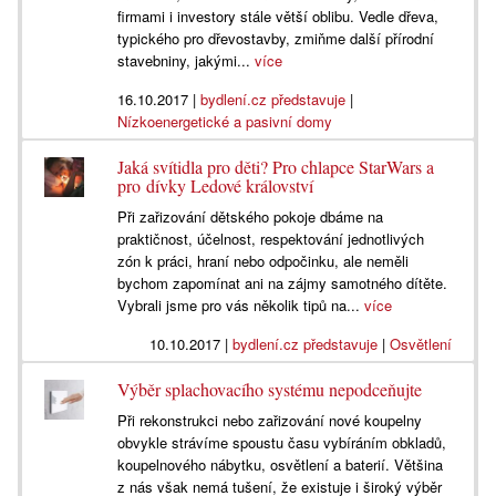
firmami i investory stále větší oblibu. Vedle dřeva,
typického pro dřevostavby, zmiňme další přírodní
stavebniny, jakými...
více
16.10.2017
|
bydlení.cz představuje
|
Nízkoenergetické a pasivní domy
Jaká svítidla pro děti? Pro chlapce StarWars a
pro dívky Ledové království
Při zařizování dětského pokoje dbáme na
praktičnost, účelnost, respektování jednotlivých
zón k práci, hraní nebo odpočinku, ale neměli
bychom zapomínat ani na zájmy samotného dítěte.
Vybrali jsme pro vás několik tipů na...
více
10.10.2017
|
bydlení.cz představuje
|
Osvětlení
Výběr splachovacího systému nepodceňujte
Při rekonstrukci nebo zařizování nové koupelny
obvykle strávíme spoustu času vybíráním obkladů,
koupelnového nábytku, osvětlení a baterií. Většina
z nás však nemá tušení, že existuje i široký výběr