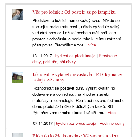
Vše pro ložnici: Od postele až po lampičku
Představu o ložnici máme každý svou. Někdo se
spokojí s malou místností, někdo vyžaduje velký
vzdušný prostor. Ložnici bychom měli brát jako
prostor k odpočinku a podle toho k jejímu zařízení
přistupovat. Přemýšlíme zde...
více
13.11.2017
|
bydlení.cz představuje
|
Prošívané
deky, polštáře, přikrývky
Jak ideálně vytápět dřevostavbu: RD Rýmařov
testuje své domy
Rozhodnout se postavit dům, vybrat kvalitního
dodavatele a dohlédnout na vhodné stavební
materiály a technologie. Realizaci nového rodinného
domu předchází několik důležitých kroků. RD
Rýmařov vám mnoho starostí ušetří, na...
více
07.11.2017
|
bydlení.cz představuje
|
Rodinné domy
Bidet do každé koupelny: Všestranná toaleta