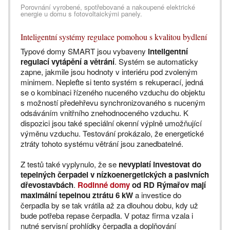
Porovnání vyrobené, spotřebované a nakoupené elektrické
energie u domu s fotovoltaickými panely.
Inteligentní systémy regulace pomohou s kvalitou bydlení
Typové domy SMART jsou vybaveny
inteligentní
regulací vytápění a větrání
. Systém se automaticky
zapne, jakmile jsou hodnoty v interiéru pod zvoleným
minimem. Nepleťte si tento systém s rekuperací, jedná
se o kombinaci řízeného nuceného vzduchu do objektu
s možností předehřevu synchronizovaného s nuceným
odsáváním vnitřního znehodnoceného vzduchu. K
dispozici jsou také speciální okenní výplně umožňující
výměnu vzduchu. Testování prokázalo, že energetické
ztráty tohoto systému větrání jsou zanedbatelné.
Z testů také vyplynulo, že se
nevyplatí investovat do
tepelných čerpadel v nízkoenergetických a pasivních
dřevostavbách
.
Rodinné domy
od RD Rýmařov mají
maximální tepelnou ztrátu 6 kW
a investice do
čerpadla by se tak vrátila až za dlouhou dobu, kdy už
bude potřeba repase čerpadla. V potaz firma vzala i
nutné servisní prohlídky čerpadla a doplňování