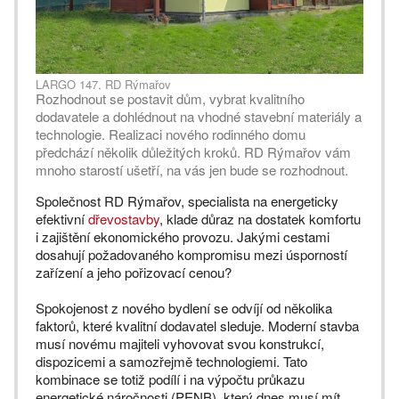
LARGO 147, RD Rýmařov
Rozhodnout se postavit dům, vybrat kvalitního
dodavatele a dohlédnout na vhodné stavební materiály a
technologie. Realizaci nového rodinného domu
předchází několik důležitých kroků. RD Rýmařov vám
mnoho starostí ušetří, na vás jen bude se rozhodnout.
Společnost RD Rýmařov, specialista na energeticky
efektivní
dřevostavby
, klade důraz na dostatek komfortu
i zajištění ekonomického provozu. Jakými cestami
dosahují požadovaného kompromisu mezi úsporností
zařízení a jeho pořizovací cenou?
Spokojenost z nového bydlení se odvíjí od několika
faktorů, které kvalitní dodavatel sleduje. Moderní stavba
musí novému majiteli vyhovovat svou konstrukcí,
dispozicemi a samozřejmě technologiemi. Tato
kombinace se totiž podílí i na výpočtu průkazu
energetické náročnosti (PENB), který dnes musí mít