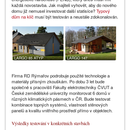
každá novostavba. Jak majiteli vyhovět, aby do nového
domu již nemusel investovat další statisíce?
Typový
dům na klíč
musí být testován a neustále zdokonalován.
LARGO 85 ATYP
LARGO 147
Firma RD Rýmařov podrobuje použité technologie a
materiály přísným zkouškám. Po dobu 3 let bude
společně s pracovišti Fakulty elektrotechniky ČVUT a
České zemědělské univerzity monitorovat 6 domů v
různých klimatických pásmech v ČR. Bude testovat
kombinace topných systémů, vlastnosti stěnových
panelů a kvalitu vnitřního prostředí přímo v objektech.
Výsledky testování v konkrétních stavbách