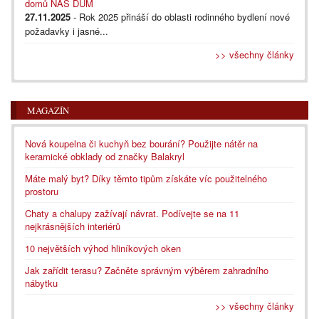
domů NÁŠ DŮM
27.11.2025
- Rok 2025 přináší do oblasti rodinného bydlení nové
požadavky i jasné...
>> všechny články
MAGAZÍN
Nová koupelna či kuchyň bez bourání? Použijte nátěr na
keramické obklady od značky Balakryl
Máte malý byt? Díky těmto tipům získáte víc použitelného
prostoru
Chaty a chalupy zažívají návrat. Podívejte se na 11
nejkrásnějších interiérů
10 největších výhod hliníkových oken
Jak zařídit terasu? Začněte správným výběrem zahradního
nábytku
>> všechny články