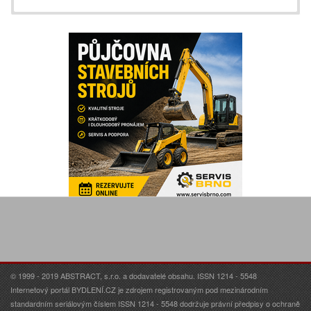
© 1999 - 2019 ABSTRACT, s.r.o. a dodavatelé obsahu. ISSN 1214 - 5548
Internetový portál BYDLENÍ.CZ je zdrojem registrovaným pod mezinárodním
standardním seriálovým číslem ISSN 1214 - 5548 dodržuje právní předpisy o ochraně