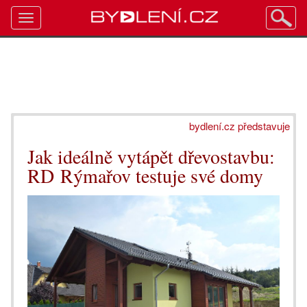
Toggle
navigation
bydlení.cz představuje
Jak ideálně vytápět dřevostavbu:
RD Rýmařov testuje své domy