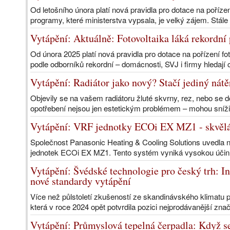
Od letošního února platí nová pravidla pro dotace na pořízen
programy, které ministerstva vypsala, je velký zájem. Stále 
Vytápění: Aktuálně: Fotovoltaika láká rekordní
Od února 2025 platí nová pravidla pro dotace na pořízení fo
podle odborníků rekordní – domácnosti, SVJ i firmy hledají c
Vytápění: Radiátor jako nový? Stačí jediný nátě
Objevily se na vašem radiátoru žluté skvrny, rez, nebo s
opotřebení nejsou jen estetickým problémem – mohou sníži
Vytápění: VRF jednotky ECOi EX MZ1 - skvělá
Společnost Panasonic Heating & Cooling Solutions uvedla 
jednotek ECOi EX MZ1. Tento systém vyniká vysokou účin
Vytápění: Švédské technologie pro český trh: I
nové standardy vytápění
Více než půlstoletí zkušeností ze skandinávského klimatu 
která v roce 2024 opět potvrdila pozici nejprodávanější zna
Vytápění: Průmyslová tepelná čerpadla: Když s