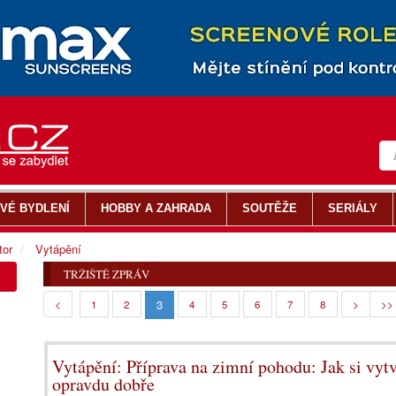
VÉ BYDLENÍ
HOBBY A ZAHRADA
SOUTĚŽE
SERIÁLY
tor
Vytápění
TRŽIŠTĚ ZPRÁV
3
<
1
2
4
5
6
7
8
>
>>
Vytápění: Příprava na zimní pohodu: Jak si vyt
opravdu dobře