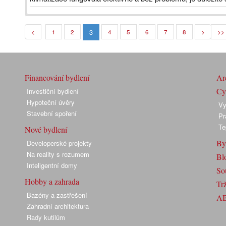
3
<
1
2
4
5
6
7
8
>
>>
Financování bydlení
Arc
Cyk
Investiční bydlení
Hypoteční úvěry
Vy
Stavební spoření
Pr
Te
Nové bydlení
By
Developerské projekty
Na reality s rozumem
Bl
Inteligentní domy
So
Hobby a zahrada
Trž
Bazény a zastřešení
A
Zahradní architektura
Rady kutilům