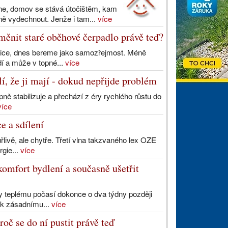
dne, domov se stává útočištěm, kam
ně vydechnout. Jenže i tam...
více
měnit staré oběhové čerpadlo právě teď?
dnice, dnes bereme jako samozřejmost. Méně
dí a může v topné...
více
í, že ji mají - dokud nepřijde problém
ně stabilizuje a přechází z éry rychlého růstu do
více
e a sdílení
livě, ale chytře. Třetí vlna takzvaného lex OZE
rgie...
více
komfort bydlení a současně ušetřit
ky teplému počasí dokonce o dva týdny později
 k zásadnímu...
více
roč se do ní pustit právě teď