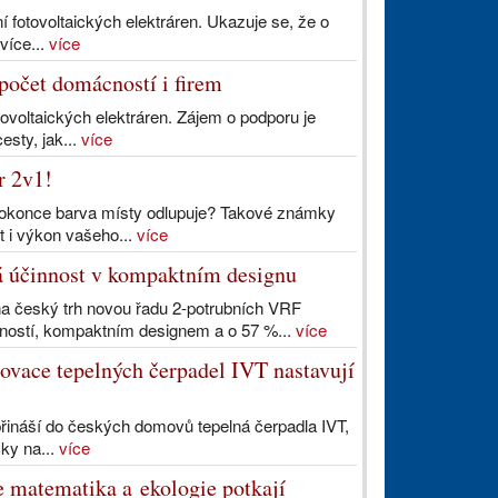
í fotovoltaických elektráren. Ukazuje se, že o
více...
více
 počet domácností i firem
tovoltaických elektráren. Zájem o podporu je
esty, jak...
více
r 2v1!
e dokonce barva místy odlupuje? Takové známky
t i výkon vašeho...
více
 účinnost v kompaktním designu
na český trh novou řadu 2-potrubních VRF
ností, kompaktním designem a o 57 %...
více
novace tepelných čerpadel IVT nastavují
přináší do českých domovů tepelná čerpadla IVT,
čky na...
více
e matematika a ekologie potkají