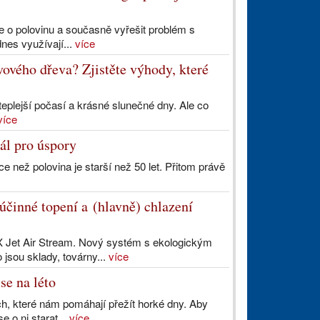
gie o polovinu a současně vyřešit problém s
dnes využívají...
více
ivového dřeva? Zjistěte výhody, které
 teplejší počasí a krásné slunečné dny. Ale co
více
ál pro úspory
e než polovina je starší než 50 let. Přitom právě
činné topení a (hlavně) chlazení
X Jet Air Stream. Nový systém s ekologickým
 jsou sklady, továrny...
více
se na léto
h, které nám pomáhají přežít horké dny. Aby
e o ni starat...
více