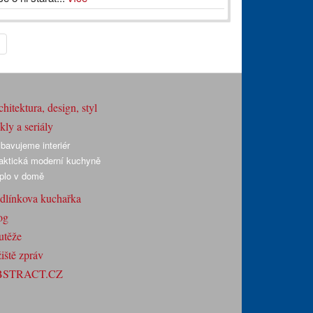
hitektura, design, styl
ly a seriály
bavujeme interiér
aktická moderní kuchyně
plo v domě
dlínkova kuchařka
og
utěže
iště zpráv
BSTRACT.CZ