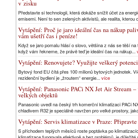
v zisku
Představte si technologii, která dokáže snížit účet za ener
emisemi. Není to sen zelených aktivistů, ale realita, kterou 
Vytápění: Proč je jaro ideální čas na nákup pal
vám ušetří čas i peníze!
Když se jaro pomalu hlásí o slovo, většina z nás se těší na
když vám řekneme, že právě teď je ideální čas na nákup...
Vytápění: Renovujete? Využijte veškerý potenci
Bytový fond EU čítá přes 100 milionů bytových jednotek. Víc
rezidenční bydlení je „žroutem“ energie...
více
Vytápění: Panasonic PACi NX Jet Air Stream – ú
velkých objektů
Panasonic uvedl na český trh komerční klimatizaci PACi N
chladivem R32 je speciálně navržen pro velké prostory, jako
Vytápění: Servis klimatizace v Praze: Připravte 
S příchodem teplých měsíců roste poptávka po klimatizacíc
klimatizace fungovala efektivně a bez problémů, je důležité s