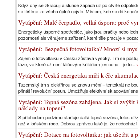
Když dny se zkracují a slunce zapadá už po čtvrté odpole
se těšíme ze všeho úplně nejvíc. Místem, kde se dá koneč
Vytápění: Malé čerpadlo, velká úspora: proč vy
Energeticky úsporné spotřebiče, jako jsou pračky nebo le
pozornosti ale věnujeme zařízení, které tiše pracuje v poza
Vytápění: Bezpečná fotovoltaika? Mnozí si mysl
Zájem o fotovoltaiku v Česku zůstává vysoký. Trh se postup
fáze, ve které už není klíčovým kritériem jen cena – je to...
Vytápění: Česká energetika míří k éře akumulac
Tuzemský trh s elektřinou se znovu mění – tentokrát ne bouř
přináší revoluční posun. Umožňuje efektivní skladování ene
Vytápění: Topná sezóna zahájena. Jak si zvýšit 
náklady na topení?
S příchodem podzimu startuje další topná sezóna, letos dí
než v loňském roce. Dobrou zprávou také je, že nedochází
Vytápění: Dotace na fotovoltaiku: jak ušetřit a p