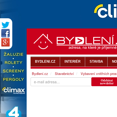
BYDLENI.CZ
INTERIÉR
STAVBA
NO
Bydlení.cz
Stavebnictví
Vybavení vnitřních pros
Odebírat
newsletter