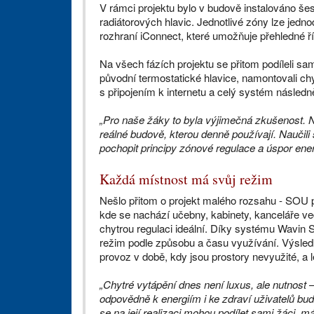
V rámci projektu bylo v budově instalováno šes
radiátorových hlavic. Jednotlivé zóny lze jedn
rozhraní iConnect, které umožňuje přehledné ří
Na všech fázích projektu se přitom podíleli sa
původní termostatické hlavice, namontovali chyt
s připojením k internetu a celý systém následně
„Pro naše žáky to byla výjimečná zkušenost. Ne
reálné budově, kterou denně používají. Naučili
pochopit principy zónové regulace a úspor energ
Každá místnost má svůj režim
Nešlo přitom o projekt malého rozsahu - SOU p
kde se nachází učebny, kabinety, kanceláře ve
chytrou regulaci ideální. Díky systému Wavin S
režim podle způsobu a času využívání. Výsled
provoz v době, kdy jsou prostory nevyužité, a l
„Chytré vytápění dnes není luxus, ale nutnost 
odpovědně k energiím i ke zdraví uživatelů bu
se na její realizaci mohou podílet sami žáci, 