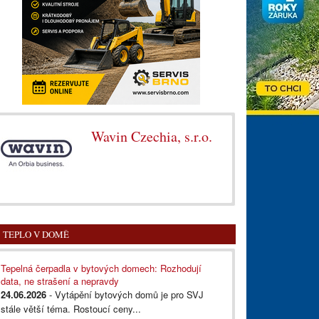
Wavin Czechia, s.r.o.
TEPLO V DOMĚ
Tepelná čerpadla v bytových domech: Rozhodují
data, ne strašení a nepravdy
24.06.2026
- Vytápění bytových domů je pro SVJ
stále větší téma. Rostoucí ceny...