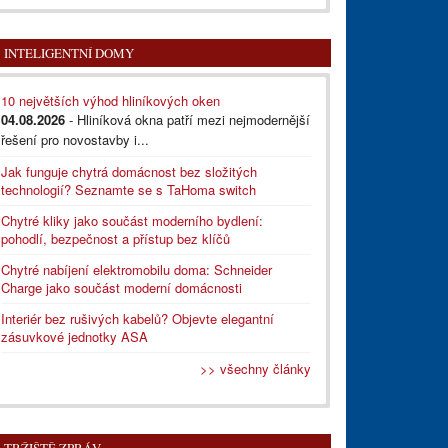
INTELIGENTNÍ DOMY
10 největších výhod hliníkových oken
04.08.2026
- Hliníková okna patří mezi nejmodernější
řešení pro novostavby i...
Jak funguje chytrá domácnost bez složitých
technologií? Seznamte se s TaHoma switch
Chytré kliky jako součást moderního bydlení:
pohodlí, bezpečnost a přístup bez klíčů
Chytré nabíjení elektromobilu doma: Schneider
Charge jako součást moderní domácnosti
Interiér bez rušivých kabelů? Objevte elegantní
zásuvkové jednotky ASA
>> všechny články