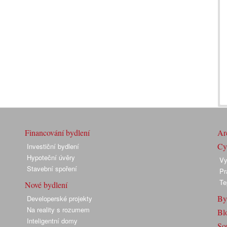
Financování bydlení
Arc
Cyk
Investiční bydlení
Hypoteční úvěry
Vy
Stavební spoření
Pr
Te
Nové bydlení
By
Developerské projekty
Na reality s rozumem
Bl
Inteligentní domy
So