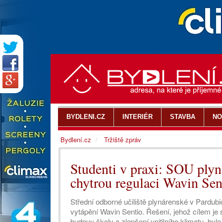
BYDLENI.CZ
INTERIÉR
STAVBA
NO
Bydlení.cz
Tržiště zpráv
Studenti v praxi: SOU plyn
chytrou regulaci Wavin Sen
Střední odborné učiliště plynárenské v Pardub
vytápění Wavin Sentio. Řešení, jehož cílem je
budovy školy a zlepšení vnitřního klimatu, byl