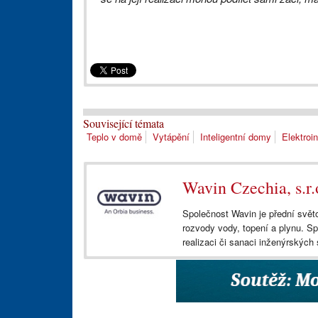
Související témata
Teplo v domě
Vytápění
Inteligentní domy
Elektroi
Wavin Czechia, s.r.
Společnost Wavin je přední svět
rozvody vody, topení a plynu. S
realizaci či sanaci inženýrských