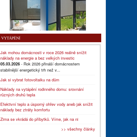
VYTÁPĚNÍ
Jak mohou domácnosti v roce 2026 reálně snížit
náklady na energie a bez velkých investic
05.03.2026
- Rok 2026 přináší domácnostem
stabilnější energetický trh než v...
Jak si vybrat fotovoltaiku na dům
Náklady na vytápění rodinného domu: srovnání
různých druhů tepla
Efektivní teplo a úsporný ohřev vody aneb jak snížit
náklady bez ztráty komfortu
Zima se vkrádá do příbytků. Víme, jak na ni
>> všechny články