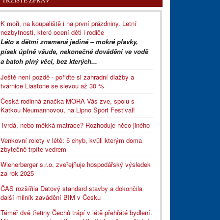
TRŽIŠTĚ ZPRÁV
K moři, na koupaliště i na první prázdniny. Letní
nezbytnosti, které ocení děti i rodiče
Léto s dětmi znamená jediné – mokré plavky,
písek úplně všude, nekonečné dovádění ve vodě
a batoh plný věcí, bez kterých...
Ještě není pozdě - pořiďte si zahradní dlažby a
tvárnice Liastone se slevou až 30 %
Česká rodinná značka MORA Vás zve, spolu s
Katkou Neumannovou, na Lipno Sport Festival!
Tvrdá, nebo měkká matrace? Rozhoduje něco jiného
Venkovní rolety v létě: 5 chyb, kvůli kterým doma
zbytečně trpíte vedrem
Wienerberger s.r.o. zveřejňuje hospodářský výsledek
za rok 2025
ČAS rozšířila Datový standard stavby a dokončila
další milník zavádění BIM v Česku
Téměř dvě třetiny Čechů trápí v létě přehřáté bydlení.