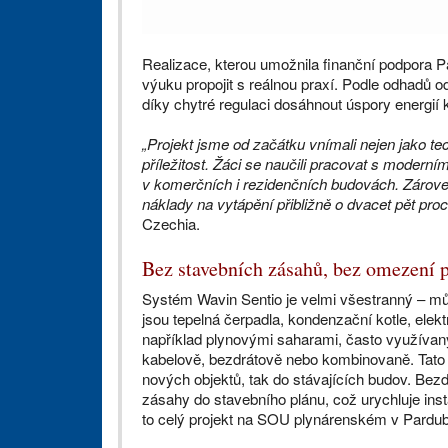
Realizace, kterou umožnila finanční podpora P
výuku propojit s reálnou praxí. Podle odhadů 
díky chytré regulaci dosáhnout úspory energií
„Projekt jsme od začátku vnímali nejen jako tec
příležitost. Žáci se naučili pracovat s moder
v komerčních i rezidenčních budovách. Zárov
náklady na vytápění přibližně o dvacet pět proc
Czechia.
Bez stavebních zásahů, bez omezení 
Systém Wavin Sentio je velmi všestranný – můž
jsou tepelná čerpadla, kondenzační kotle, elekt
například plynovými saharami, často využívan
kabelově, bezdrátově nebo kombinovaně. Tato f
nových objektů, tak do stávajících budov. Bezd
zásahy do stavebního plánu, což urychluje ins
to celý projekt na SOU plynárenském v Pardubi