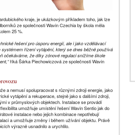
ardubického kraje, je ukázkovým příkladem toho, jak lze
odborníků ze společnosti Wavin Czechia by škola měla
 kolem 25 %.
hnické řešení pro úsporu energií, ale i jako vzdělávací
ním systémem řízení vytápění, který se dnes běžně používá
eň očekáváme, že díky zónové regulaci snížíme škole
ent,“
říká Šárka Piechowiczová ze společnosti Wavin
provozu
e a nemusí spolupracovat s různými zdroji energie, jako
rické vytápění a rekuperace, stejně jako s dalšími zdroji,
ými v průmyslových objektech. Instalace se provádí
lexibilita umožňuje umístění řešení Wavin Sentio jak do
rátové instalace nebo jejich kombinace nepotřebují
talaci a umožňuje změny i během užívání objektu. Právě
cích výrazně usnadnilo a urychlilo.