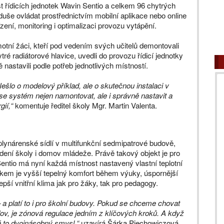
t řídicích jednotek Wavin Sentio a celkem 96 chytrých
oduše ovládat prostřednictvím mobilní aplikace nebo online
zení, monitoring i optimalizaci provozu vytápění.
motní žáci, kteří pod vedením svých učitelů demontovali
ré radiátorové hlavice, uvedli do provozu řídicí jednotky
 nastavili podle potřeb jednotlivých místností.
šlo o modelový příklad, ale o skutečnou instalaci v
 se systém nejen namontovat, ale i správně nastavit a
ií,“
komentuje ředitel školy Mgr. Martin Valenta.
lynárenské sídlí v multifunkční sedmipatrové budově,
dení školy i domov mládeže. Právě takový objekt je pro
entio má nyní každá místnost nastavený vlastní teplotní
kem je vyšší tepelný komfort během výuky, úspornější
epší vnitřní klima jak pro žáky, tak pro pedagogy.
– a platí to i pro školní budovy. Pokud se chceme chovat
dov, je zónová regulace jedním z klíčových kroků. A když
má to dvojnásobný smysl,“
uzavírá Šárka Piechowiczová.