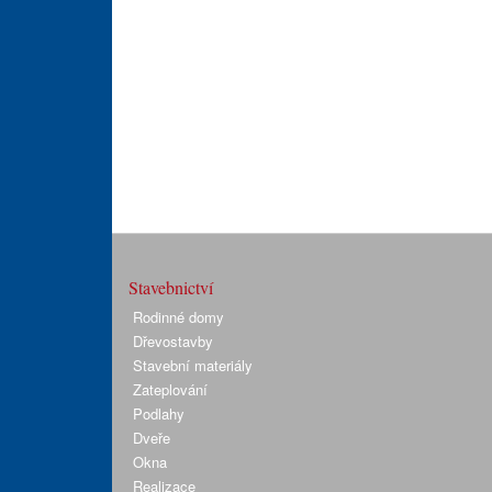
Stavebnictví
Rodinné domy
Dřevostavby
Stavební materiály
Zateplování
Podlahy
Dveře
Okna
Realizace