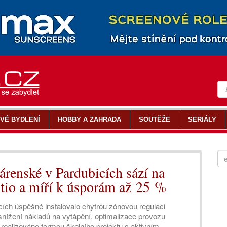
VÉ BYDLENÍ
HOBBY A ZAHRADA
SOUTĚŽE
SERIÁLY
árenské v Pardubicích sází na
tio a míří k úsporám až 25 %
icích úspěšně instalovalo chytrou zónovou regulaci
 snížení nákladů na vytápění, optimalizace provozu
o realizováno formou školního projektu s aktivním