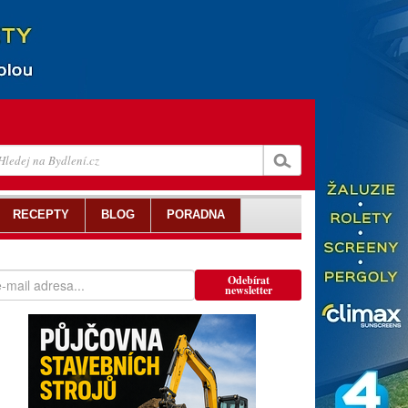
RECEPTY
BLOG
PORADNA
Odebírat
newsletter