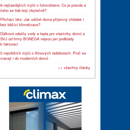
8 nejčastějších mýtů o fotovoltaice: Co je pravda a
čeho se lidé bojí zbytečně?
Přichází léto: Jak udržet doma příjemný chládek i
bez běžící klimatizace?
Dálkové odečty vody a tepla pro vlastníky domů a
SVJ od firmy BONEGA nejsou jen podklady
k fakturaci
5 největších mýtů o litinových radiátorech. Proč se
vracejí i do moderních domů
>> všechny články