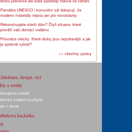
Místo prevence ale stále spoléhají hlavně na větrání
Památka UNESCO i komunitní sál dokazují, že
moderní materiály nejsou jen pro novostavby
Rekonstruujete starší dům? Čtyři situace, které
prověří vaši domácí vodárnu
Průvodce ořechy: Které druhy jsou nejzdravější a jak
je správně vybrat?
>> všechny zprávy
hitektura, design, styl
ly a seriály
bavujeme interiér
aktická moderní kuchyně
plo v domě
dlínkova kuchařka
og
utěže