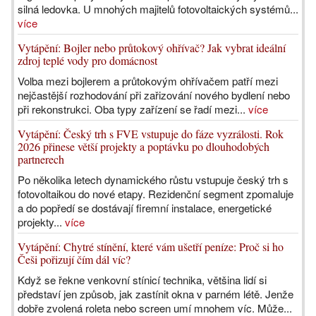
silná ledovka. U mnohých majitelů fotovoltaických systémů...
více
Vytápění: Bojler nebo průtokový ohřívač? Jak vybrat ideální
zdroj teplé vody pro domácnost
Volba mezi bojlerem a průtokovým ohřívačem patří mezi
nejčastější rozhodování při zařizování nového bydlení nebo
při rekonstrukci. Oba typy zařízení se řadí mezi...
více
Vytápění: Český trh s FVE vstupuje do fáze vyzrálosti. Rok
2026 přinese větší projekty a poptávku po dlouhodobých
partnerech
Po několika letech dynamického růstu vstupuje český trh s
fotovoltaikou do nové etapy. Rezidenční segment zpomaluje
a do popředí se dostávají firemní instalace, energetické
projekty...
více
Vytápění: Chytré stínění, které vám ušetří peníze: Proč si ho
Češi pořizují čím dál víc?
Když se řekne venkovní stínicí technika, většina lidí si
představí jen způsob, jak zastínit okna v parném létě. Jenže
dobře zvolená roleta nebo screen umí mnohem víc. Může...