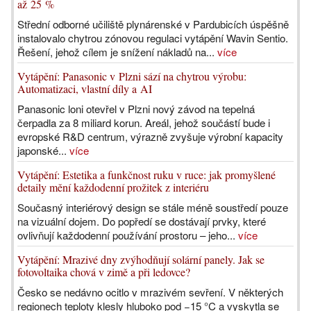
až 25 %
Střední odborné učiliště plynárenské v Pardubicích úspěšně
instalovalo chytrou zónovou regulaci vytápění Wavin Sentio.
Řešení, jehož cílem je snížení nákladů na...
více
Vytápění: Panasonic v Plzni sází na chytrou výrobu:
Automatizaci, vlastní díly a AI
Panasonic loni otevřel v Plzni nový závod na tepelná
čerpadla za 8 miliard korun. Areál, jehož součástí bude i
evropské R&D centrum, výrazně zvyšuje výrobní kapacity
japonské...
více
Vytápění: Estetika a funkčnost ruku v ruce: jak promyšlené
detaily mění každodenní prožitek z interiéru
Současný interiérový design se stále méně soustředí pouze
na vizuální dojem. Do popředí se dostávají prvky, které
ovlivňují každodenní používání prostoru – jeho...
více
Vytápění: Mrazivé dny zvýhodňují solární panely. Jak se
fotovoltaika chová v zimě a při ledovce?
Česko se nedávno ocitlo v mrazivém sevření. V některých
regionech teploty klesly hluboko pod −15 °C a vyskytla se