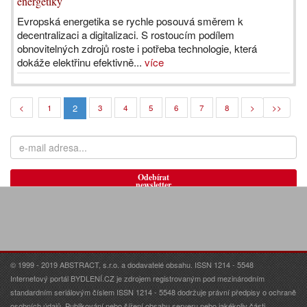
energetiky
Evropská energetika se rychle posouvá směrem k
decentralizaci a digitalizaci. S rostoucím podílem
obnovitelných zdrojů roste i potřeba technologie, která
dokáže elektřinu efektivně...
více
2
<
1
3
4
5
6
7
8
>
>>
Odebírat
newsletter
© 1999 - 2019 ABSTRACT, s.r.o. a dodavatelé obsahu. ISSN 1214 - 5548
Internetový portál BYDLENÍ.CZ je zdrojem registrovaným pod mezinárodním
standardním seriálovým číslem ISSN 1214 - 5548 dodržuje právní předpisy o ochraně
osobních údajů. Publikování nebo šíření obsahu serveru nebo jakékoliv části