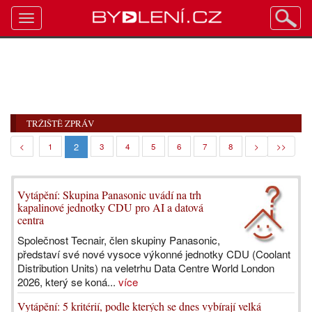
Toggle
navigation
TRŽIŠTĚ ZPRÁV
2
<
1
3
4
5
6
7
8
>
>>
Vytápění: Skupina Panasonic uvádí na trh
kapalinové jednotky CDU pro AI a datová
centra
Společnost Tecnair, člen skupiny Panasonic,
představí své nové vysoce výkonné jednotky CDU (Coolant
Distribution Units) na veletrhu Data Centre World London
2026, který se koná...
více
Vytápění: 5 kritérií, podle kterých se dnes vybírají velká