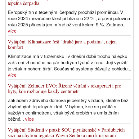
tepelná čerpadla
Evropský trh s tepelnými čerpadly prochází proměnou. V
roce 2024 meziročně klesl přibližně o 22 % , a první polovina
roku 2025 přinesla jen mírné oživení kolem 9 %. Zatímco...
více
Vytápění: Klimatizace řeší "drahé jaro a podzim", nejen
komfort
Klimatizace má v tuzemsku i v dnešní době trochu nálepku
zařízení vhodného na pár horkých týdnů v roce. Její využití
je však mnohem širší. Současné systémy dávají z pohledu...
více
Vytápění: Zehnder EVO: Řízené větrání s rekuperací i pro
byty, kde rozhoduje každý centimetr
Základem zdravého domova je čerstvý vzduch, ideálně bez
zbytečných tepelných ztrát. V bytech, kde se počítá s
každým centimetrem, však bývá problém s umístěním
běžné...
více
Vytápění: Studenti v praxi: SOU plynárenské v Pardubicích
sází na chytrou regulaci Wavin Sentio a míří k úsporám