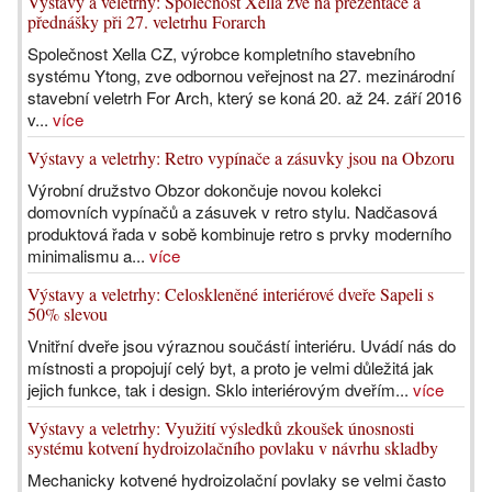
Výstavy a veletrhy: Společnost Xella zve na prezentace a
přednášky při 27. veletrhu Forarch
Společnost Xella CZ, výrobce kompletního stavebního
systému Ytong, zve odbornou veřejnost na 27. mezinárodní
stavební veletrh For Arch, který se koná 20. až 24. září 2016
v...
více
Výstavy a veletrhy: Retro vypínače a zásuvky jsou na Obzoru
Výrobní družstvo Obzor dokončuje novou kolekci
domovních vypínačů a zásuvek v retro stylu. Nadčasová
produktová řada v sobě kombinuje retro s prvky moderního
minimalismu a...
více
Výstavy a veletrhy: Celoskleněné interiérové dveře Sapeli s
50% slevou
Vnitřní dveře jsou výraznou součástí interiéru. Uvádí nás do
místnosti a propojují celý byt, a proto je velmi důležitá jak
jejich funkce, tak i design. Sklo interiérovým dveřím...
více
Výstavy a veletrhy: Využití výsledků zkoušek únosnosti
systému kotvení hydroizolačního povlaku v návrhu skladby
Mechanicky kotvené hydroizolační povlaky se velmi často