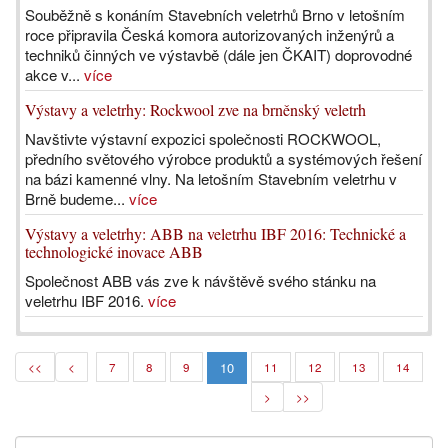
Souběžně s konáním Stavebních veletrhů Brno v letošním
roce připravila Česká komora autorizovaných inženýrů a
techniků činných ve výstavbě (dále jen ČKAIT) doprovodné
akce v...
více
Výstavy a veletrhy: Rockwool zve na brněnský veletrh
Navštivte výstavní expozici společnosti ROCKWOOL,
předního světového výrobce produktů a systémových řešení
na bázi kamenné vlny. Na letošním Stavebním veletrhu v
Brně budeme...
více
Výstavy a veletrhy: ABB na veletrhu IBF 2016: Technické a
technologické inovace ABB
Společnost ABB vás zve k návštěvě svého stánku na
veletrhu IBF 2016.
více
10
<<
<
7
8
9
11
12
13
14
>
>>