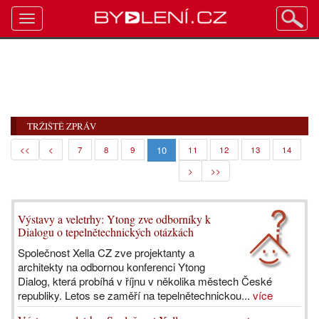
Toggle
navigation
TRŽIŠTĚ ZPRÁV
10
<<
<
7
8
9
11
12
13
14
>
>>
Výstavy a veletrhy: Ytong zve odborníky k
Dialogu o tepelnětechnických otázkách
Společnost Xella CZ zve projektanty a
architekty na odbornou konferenci Ytong
Dialog, která probíhá v říjnu v několika městech České
republiky. Letos se zaměří na tepelnětechnickou...
více