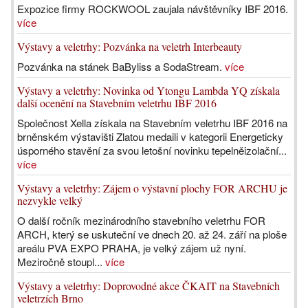
Expozice firmy ROCKWOOL zaujala návštěvníky IBF 2016.
více
Výstavy a veletrhy: Pozvánka na veletrh Interbeauty
Pozvánka na stánek BaByliss a SodaStream.
více
Výstavy a veletrhy: Novinka od Ytongu Lambda YQ získala
další ocenění na Stavebním veletrhu IBF 2016
Společnost Xella získala na Stavebním veletrhu IBF 2016 na
brněnském výstavišti Zlatou medaili v kategorii Energeticky
úsporného stavění za svou letošní novinku tepelněizolační...
více
Výstavy a veletrhy: Zájem o výstavní plochy FOR ARCHU je
nezvykle velký
O další ročník mezinárodního stavebního veletrhu FOR
ARCH, který se uskuteční ve dnech 20. až 24. září na ploše
areálu PVA EXPO PRAHA, je velký zájem už nyní.
Meziročně stoupl...
více
Výstavy a veletrhy: Doprovodné akce ČKAIT na Stavebních
veletrzích Brno