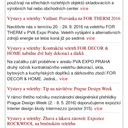
používají na střechách rozlehlých objektů skladovacích a
výrobních hal nebo obchodních center.
více
Výstavy a veletrhy: Vaillant: Pozvánka na FOR THERM 2016
Navštivte nás v termínu 20. - 24. 9. 2016 na veletrhu FOR
THERM v PVA Expo Praha. Veletrh vytápění a alternativních
zdrojů energie se letos koná již po sedmé.
více
Výstavy a veletrhy: Kontrakční veletrh FOR DECOR &
HOME nabídne dvě haly dekorací a dárků
Na začátku září proběhne v areálu PVA EXPO PRAHA
druhý ročník kontraktačního veletrhu dekorací, skla,
bytových a kuchyňských doplňků a dárkového zboží FOR
DECOR & HOME. Jedná...
více
Výstavy a veletrhy: Tip na návštěvu: Prague Design Week
V rámci třetího ročníku mezinárodní designérské přehlídky
Prague Design Week (2. - 8. 5. 2016) doporučujeme expozici
Interier design školy Intermezzo (prostor 315).
více
Výstavy a veletrhy: Žhavá a lákavá zároveň: Expozice
ROCKWOOL na brněnském veletrhu